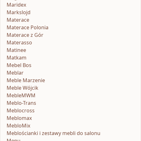
Maridex
Markslojd
Materace
Materace Polonia
Materace z Gór
Materasso
Matinee
Matkam
Mebel Bos
Meblar
Meble Marzenie
Meble Wójcik
MebleMWM
Meblo-Trans
Meblocross
Meblomax
MebloMix
Meblościanki i zestawy mebli do salonu
Menu