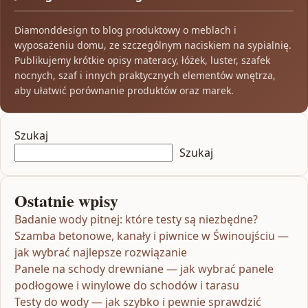
Diamonddesign to blog produktowy o meblach i
wyposażeniu domu, ze szczególnym naciskiem na sypialnię.
Publikujemy krótkie opisy materacy, łóżek, luster, szafek
nocnych, szaf i innych praktycznych elementów wnętrza,
aby ułatwić porównanie produktów oraz marek.
Szukaj
Szukaj
Ostatnie wpisy
Badanie wody pitnej: które testy są niezbędne?
Szamba betonowe, kanały i piwnice w Świnoujściu —
jak wybrać najlepsze rozwiązanie
Panele na schody drewniane — jak wybrać panele
podłogowe i winylowe do schodów i tarasu
Testy do wody — jak szybko i pewnie sprawdzić