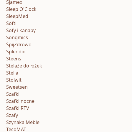
Sjamex
Sleep O'Clock
SleepMed
Softi
Sofy i kanapy
Songmics
ŚpijZdrowo
Splendid
Steens
Stelaże do łóżek
Stella
Stolwit
Sweetsen
Szafki
Szafki nocne
Szafki RTV
Szafy
Szynaka Meble
TecoMAT