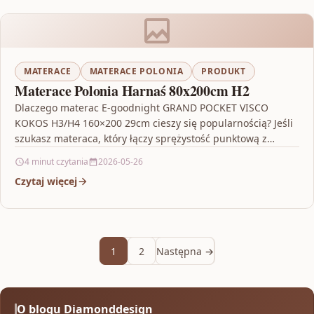
MATERACE
MATERACE POLONIA
PRODUKT
Materace Polonia Harnaś 80x200cm H2
Dlaczego materac E-goodnight GRAND POCKET VISCO
KOKOS H3/H4 160×200 29cm cieszy się popularnością? Jeśli
szukasz materaca, który łączy sprężystość punktową z
warstwą dopasowującą się…
4 minut czytania
2026-05-26
Czytaj więcej
1
2
Następna →
O blogu Diamonddesign