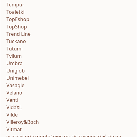
Tempur
Toaletki
TopEshop
TopShop
Trend Line
Tuckano
Tutumi
Tvilum
Umbra
Uniglob
Unimebel
Vasagle
Velano
Venti
VidaXL
Vilde
Villeroy&Boch
Vitmat
w akcesoria montażowe musisz wyposażyć się na