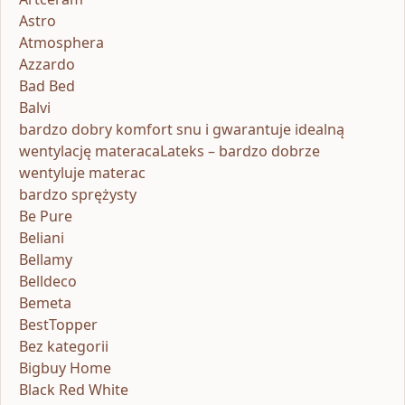
Astro
Atmosphera
Azzardo
Bad Bed
Balvi
bardzo dobry komfort snu i gwarantuje idealną
wentylację materacaLateks – bardzo dobrze
wentyluje materac
bardzo sprężysty
Be Pure
Beliani
Bellamy
Belldeco
Bemeta
BestTopper
Bez kategorii
Bigbuy Home
Black Red White