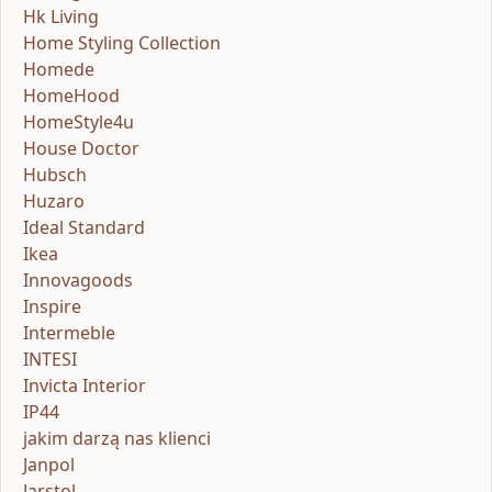
Hk Living
Home Styling Collection
Homede
HomeHood
HomeStyle4u
House Doctor
Hubsch
Huzaro
Ideal Standard
Ikea
Innovagoods
Inspire
Intermeble
INTESI
Invicta Interior
IP44
jakim darzą nas klienci
Janpol
Jarstol