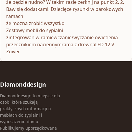
że będzie nudno? W takim razie zerknij na punkt 2. 2.
Baw się dodatkami. Dziecięce rysunki w barokowych
ramach
że można zrobić wszystko
Zestawy mebli do sypialni
zintegrowan w ramiewczanie/wyczanie owietlenia
przecznikiem naciennymrama z drewnaLED 12 V
Zuiver
Diamonddesign
Diamonddesign to miejsce dla
osób, które szukają
praktycznych informacji o
meblach do sypialni i
wyposażeniu domu.
Publikujemy uporządkowane