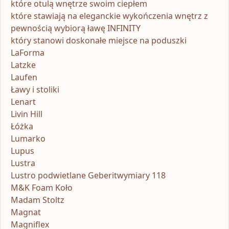
które otulą wnętrze swoim ciepłem
które stawiają na eleganckie wykończenia wnętrz z
pewnością wybiorą ławę INFINITY
który stanowi doskonałe miejsce na poduszki
LaForma
Latzke
Laufen
Ławy i stoliki
Lenart
Livin Hill
Łóżka
Lumarko
Lupus
Lustra
Lustro podwietlane Geberitwymiary 118
M&K Foam Koło
Madam Stoltz
Magnat
Magniflex