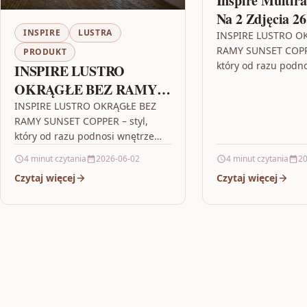
Inspire Multir
Na 2 Zdjęcia 2
INSPIRE
LUSTRA
Biała Mdf 8229
INSPIRE LUSTRO O
RAMY SUNSET COPPE
PRODUKT
który od razu podn
INSPIRE LUSTRO
Jeśli szukasz dodatk
OKRĄGŁE BEZ RAMY
optycznie rozjaśni
SUNSET COPPER ŚR. 40
INSPIRE LUSTRO OKRĄGŁE BEZ
i doda mu…
RAMY SUNSET COPPER – styl,
CM
który od razu podnosi wnętrze
Jeśli szukasz dodatku, który
4 minut czytania
2026-06-02
4 minut czytania
20
optycznie rozjaśni pomieszczenie
Czytaj więcej
Czytaj więcej
i doda mu…