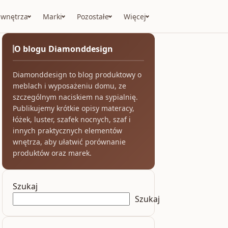
 wnętrza
Marki
Pozostałe
Więcej
O blogu Diamonddesign
Diamonddesign to blog produktowy o
meblach i wyposażeniu domu, ze
szczególnym naciskiem na sypialnię.
Publikujemy krótkie opisy materacy,
łóżek, luster, szafek nocnych, szaf i
innych praktycznych elementów
wnętrza, aby ułatwić porównanie
produktów oraz marek.
Szukaj
Szukaj