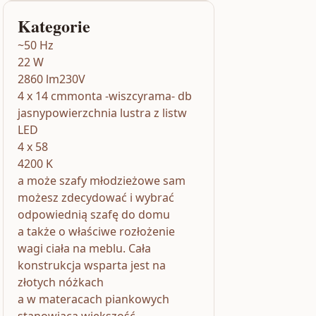
Kategorie
~50 Hz
22 W
2860 lm230V
4 x 14 cmmonta -wiszcyrama- db
jasnypowierzchnia lustra z listw
LED
4 x 58
4200 K
a może szafy młodzieżowe sam
możesz zdecydować i wybrać
odpowiednią szafę do domu
a także o właściwe rozłożenie
wagi ciała na meblu. Cała
konstrukcja wsparta jest na
złotych nóżkach
a w materacach piankowych