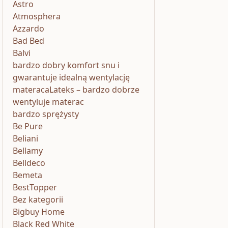
Astro
Atmosphera
Azzardo
Bad Bed
Balvi
bardzo dobry komfort snu i
gwarantuje idealną wentylację
materacaLateks – bardzo dobrze
wentyluje materac
bardzo sprężysty
Be Pure
Beliani
Bellamy
Belldeco
Bemeta
BestTopper
Bez kategorii
Bigbuy Home
Black Red White