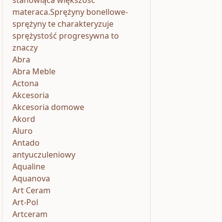
stanowiąca większość
materaca.Sprężyny bonellowe-
sprężyny te charakteryzuje
sprężystość progresywna to
znaczy
Abra
Abra Meble
Actona
Akcesoria
Akcesoria domowe
Akord
Aluro
Antado
antyuczuleniowy
Aqualine
Aquanova
Art Ceram
Art-Pol
Artceram