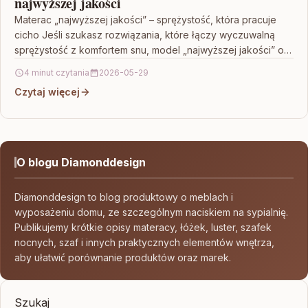
najwyższej jakości
Materac „najwyższej jakości” – sprężystość, która pracuje
cicho Jeśli szukasz rozwiązania, które łączy wyczuwalną
sprężystość z komfortem snu, model „najwyższej jakości” od
razu przyciąga…
4 minut czytania
2026-05-29
Czytaj więcej
O blogu Diamonddesign
Diamonddesign to blog produktowy o meblach i
wyposażeniu domu, ze szczególnym naciskiem na sypialnię.
Publikujemy krótkie opisy materacy, łóżek, luster, szafek
nocnych, szaf i innych praktycznych elementów wnętrza,
aby ułatwić porównanie produktów oraz marek.
Szukaj