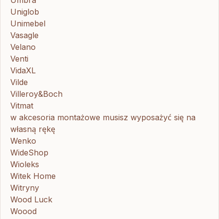
Umbra
Uniglob
Unimebel
Vasagle
Velano
Venti
VidaXL
Vilde
Villeroy&Boch
Vitmat
w akcesoria montażowe musisz wyposażyć się na
własną rękę
Wenko
WideShop
Wioleks
Witek Home
Witryny
Wood Luck
Woood