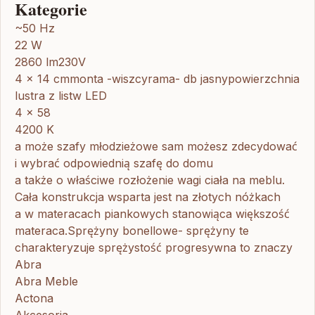
Kategorie
~50 Hz
22 W
2860 lm230V
4 x 14 cmmonta -wiszcyrama- db jasnypowierzchnia
lustra z listw LED
4 x 58
4200 K
a może szafy młodzieżowe sam możesz zdecydować
i wybrać odpowiednią szafę do domu
a także o właściwe rozłożenie wagi ciała na meblu.
Cała konstrukcja wsparta jest na złotych nóżkach
a w materacach piankowych stanowiąca większość
materaca.Sprężyny bonellowe- sprężyny te
charakteryzuje sprężystość progresywna to znaczy
Abra
Abra Meble
Actona