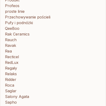
Produkt
Profeos
proste linie
Przechowywanie pościeli
Pufy i podnóżki
QeeBoo
Rak Ceramics
Rauch
Ravak
Rea
Recticel
RedLux
Regały
Relaks
Ridder
Roca
Saglar
Salony Agata
Sapho