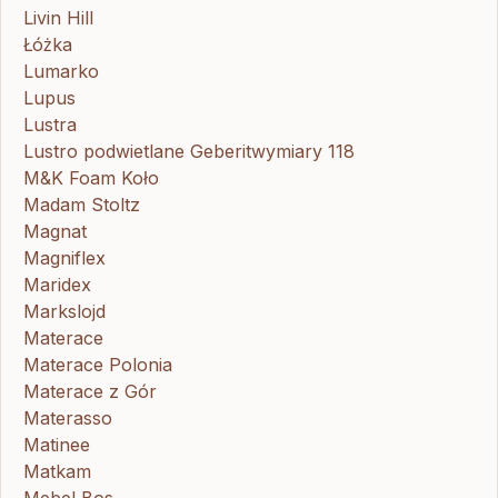
Livin Hill
Łóżka
Lumarko
Lupus
Lustra
Lustro podwietlane Geberitwymiary 118
M&K Foam Koło
Madam Stoltz
Magnat
Magniflex
Maridex
Markslojd
Materace
Materace Polonia
Materace z Gór
Materasso
Matinee
Matkam