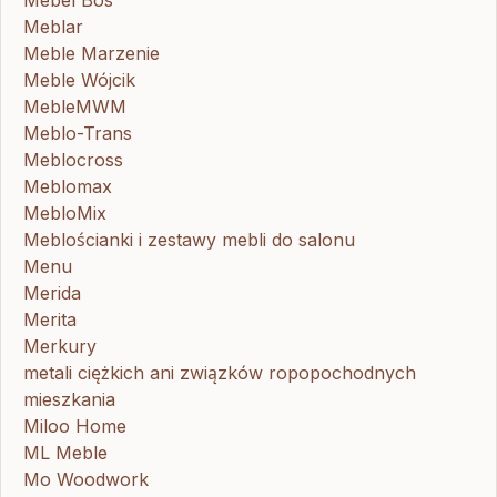
Mebel Bos
Meblar
Meble Marzenie
Meble Wójcik
MebleMWM
Meblo-Trans
Meblocross
Meblomax
MebloMix
Meblościanki i zestawy mebli do salonu
Menu
Merida
Merita
Merkury
metali ciężkich ani związków ropopochodnych
mieszkania
Miloo Home
ML Meble
Mo Woodwork