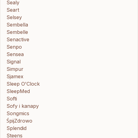
Sealy
Seart
Selsey
Sembella
Sembelle
Senactive
Senpo
Sensea
Signal
Simpur
Sjamex
Sleep O'Clock
SleepMed
Softi
Sofy i kanapy
Songmics
ŚpijZdrowo
Splendid
Steens