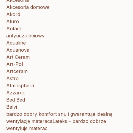
Akcesoria
Akcesoria domowe
Akord
Aluro
Antado
antyuczuleniowy
Aqualine
Aquanova
Art Ceram
Art-Pol
Artceram
Astro
Atmosphera
Azzardo
Bad Bed
Balvi
bardzo dobry komfort snu i gwarantuje idealną
wentylację materacaLateks – bardzo dobrze
wentyluje materac