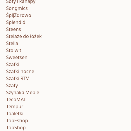
Sofy i kanapy
Songmics
ŚpijZdrowo
Splendid
Steens
Stelaże do łóżek
Stella
Stolwit
Sweetsen
Szafki
Szafki nocne
Szafki RTV
Szafy
Szynaka Meble
TecoMAT
Tempur
Toaletki
TopEshop
TopShop