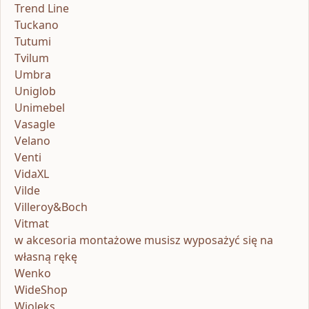
Trend Line
Tuckano
Tutumi
Tvilum
Umbra
Uniglob
Unimebel
Vasagle
Velano
Venti
VidaXL
Vilde
Villeroy&Boch
Vitmat
w akcesoria montażowe musisz wyposażyć się na
własną rękę
Wenko
WideShop
Wioleks