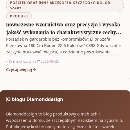
POŚCIEL ORAZ INNE AKCESORIA. SZCZEGÓŁY: KOLOR:
SZARY
PRODUKT
nowoczesne wzornictwo oraz precyzja i wysoka
jakość wykonania to charakterystyczne cechy
tego tapicerowanego łóżka. Eleganckie obicie
Porządek w garderobie bez kompromisów: Elior Szafa
Przesuwna 180 Cm Boden 2X 6 Kolorów 16398 Gdy w szafie
zaczyna brakować miejsca, a codzienne poszukiwania…
5 minut czytania
2026-05-25
Czytaj więcej
O blogu Diamonddesign
Diamonddesign to blog produktowy o meblach i
wyposażeniu domu, ze szczególnym naciskiem na sypialnię.
Publikujemy krótkie opisy materacy, łóżek, luster, szafek