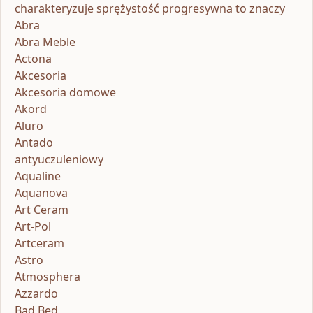
charakteryzuje sprężystość progresywna to znaczy
Abra
Abra Meble
Actona
Akcesoria
Akcesoria domowe
Akord
Aluro
Antado
antyuczuleniowy
Aqualine
Aquanova
Art Ceram
Art-Pol
Artceram
Astro
Atmosphera
Azzardo
Bad Bed