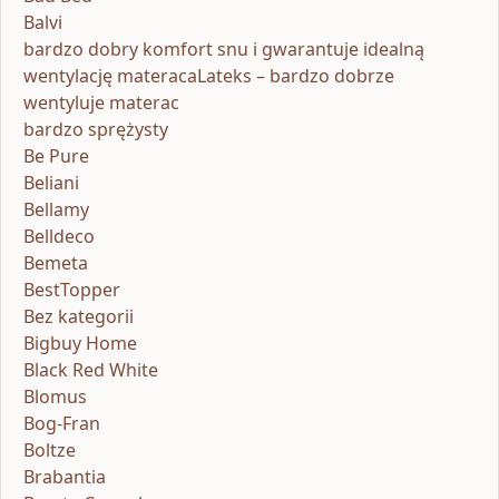
Balvi
bardzo dobry komfort snu i gwarantuje idealną
wentylację materacaLateks – bardzo dobrze
wentyluje materac
bardzo sprężysty
Be Pure
Beliani
Bellamy
Belldeco
Bemeta
BestTopper
Bez kategorii
Bigbuy Home
Black Red White
Blomus
Bog-Fran
Boltze
Brabantia