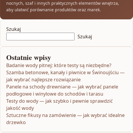
nocnych, szaf i innych praktycznych elementów wnętrza,
aby ułatwić porównanie produktów oraz marek.
Szukaj
Szukaj
Ostatnie wpisy
Badanie wody pitnej: które testy są niezbędne?
Szamba betonowe, kanały i piwnice w Świnoujściu —
jak wybrać najlepsze rozwiązanie
Panele na schody drewniane — jak wybrać panele
podłogowe i winylowe do schodów i tarasu
Testy do wody — jak szybko i pewnie sprawdzić
jakość wody
Sztuczne fikusy na zamówienie — jak wybrać idealne
drzewko