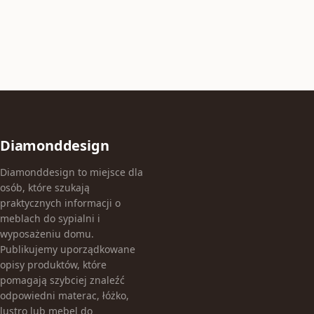
Diamonddesign
Diamonddesign to miejsce dla
osób, które szukają
praktycznych informacji o
meblach do sypialni i
wyposażeniu domu.
Publikujemy uporządkowane
opisy produktów, które
pomagają szybciej znaleźć
odpowiedni materac, łóżko,
lustro lub mebel do