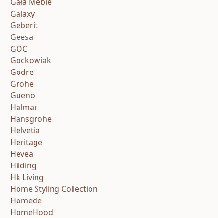
Gała Meble
Galaxy
Geberit
Geesa
GOC
Gockowiak
Godre
Grohe
Gueno
Halmar
Hansgrohe
Helvetia
Heritage
Hevea
Hilding
Hk Living
Home Styling Collection
Homede
HomeHood