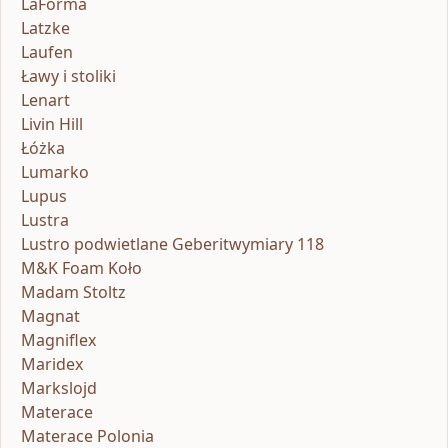
LaForma
Latzke
Laufen
Ławy i stoliki
Lenart
Livin Hill
Łóżka
Lumarko
Lupus
Lustra
Lustro podwietlane Geberitwymiary 118
M&K Foam Koło
Madam Stoltz
Magnat
Magniflex
Maridex
Markslojd
Materace
Materace Polonia