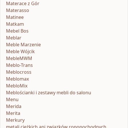
Materace z Gór
Materasso
Matinee
Matkam
Mebel Bos
Meblar
Meble Marzenie
Meble Wójcik
MebleMWM
Meblo-Trans
Meblocross
Meblomax
MebloMix
Meblościanki i zestawy mebli do salonu
Menu
Merida
Merita
Merkury
metali ciężkich ani związków ropopochodnych