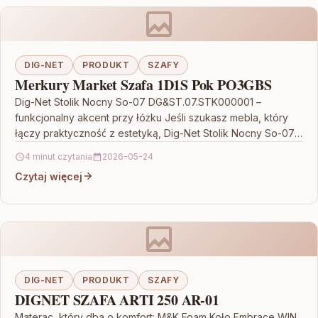
DIG-NET
PRODUKT
SZAFY
Merkury Market Szafa 1D1S Pok PO3GBS
Dig-Net Stolik Nocny So-07 DG&ST.07.STK000001 –
funkcjonalny akcent przy łóżku Jeśli szukasz mebla, który
łączy praktyczność z estetyką, Dig-Net Stolik Nocny So-07
DG&ST.07.STK000001 okaże…
4 minut czytania
2026-05-24
Czytaj więcej
DIG-NET
PRODUKT
SZAFY
DIGNET SZAFA ARTI 250 AR-01
Materac, który dba o komfort: M&K Foam Koło Embrace WIN