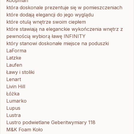
Koopman
która doskonale prezentuje się w pomieszczeniach
które dodają elegancji do jego wyglądu
które otulą wnętrze swoim ciepłem
które stawiają na eleganckie wykończenia wnętrz z
pewnością wybiorą ławę INFINITY
który stanowi doskonałe miejsce na poduszki
LaForma
Latzke
Laufen
Ławy i stoliki
Lenart
Livin Hill
Łóżka
Lumarko
Lupus
Lustra
Lustro podwietlane Geberitwymiary 118
M&K Foam Koło