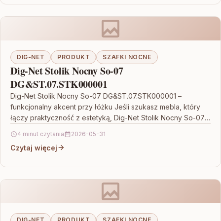
DIG-NET
PRODUKT
SZAFKI NOCNE
Dig-Net Stolik Nocny So-07
DG&ST.07.STK000001
Dig-Net Stolik Nocny So-07 DG&ST.07.STK000001 –
funkcjonalny akcent przy łóżku Jeśli szukasz mebla, który
łączy praktyczność z estetyką, Dig-Net Stolik Nocny So-07
DG&ST.07.STK000001 okaże…
4 minut czytania
2026-05-31
Czytaj więcej
DIG-NET
PRODUKT
SZAFKI NOCNE