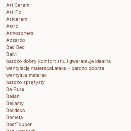
Art Ceram
Art-Pol
Artceram
Astro
Atmosphera
Azzardo
Bad Bed
Balvi
bardzo dobry komfort snu i gwarantuje idealną
wentylację materacaLateks – bardzo dobrze
wentyluje materac
bardzo sprężysty
Be Pure
Beliani
Bellamy
Belldeco
Bemeta
BestTopper