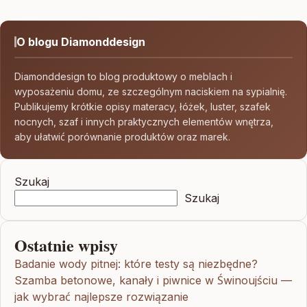
O blogu Diamonddesign
Diamonddesign to blog produktowy o meblach i
wyposażeniu domu, ze szczególnym naciskiem na sypialnię.
Publikujemy krótkie opisy materacy, łóżek, luster, szafek
nocnych, szaf i innych praktycznych elementów wnętrza,
aby ułatwić porównanie produktów oraz marek.
Szukaj
Szukaj
Ostatnie wpisy
Badanie wody pitnej: które testy są niezbędne?
Szamba betonowe, kanały i piwnice w Świnoujściu —
jak wybrać najlepsze rozwiązanie