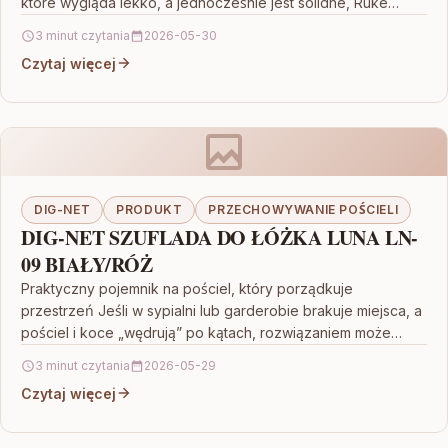
które wygląda lekko, a jednocześnie jest solidne, Ruke…
3 minut czytania
2026-05-30
Czytaj więcej
DIG-NET
PRODUKT
PRZECHOWYWANIE POŚCIELI
DIG-NET SZUFLADA DO ŁÓŻKA LUNA LN-
09 BIAŁY/RÓŻ
Praktyczny pojemnik na pościel, który porządkuje
przestrzeń Jeśli w sypialni lub garderobie brakuje miejsca, a
pościel i koce „wędrują” po kątach, rozwiązaniem może
być…
3 minut czytania
2026-05-29
Czytaj więcej