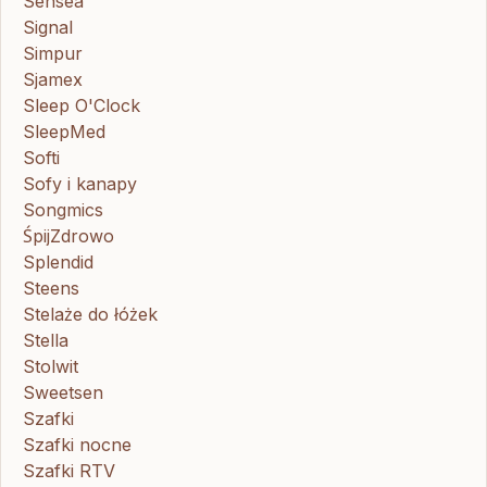
Sensea
Signal
Simpur
Sjamex
Sleep O'Clock
SleepMed
Softi
Sofy i kanapy
Songmics
ŚpijZdrowo
Splendid
Steens
Stelaże do łóżek
Stella
Stolwit
Sweetsen
Szafki
Szafki nocne
Szafki RTV