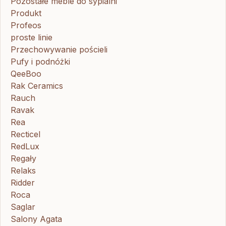
Pozostałe meble do sypialni
Produkt
Profeos
proste linie
Przechowywanie pościeli
Pufy i podnóżki
QeeBoo
Rak Ceramics
Rauch
Ravak
Rea
Recticel
RedLux
Regały
Relaks
Ridder
Roca
Saglar
Salony Agata