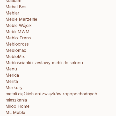
Matkam
Mebel Bos
Meblar
Meble Marzenie
Meble Wójcik
MebleMWM
Meblo-Trans
Meblocross
Meblomax
MebloMix
Meblościanki i zestawy mebli do salonu
Menu
Merida
Merita
Merkury
metali ciężkich ani związków ropopochodnych
mieszkania
Miloo Home
ML Meble