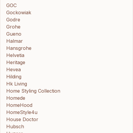
GOC
Gockowiak
Godre
Grohe
Gueno
Halmar
Hansgrohe
Helvetia
Heritage
Hevea
Hilding
Hk Living
Home Styling Collection
Homede
HomeHood
HomeStyle4u
House Doctor
Hubsch