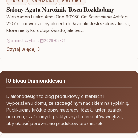
FRESH
NAROŻNIKI
PRODUKT
Salony Agata Narożnik Tosca Rozkładany
Wiesbaden Lustro Ambi One 60X60 Cm Ściemniane Antifog
21077 – nowoczesny akcent do łazienki Jeśli szukasz lustra,
które nie tylko odbija światło, ale też…
5 minut czytania
2026-05-21
Czytaj więcej
O blogu Diamonddesign
Diamonddesign to blog produktowy o meblach i
wyposażeniu domu, ze szczególnym naciskiem na sypialnię.
Publikujemy krótkie opisy materacy, łóżek, luster, szafek
nocnych, szaf i innych praktycznych elementów wnętrza,
aby ułatwić porównanie produktów oraz marek.