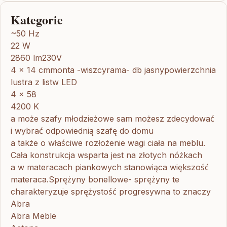
Kategorie
~50 Hz
22 W
2860 lm230V
4 x 14 cmmonta -wiszcyrama- db jasnypowierzchnia
lustra z listw LED
4 x 58
4200 K
a może szafy młodzieżowe sam możesz zdecydować
i wybrać odpowiednią szafę do domu
a także o właściwe rozłożenie wagi ciała na meblu.
Cała konstrukcja wsparta jest na złotych nóżkach
a w materacach piankowych stanowiąca większość
materaca.Sprężyny bonellowe- sprężyny te
charakteryzuje sprężystość progresywna to znaczy
Abra
Abra Meble