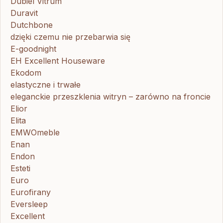
Dubiel Vitrum
Duravit
Dutchbone
dzięki czemu nie przebarwia się
E-goodnight
EH Excellent Houseware
Ekodom
elastyczne i trwałe
eleganckie przeszklenia witryn – zarówno na froncie
Elior
Elita
EMWOmeble
Enan
Endon
Esteti
Euro
Eurofirany
Eversleep
Excellent