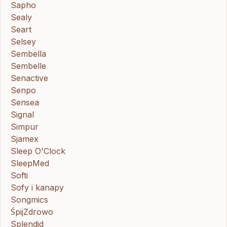
Sapho
Sealy
Seart
Selsey
Sembella
Sembelle
Senactive
Senpo
Sensea
Signal
Simpur
Sjamex
Sleep O'Clock
SleepMed
Softi
Sofy i kanapy
Songmics
ŚpijZdrowo
Splendid