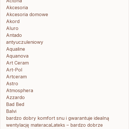
Actona
Akcesoria
Akcesoria domowe
Akord
Aluro
Antado
antyuczuleniowy
Aqualine
Aquanova
Art Ceram
Art-Pol
Artceram
Astro
Atmosphera
Azzardo
Bad Bed
Balvi
bardzo dobry komfort snu i gwarantuje idealną
wentylację materacaLateks – bardzo dobrze