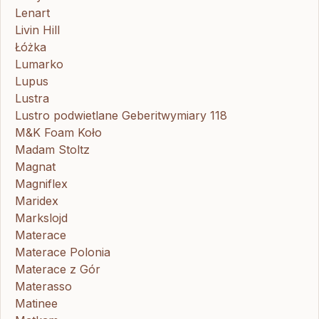
Lenart
Livin Hill
Łóżka
Lumarko
Lupus
Lustra
Lustro podwietlane Geberitwymiary 118
M&K Foam Koło
Madam Stoltz
Magnat
Magniflex
Maridex
Markslojd
Materace
Materace Polonia
Materace z Gór
Materasso
Matinee