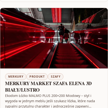
MERKURY
PRODUKT
SZAFY
MERKURY MARKET SZAFA ELENA 3D
BIAŁY/LUSTRO
Ekodom Łóżko MALMO PLUS 200×200 Miodowy – styl i
wygoda w jednym meblu Jeśli szukasz łóżka, które nada
sypialni przytulny charakter i jednocześnie zapewni…