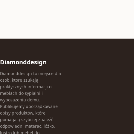
Diamonddesign
Diamonddesign to miejsce dla
osób, które szukają
praktycznych informacji o
meblach do sypialni i
wyposażeniu domu.
Publikujemy uporządkowane
opisy produktów, które
pomagają szybciej znaleźć
odpowiedni materac, łóżko,
lustro lub mebel do