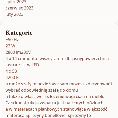
lipiec 2023
czerwiec 2023
luty 2023
Kategorie
~50 Hz
22 W
2860 lm230V
4 x 14 cmmonta -wiszcyrama- db jasnypowierzchnia
lustra z listw LED
4 x 58
4200 K
a może szafy młodzieżowe sam możesz zdecydować i
wybrać odpowiednią szafę do domu
a także o właściwe rozłożenie wagi ciała na meblu.
Cała konstrukcja wsparta jest na złotych nóżkach
a w materacach piankowych stanowiąca większość
materaca.Sprężyny bonellowe- sprężyny te