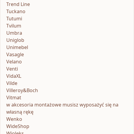
Trend Line
Tuckano
Tutumi
Tvilum
Umbra
Uniglob
Unimebel
Vasagle
Velano
Venti
VidaXL
Vilde
Villeroy&Boch
Vitmat
w akcesoria montażowe musisz wyposażyć się na
własną rękę
Wenko
WideShop
Wioleks