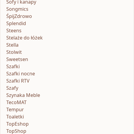
Sofy i kanapy
Songmics
ŚpijZdrowo
Splendid
Steens
Stelaże do łóżek
Stella
Stolwit
Sweetsen
Szafki
Szafki nocne
Szafki RTV
Szafy
Szynaka Meble
TecoMAT
Tempur
Toaletki
TopEshop
TopShop