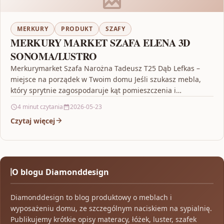
MERKURY
PRODUKT
SZAFY
MERKURY MARKET SZAFA ELENA 3D
SONOMA/LUSTRO
Merkurymarket Szafa Narożna Tadeusz T25 Dąb Lefkas –
miejsce na porządek w Twoim domu Jeśli szukasz mebla,
który sprytnie zagospodaruje kąt pomieszczenia i
jednocześnie…
4 minut czytania
2026-05-23
Czytaj więcej
O blogu Diamonddesign
Diamonddesign to blog produktowy o meblach i
wyposażeniu domu, ze szczególnym naciskiem na sypialnię.
Publikujemy krótkie opisy materacy, łóżek, luster, szafek