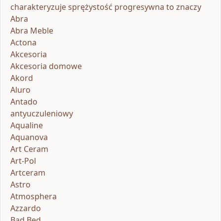
charakteryzuje sprężystość progresywna to znaczy
Abra
Abra Meble
Actona
Akcesoria
Akcesoria domowe
Akord
Aluro
Antado
antyuczuleniowy
Aqualine
Aquanova
Art Ceram
Art-Pol
Artceram
Astro
Atmosphera
Azzardo
Bad Bed