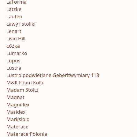
LaForma
Latzke
Laufen
Ławy i stoliki
Lenart
Livin Hill
Łóżka
Lumarko
Lupus
Lustra
Lustro podwietlane Geberitwymiary 118
M&K Foam Koło
Madam Stoltz
Magnat
Magniflex
Maridex
Markslojd
Materace
Materace Polonia