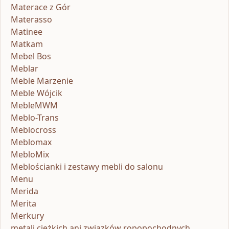
Materace z Gór
Materasso
Matinee
Matkam
Mebel Bos
Meblar
Meble Marzenie
Meble Wójcik
MebleMWM
Meblo-Trans
Meblocross
Meblomax
MebloMix
Meblościanki i zestawy mebli do salonu
Menu
Merida
Merita
Merkury
metali ciężkich ani związków ropopochodnych