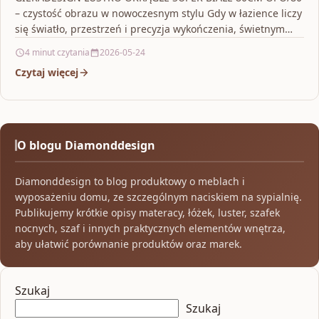
– czystość obrazu w nowoczesnym stylu Gdy w łazience liczy
się światło, przestrzeń i precyzja wykończenia, świetnym…
4 minut czytania
2026-05-24
Czytaj więcej
O blogu Diamonddesign
Diamonddesign to blog produktowy o meblach i
wyposażeniu domu, ze szczególnym naciskiem na sypialnię.
Publikujemy krótkie opisy materacy, łóżek, luster, szafek
nocnych, szaf i innych praktycznych elementów wnętrza,
aby ułatwić porównanie produktów oraz marek.
Szukaj
Szukaj