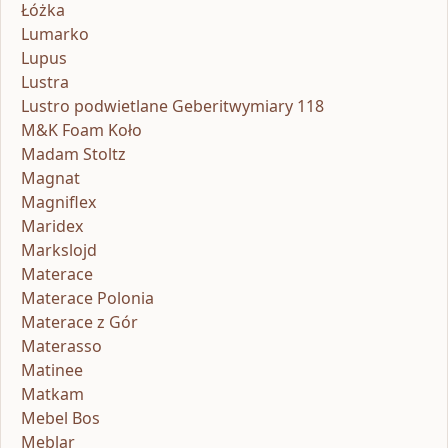
Łóżka
Lumarko
Lupus
Lustra
Lustro podwietlane Geberitwymiary 118
M&K Foam Koło
Madam Stoltz
Magnat
Magniflex
Maridex
Markslojd
Materace
Materace Polonia
Materace z Gór
Materasso
Matinee
Matkam
Mebel Bos
Meblar