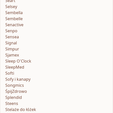
Seart
Selsey
Sembella
Sembelle
Senactive
Senpo
Sensea
Signal
Simpur
Sjamex
Sleep O'Clock
SleepMed
Softi
Sofy i kanapy
Songmics
ŚpijZdrowo
Splendid
Steens
Stelaże do łóżek