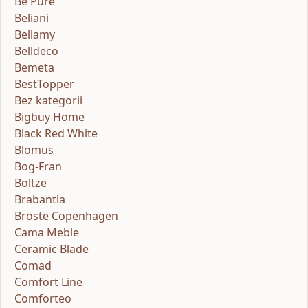
Be Pure
Beliani
Bellamy
Belldeco
Bemeta
BestTopper
Bez kategorii
Bigbuy Home
Black Red White
Blomus
Bog-Fran
Boltze
Brabantia
Broste Copenhagen
Cama Meble
Ceramic Blade
Comad
Comfort Line
Comforteo