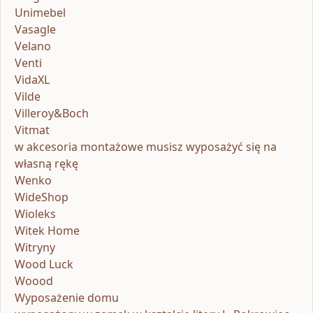
Unimebel
Vasagle
Velano
Venti
VidaXL
Vilde
Villeroy&Boch
Vitmat
w akcesoria montażowe musisz wyposażyć się na
własną rękę
Wenko
WideShop
Wioleks
Witek Home
Witryny
Wood Luck
Woood
Wyposażenie domu