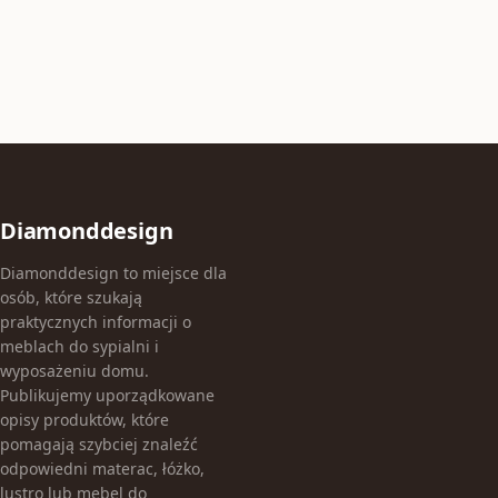
Diamonddesign
Diamonddesign to miejsce dla
osób, które szukają
praktycznych informacji o
meblach do sypialni i
wyposażeniu domu.
Publikujemy uporządkowane
opisy produktów, które
pomagają szybciej znaleźć
odpowiedni materac, łóżko,
lustro lub mebel do