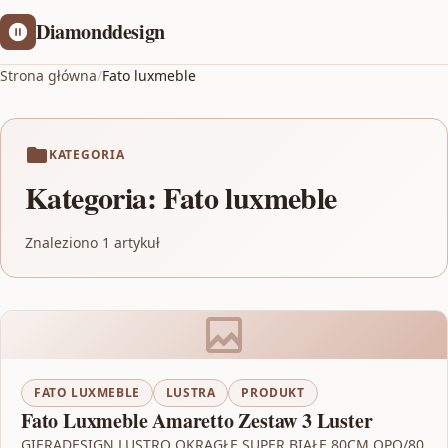
Diamonddesign
Strona główna
/
Fato luxmeble
KATEGORIA
Kategoria:
Fato luxmeble
Znaleziono 1 artykuł
FATO LUXMEBLE
LUSTRA
PRODUKT
Fato Luxmeble Amaretto Zestaw 3 Luster
GIERADESIGN LUSTRO OKRĄGŁE SUPER BIAŁE 80CM OPO/80