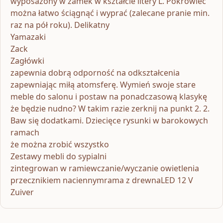
wyposażony w zamek w kształcie litery L. Pokrowiec
można łatwo ściągnąć i wyprać (zalecane pranie min.
raz na pół roku). Delikatny
Yamazaki
Zack
Zagłówki
zapewnia dobrą odporność na odkształcenia
zapewniając miłą atomsferę. Wymień swoje stare
meble do salonu i postaw na ponadczasową klasykę
że będzie nudno? W takim razie zerknij na punkt 2. 2.
Baw się dodatkami. Dziecięce rysunki w barokowych
ramach
że można zrobić wszystko
Zestawy mebli do sypialni
zintegrowan w ramiewczanie/wyczanie owietlenia
przecznikiem naciennymrama z drewnaLED 12 V
Zuiver