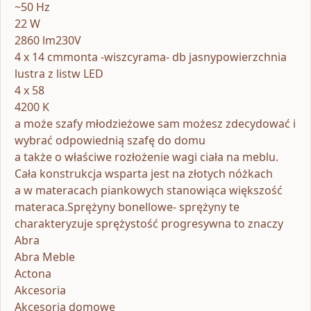
~50 Hz
22 W
2860 lm230V
4 x 14 cmmonta -wiszcyrama- db jasnypowierzchnia
lustra z listw LED
4 x 58
4200 K
a może szafy młodzieżowe sam możesz zdecydować i
wybrać odpowiednią szafę do domu
a także o właściwe rozłożenie wagi ciała na meblu.
Cała konstrukcja wsparta jest na złotych nóżkach
a w materacach piankowych stanowiąca większość
materaca.Sprężyny bonellowe- sprężyny te
charakteryzuje sprężystość progresywna to znaczy
Abra
Abra Meble
Actona
Akcesoria
Akcesoria domowe