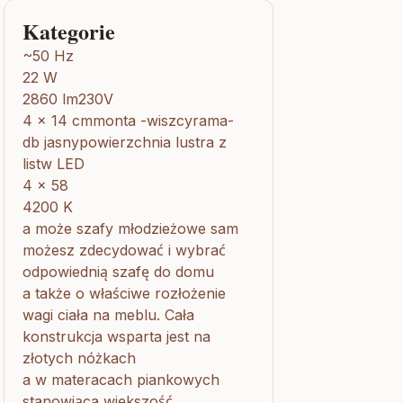
Kategorie
~50 Hz
22 W
2860 lm230V
4 x 14 cmmonta -wiszcyrama-
db jasnypowierzchnia lustra z
listw LED
4 x 58
4200 K
a może szafy młodzieżowe sam
możesz zdecydować i wybrać
odpowiednią szafę do domu
a także o właściwe rozłożenie
wagi ciała na meblu. Cała
konstrukcja wsparta jest na
złotych nóżkach
a w materacach piankowych
stanowiąca większość