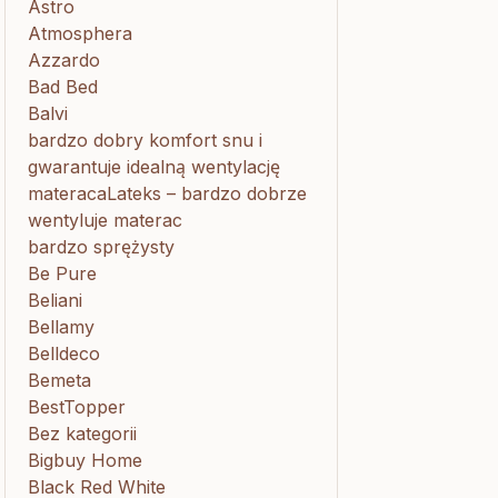
Astro
Atmosphera
Azzardo
Bad Bed
Balvi
bardzo dobry komfort snu i
gwarantuje idealną wentylację
materacaLateks – bardzo dobrze
wentyluje materac
bardzo sprężysty
Be Pure
Beliani
Bellamy
Belldeco
Bemeta
BestTopper
Bez kategorii
Bigbuy Home
Black Red White