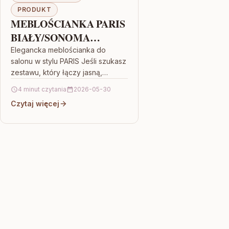
PRODUKT
MEBLOŚCIANKA PARIS
BIAŁY/SONOMA
BIAŁY/DĄB SONOMA
Elegancka meblościanka do
salonu w stylu PARIS Jeśli szukasz
zestawu, który łączy jasną,
ponadczasową estetykę z
4 minut czytania
2026-05-30
praktycznym układem
Czytaj więcej
przestrzeni, MEBLOŚCIANKA
PARIS BIAŁY/SONOMA BIAŁY/DĄB
SONOMA…