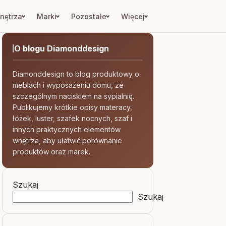
nętrza
Marki
Pozostałe
Więcej
O blogu Diamonddesign
Diamonddesign to blog produktowy o
meblach i wyposażeniu domu, ze
szczególnym naciskiem na sypialnię.
Publikujemy krótkie opisy materacy,
łóżek, luster, szafek nocnych, szaf i
innych praktycznych elementów
wnętrza, aby ułatwić porównanie
produktów oraz marek.
Szukaj
Szukaj