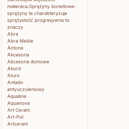
materaca.Sprężyny bonellowe-
sprężyny te charakteryzuje
sprężystość progresywna to
znaczy
Abra
Abra Meble
Actona
Akcesoria
Akcesoria domowe
Akord
Aluro
Antado
antyuczuleniowy
Aqualine
Aquanova
Art Ceram
Art-Pol
Artceram