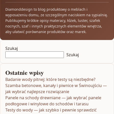
Diamonddesign to blog produktowy o meblach i
wyposażeniu domu, ze szczególnym naciskiem na sypialnię.
Publikujemy krótkie opisy materacy, łóżek, luster, szafek
nocnych, szaf i innych praktycznych elementów wnętrza,
aby ułatwić porównanie produktów oraz marek.
Szukaj
Szukaj
Ostatnie wpisy
Badanie wody pitnej: które testy są niezbędne?
Szamba betonowe, kanały i piwnice w Świnoujściu —
jak wybrać najlepsze rozwiązanie
Panele na schody drewniane — jak wybrać panele
podłogowe i winylowe do schodów i tarasu
Testy do wody — jak szybko i pewnie sprawdzić