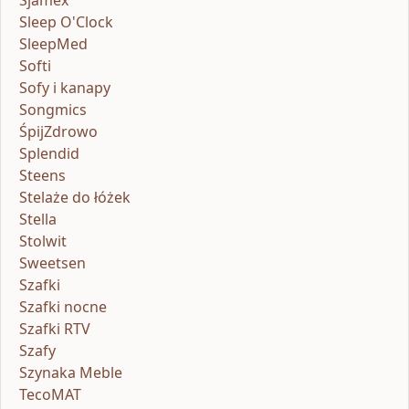
Sleep O'Clock
SleepMed
Softi
Sofy i kanapy
Songmics
ŚpijZdrowo
Splendid
Steens
Stelaże do łóżek
Stella
Stolwit
Sweetsen
Szafki
Szafki nocne
Szafki RTV
Szafy
Szynaka Meble
TecoMAT