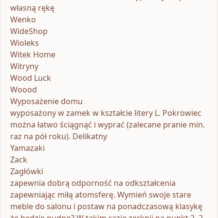
własną rękę
Wenko
WideShop
Wioleks
Witek Home
Witryny
Wood Luck
Woood
Wyposażenie domu
wyposażony w zamek w kształcie litery L. Pokrowiec
można łatwo ściągnąć i wyprać (zalecane pranie min.
raz na pół roku). Delikatny
Yamazaki
Zack
Zagłówki
zapewnia dobrą odporność na odkształcenia
zapewniając miłą atomsferę. Wymień swoje stare
meble do salonu i postaw na ponadczasową klasykę
że będzie nudno? W takim razie zerknij na punkt 2. 2.