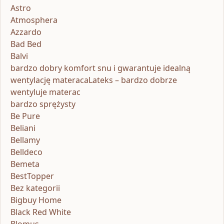
Astro
Atmosphera
Azzardo
Bad Bed
Balvi
bardzo dobry komfort snu i gwarantuje idealną
wentylację materacaLateks – bardzo dobrze
wentyluje materac
bardzo sprężysty
Be Pure
Beliani
Bellamy
Belldeco
Bemeta
BestTopper
Bez kategorii
Bigbuy Home
Black Red White
Blomus