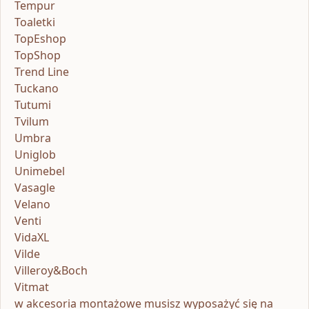
Tempur
Toaletki
TopEshop
TopShop
Trend Line
Tuckano
Tutumi
Tvilum
Umbra
Uniglob
Unimebel
Vasagle
Velano
Venti
VidaXL
Vilde
Villeroy&Boch
Vitmat
w akcesoria montażowe musisz wyposażyć się na