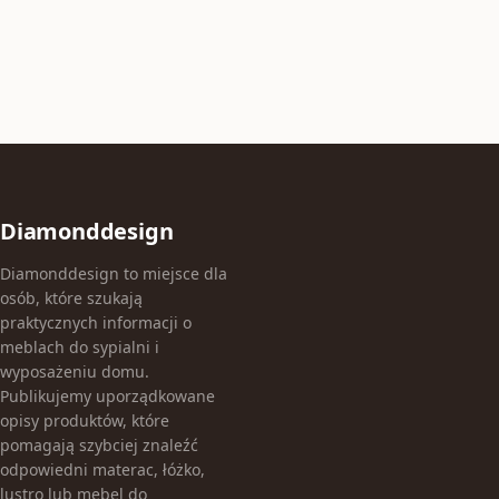
Diamonddesign
Diamonddesign to miejsce dla
osób, które szukają
praktycznych informacji o
meblach do sypialni i
wyposażeniu domu.
Publikujemy uporządkowane
opisy produktów, które
pomagają szybciej znaleźć
odpowiedni materac, łóżko,
lustro lub mebel do