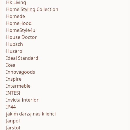
Hk Living
Home Styling Collection
Homede
HomeHood
HomeStyle4u
House Doctor
Hubsch
Huzaro
Ideal Standard
Ikea
Innovagoods
Inspire
Intermeble
INTESI
Invicta Interior
IP44
jakim darzą nas klienci
Janpol
Jarstol