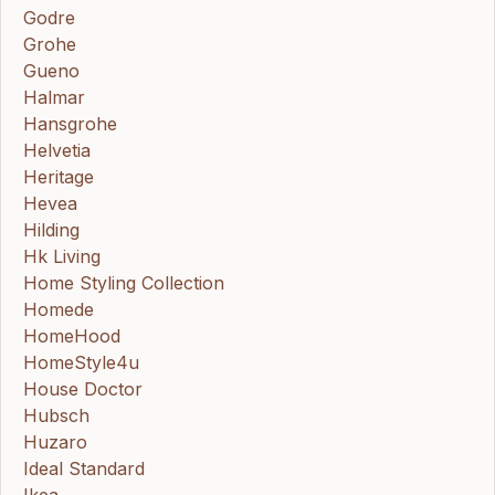
Godre
Grohe
Gueno
Halmar
Hansgrohe
Helvetia
Heritage
Hevea
Hilding
Hk Living
Home Styling Collection
Homede
HomeHood
HomeStyle4u
House Doctor
Hubsch
Huzaro
Ideal Standard
Ikea