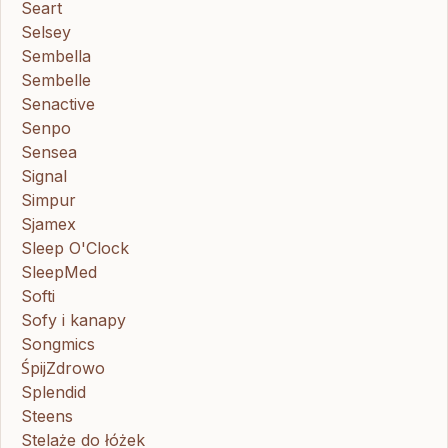
Seart
Selsey
Sembella
Sembelle
Senactive
Senpo
Sensea
Signal
Simpur
Sjamex
Sleep O'Clock
SleepMed
Softi
Sofy i kanapy
Songmics
ŚpijZdrowo
Splendid
Steens
Stelaże do łóżek