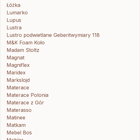
Łóżka
Lumarko
Lupus
Lustra
Lustro podwietlane Geberitwymiary 118
M&K Foam Koło
Madam Stoltz
Magnat
Magniflex
Maridex
Markslojd
Materace
Materace Polonia
Materace z Gór
Materasso
Matinee
Matkam
Mebel Bos
Meblar