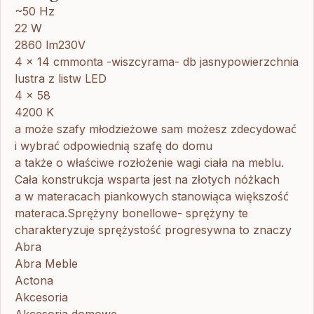
~50 Hz
22 W
2860 lm230V
4 x 14 cmmonta -wiszcyrama- db jasnypowierzchnia
lustra z listw LED
4 x 58
4200 K
a może szafy młodzieżowe sam możesz zdecydować
i wybrać odpowiednią szafę do domu
a także o właściwe rozłożenie wagi ciała na meblu.
Cała konstrukcja wsparta jest na złotych nóżkach
a w materacach piankowych stanowiąca większość
materaca.Sprężyny bonellowe- sprężyny te
charakteryzuje sprężystość progresywna to znaczy
Abra
Abra Meble
Actona
Akcesoria
Akcesoria domowe