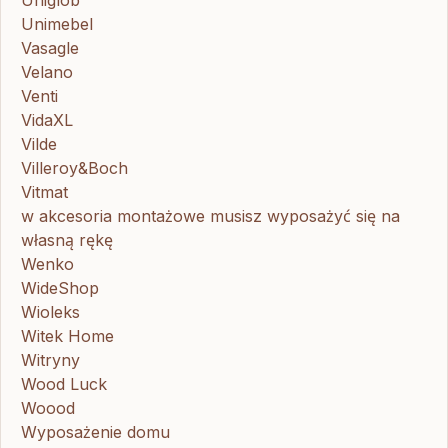
Unimebel
Vasagle
Velano
Venti
VidaXL
Vilde
Villeroy&Boch
Vitmat
w akcesoria montażowe musisz wyposażyć się na
własną rękę
Wenko
WideShop
Wioleks
Witek Home
Witryny
Wood Luck
Woood
Wyposażenie domu