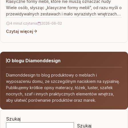
Klasyczne formy mebli, które nie muszą oznaczać nudy
Wiele osób, słysząc „klasyczne formy mebli”, od razu myśli o
przewidywalnych zestawach i mało wyrazistych wnętrzach.…
4 minut czytania
2026-06-02
Czytaj więcej
O blogu Diamonddesign
Diamonddesign to blog produktowy o meblach i
wyposażeniu domu, ze szczególnym naciskiem na sypialnię.
Publikujemy krótkie opisy materacy, łóżek, luster, szafek
nocnych, szaf i innych praktycznych elementów wnętrza,
aby ułatwić porównanie produktów oraz marek.
Szukaj
Szukaj