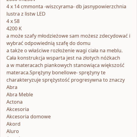
4 x 14 cmmonta -wiszcyrama- db jasnypowierzchnia
lustra z listw LED
4 x 58
4200 K
a może szafy młodzieżowe sam możesz zdecydować i
wybrać odpowiednią szafę do domu
a także o właściwe rozłożenie wagi ciała na meblu.
Cała konstrukcja wsparta jest na złotych nóżkach
a w materacach piankowych stanowiąca większość
materaca.Sprężyny bonellowe- sprężyny te
charakteryzuje sprężystość progresywna to znaczy
Abra
Abra Meble
Actona
Akcesoria
Akcesoria domowe
Akord
Aluro