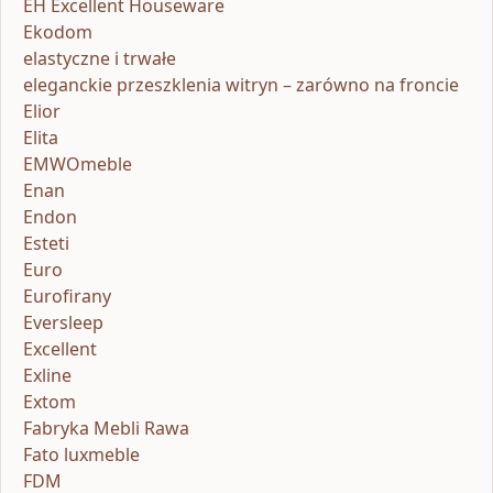
EH Excellent Houseware
Ekodom
elastyczne i trwałe
eleganckie przeszklenia witryn – zarówno na froncie
Elior
Elita
EMWOmeble
Enan
Endon
Esteti
Euro
Eurofirany
Eversleep
Excellent
Exline
Extom
Fabryka Mebli Rawa
Fato luxmeble
FDM