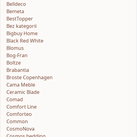
Belldeco
Bemeta
BestTopper
Bez kategorii
Bigbuy Home
Black Red White
Blomus
Bog-Fran
Boltze
Brabantia
Broste Copenhagen
Cama Meble
Ceramic Blade
Comad
Comfort Line
Comforteo
Common
CosmoNova
Cosmos bedding