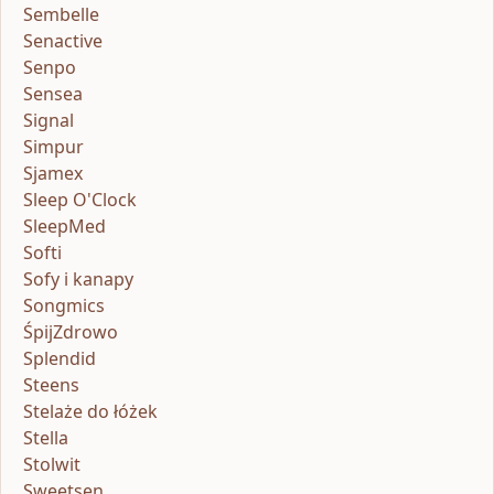
Sembelle
Senactive
Senpo
Sensea
Signal
Simpur
Sjamex
Sleep O'Clock
SleepMed
Softi
Sofy i kanapy
Songmics
ŚpijZdrowo
Splendid
Steens
Stelaże do łóżek
Stella
Stolwit
Sweetsen