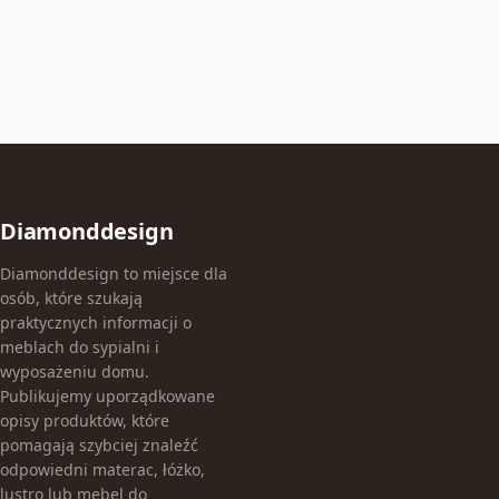
Diamonddesign
Diamonddesign to miejsce dla
osób, które szukają
praktycznych informacji o
meblach do sypialni i
wyposażeniu domu.
Publikujemy uporządkowane
opisy produktów, które
pomagają szybciej znaleźć
odpowiedni materac, łóżko,
lustro lub mebel do