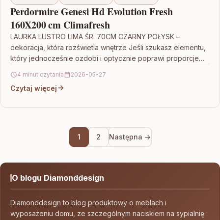
Perdormire Genesi Hd Evolution Fresh
160X200 cm Climafresh
LAURKA LUSTRO LIMA ŚR. 70CM CZARNY POŁYSK –
dekoracja, która rozświetla wnętrze Jeśli szukasz elementu,
który jednocześnie ozdobi i optycznie poprawi proporcje
pomieszczenia, LAURKA…
4 minut czytania
2026-05-27
Czytaj więcej
1
2
Następna →
O blogu Diamonddesign
Diamonddesign to blog produktowy o meblach i
wyposażeniu domu, ze szczególnym naciskiem na sypialnię.