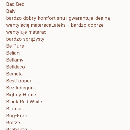
Bad Bed
Balvi
bardzo dobry komfort snu i gwarantuje idealną
wentylację materacaLateks – bardzo dobrze
wentyluje materac
bardzo sprężysty
Be Pure
Beliani
Bellamy
Belldeco
Bemeta
BestTopper
Bez kategorii
Bigbuy Home
Black Red White
Blomus
Bog-Fran
Boltze
Brabantia