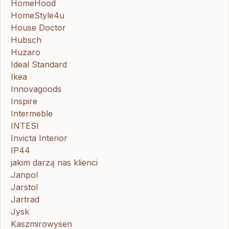
HomeHood
HomeStyle4u
House Doctor
Hubsch
Huzaro
Ideal Standard
Ikea
Innovagoods
Inspire
Intermeble
INTESI
Invicta Interior
IP44
jakim darzą nas klienci
Janpol
Jarstol
Jartrad
Jysk
Kaszmirowysen