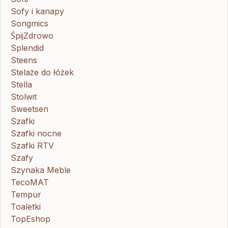
Sofy i kanapy
Songmics
ŚpijZdrowo
Splendid
Steens
Stelaże do łóżek
Stella
Stolwit
Sweetsen
Szafki
Szafki nocne
Szafki RTV
Szafy
Szynaka Meble
TecoMAT
Tempur
Toaletki
TopEshop