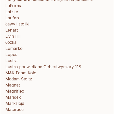
LaForma
Latzke
Laufen
Ławy i stoliki
Lenart
Livin Hill
Łóżka
Lumarko
Lupus
Lustra
Lustro podwietlane Geberitwymiary 118
M&K Foam Koło
Madam Stoltz
Magnat
Magniflex
Maridex
Markslojd
Materace