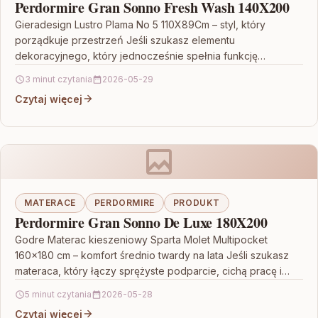
Perdormire Gran Sonno Fresh Wash 140X200
Gieradesign Lustro Plama No 5 110X89Cm – styl, który
porządkuje przestrzeń Jeśli szukasz elementu
dekoracyjnego, który jednocześnie spełnia funkcję
praktyczną, Gieradesign Lustro Plama No…
3 minut czytania
2026-05-29
Czytaj więcej
MATERACE
PERDORMIRE
PRODUKT
Perdormire Gran Sonno De Luxe 180X200
Godre Materac kieszeniowy Sparta Molet Multipocket
160×180 cm – komfort średnio twardy na lata Jeśli szukasz
materaca, który łączy sprężyste podparcie, cichą pracę i…
5 minut czytania
2026-05-28
Czytaj więcej