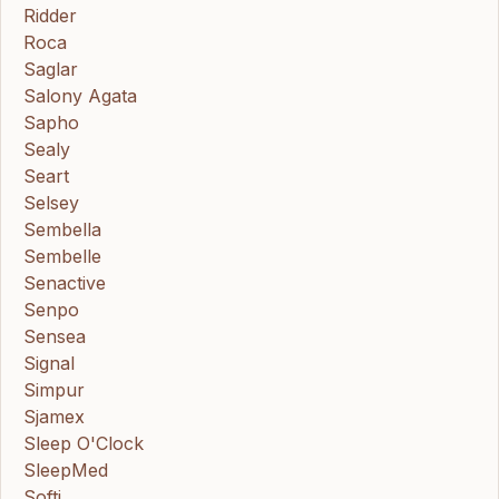
Ridder
Roca
Saglar
Salony Agata
Sapho
Sealy
Seart
Selsey
Sembella
Sembelle
Senactive
Senpo
Sensea
Signal
Simpur
Sjamex
Sleep O'Clock
SleepMed
Softi