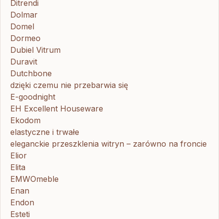
Ditrendi
Dolmar
Domel
Dormeo
Dubiel Vitrum
Duravit
Dutchbone
dzięki czemu nie przebarwia się
E-goodnight
EH Excellent Houseware
Ekodom
elastyczne i trwałe
eleganckie przeszklenia witryn – zarówno na froncie
Elior
Elita
EMWOmeble
Enan
Endon
Esteti