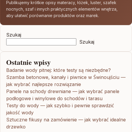
Publikujemy krótkie opisy materacy, łóżek, luster, szafek
nocnych, szaf i innych praktycznych elementów wnętrza,
aby ułatwić porównanie produktów oraz marek.
Szukaj
Szukaj
Ostatnie wpisy
Badanie wody pitnej: które testy są niezbędne?
Szamba betonowe, kanały i piwnice w Świnoujściu —
jak wybrać najlepsze rozwiązanie
Panele na schody drewniane — jak wybrać panele
podłogowe i winylowe do schodów i tarasu
Testy do wody — jak szybko i pewnie sprawdzić
jakość wody
Sztuczne fikusy na zamówienie — jak wybrać idealne
drzewko