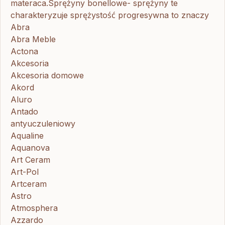
materaca.Sprężyny bonellowe- sprężyny te
charakteryzuje sprężystość progresywna to znaczy
Abra
Abra Meble
Actona
Akcesoria
Akcesoria domowe
Akord
Aluro
Antado
antyuczuleniowy
Aqualine
Aquanova
Art Ceram
Art-Pol
Artceram
Astro
Atmosphera
Azzardo