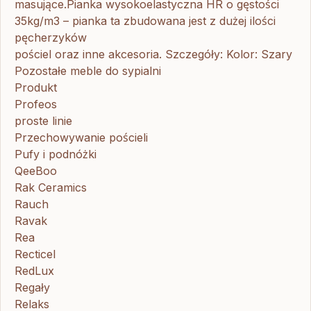
masujące.Pianka wysokoelastyczna HR o gęstości
35kg/m3 – pianka ta zbudowana jest z dużej ilości
pęcherzyków
pościel oraz inne akcesoria. Szczegóły: Kolor: Szary
Pozostałe meble do sypialni
Produkt
Profeos
proste linie
Przechowywanie pościeli
Pufy i podnóżki
QeeBoo
Rak Ceramics
Rauch
Ravak
Rea
Recticel
RedLux
Regały
Relaks