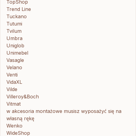
TopShop
Trend Line
Tuckano
Tutumi
Tvilum
Umbra
Uniglob
Unimebel
Vasagle
Velano
Venti
VidaXL
Vilde
Villeroy&Boch
Vitmat
w akcesoria montażowe musisz wyposażyć się na
własną rękę
Wenko
WideShop