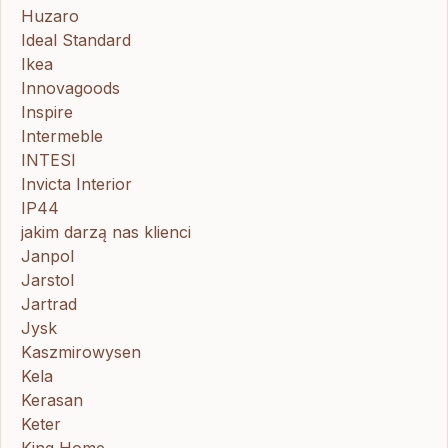
Huzaro
Ideal Standard
Ikea
Innovagoods
Inspire
Intermeble
INTESI
Invicta Interior
IP44
jakim darzą nas klienci
Janpol
Jarstol
Jartrad
Jysk
Kaszmirowysen
Kela
Kerasan
Keter
King Home