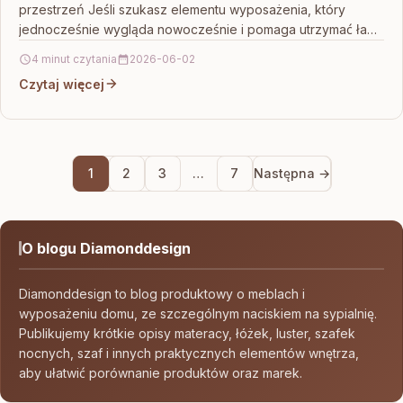
przestrzeń Jeśli szukasz elementu wyposażenia, który
jednocześnie wygląda nowocześnie i pomaga utrzymać ład
w…
4 minut czytania
2026-06-02
Czytaj więcej
1
2
3
…
7
Następna →
O blogu Diamonddesign
Diamonddesign to blog produktowy o meblach i
wyposażeniu domu, ze szczególnym naciskiem na sypialnię.
Publikujemy krótkie opisy materacy, łóżek, luster, szafek
nocnych, szaf i innych praktycznych elementów wnętrza,
aby ułatwić porównanie produktów oraz marek.