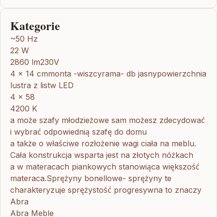
Kategorie
~50 Hz
22 W
2860 lm230V
4 x 14 cmmonta -wiszcyrama- db jasnypowierzchnia
lustra z listw LED
4 x 58
4200 K
a może szafy młodzieżowe sam możesz zdecydować
i wybrać odpowiednią szafę do domu
a także o właściwe rozłożenie wagi ciała na meblu.
Cała konstrukcja wsparta jest na złotych nóżkach
a w materacach piankowych stanowiąca większość
materaca.Sprężyny bonellowe- sprężyny te
charakteryzuje sprężystość progresywna to znaczy
Abra
Abra Meble