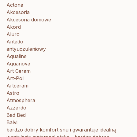
Actona
Akcesoria
Akcesoria domowe
Akord
Aluro
Antado
antyuczuleniowy
Aqualine
Aquanova
Art Ceram
Art-Pol
Artceram
Astro
Atmosphera
Azzardo
Bad Bed
Balvi
bardzo dobry komfort snu i gwarantuje idealną
wentylację materacaLateks – bardzo dobrze