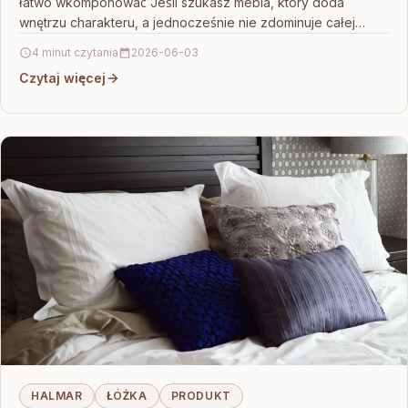
łatwo wkomponować Jeśli szukasz mebla, który doda
wnętrzu charakteru, a jednocześnie nie zdominuje całej…
4 minut czytania
2026-06-03
Czytaj więcej
HALMAR
ŁÓŻKA
PRODUKT