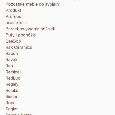
Pozostałe meble do sypialni
Produkt
Profeos
proste linie
Przechowywanie pościeli
Pufy i podnóżki
QeeBoo
Rak Ceramics
Rauch
Ravak
Rea
Recticel
RedLux
Regały
Relaks
Ridder
Roca
Saglar
Salony Agata