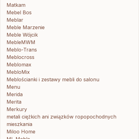
Matkam
Mebel Bos
Meblar
Meble Marzenie
Meble Wójcik
MebleMWM
Meblo-Trans
Meblocross
Meblomax
MebloMix
Meblościanki i zestawy mebli do salonu
Menu
Merida
Merita
Merkury
metali ciężkich ani związków ropopochodnych
mieszkania
Miloo Home
ML Meble