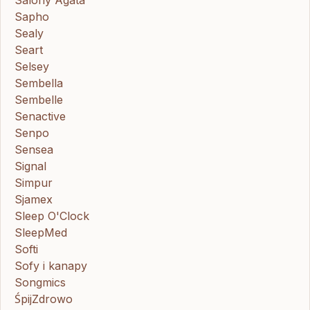
Sapho
Sealy
Seart
Selsey
Sembella
Sembelle
Senactive
Senpo
Sensea
Signal
Simpur
Sjamex
Sleep O'Clock
SleepMed
Softi
Sofy i kanapy
Songmics
ŚpijZdrowo