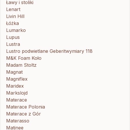
Ławy i stoliki
Lenart
Livin Hill
Łóżka
Lumarko
Lupus
Lustra
Lustro podwietlane Geberitwymiary 118
M&K Foam Koło
Madam Stoltz
Magnat
Magniflex
Maridex
Markslojd
Materace
Materace Polonia
Materace z Gór
Materasso
Matinee