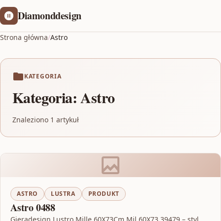
Diamonddesign
Strona główna
/
Astro
KATEGORIA
Kategoria:
Astro
Znaleziono 1 artykuł
ASTRO
LUSTRA
PRODUKT
Astro 0488
Gieradesign Lustro Mille 60X73Cm Mil 60X73 39479 – styl,