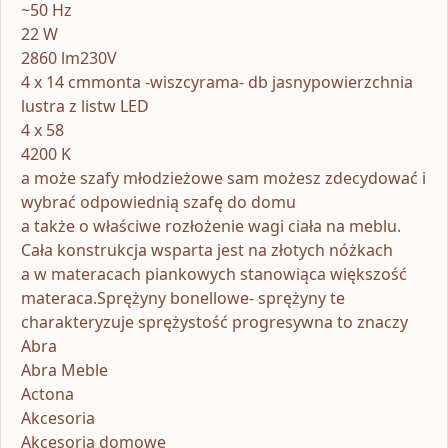
~50 Hz
22 W
2860 lm230V
4 x 14 cmmonta -wiszcyrama- db jasnypowierzchnia
lustra z listw LED
4 x 58
4200 K
a może szafy młodzieżowe sam możesz zdecydować i
wybrać odpowiednią szafę do domu
a także o właściwe rozłożenie wagi ciała na meblu.
Cała konstrukcja wsparta jest na złotych nóżkach
a w materacach piankowych stanowiąca większość
materaca.Sprężyny bonellowe- sprężyny te
charakteryzuje sprężystość progresywna to znaczy
Abra
Abra Meble
Actona
Akcesoria
Akcesoria domowe