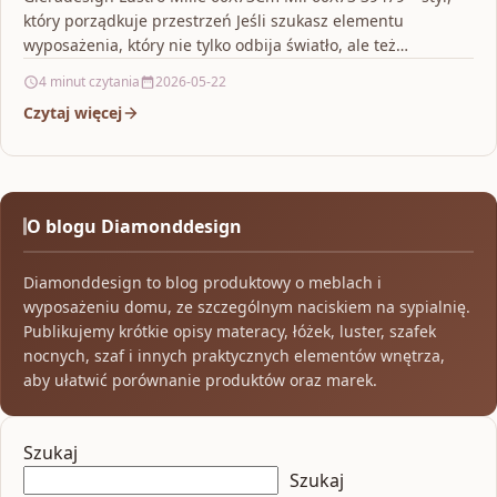
który porządkuje przestrzeń Jeśli szukasz elementu
wyposażenia, który nie tylko odbija światło, ale też
wizualnie…
4 minut czytania
2026-05-22
Czytaj więcej
O blogu Diamonddesign
Diamonddesign to blog produktowy o meblach i
wyposażeniu domu, ze szczególnym naciskiem na sypialnię.
Publikujemy krótkie opisy materacy, łóżek, luster, szafek
nocnych, szaf i innych praktycznych elementów wnętrza,
aby ułatwić porównanie produktów oraz marek.
Szukaj
Szukaj