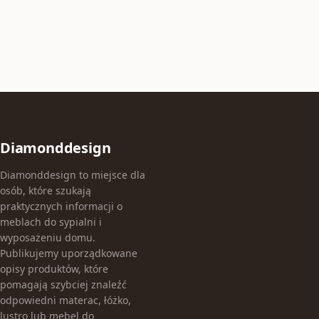
Diamonddesign
Diamonddesign to miejsce dla
osób, które szukają
praktycznych informacji o
meblach do sypialni i
wyposażeniu domu.
Publikujemy uporządkowane
opisy produktów, które
pomagają szybciej znaleźć
odpowiedni materac, łóżko,
lustro lub mebel do