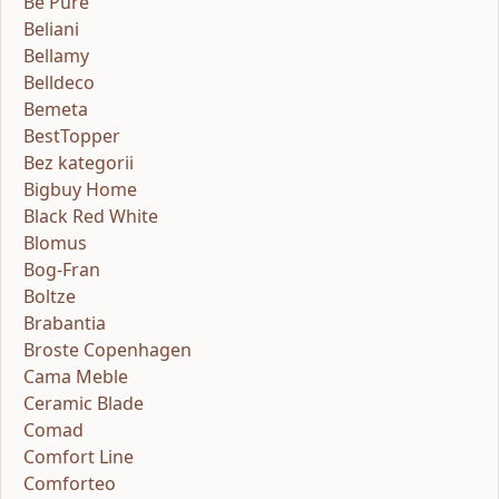
Be Pure
Beliani
Bellamy
Belldeco
Bemeta
BestTopper
Bez kategorii
Bigbuy Home
Black Red White
Blomus
Bog-Fran
Boltze
Brabantia
Broste Copenhagen
Cama Meble
Ceramic Blade
Comad
Comfort Line
Comforteo