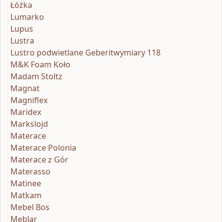
Łóżka
Lumarko
Lupus
Lustra
Lustro podwietlane Geberitwymiary 118
M&K Foam Koło
Madam Stoltz
Magnat
Magniflex
Maridex
Markslojd
Materace
Materace Polonia
Materace z Gór
Materasso
Matinee
Matkam
Mebel Bos
Meblar