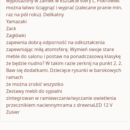
wyposażony w zamek w kształcie litery L. Pokrowiec
można łatwo ściągnąć i wyprać (zalecane pranie min.
raz na pół roku). Delikatny
Yamazaki
Zack
Zagłówki
zapewnia dobrą odporność na odkształcenia
zapewniając miłą atomsferę. Wymień swoje stare
meble do salonu i postaw na ponadczasową klasykę
że będzie nudno? W takim razie zerknij na punkt 2. 2.
Baw się dodatkami. Dziecięce rysunki w barokowych
ramach
że można zrobić wszystko
Zestawy mebli do sypialni
zintegrowan w ramiewczanie/wyczanie owietlenia
przecznikiem naciennymrama z drewnaLED 12 V
Zuiver