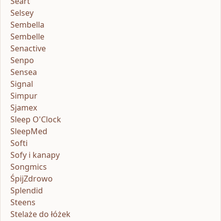
Seart
Selsey
Sembella
Sembelle
Senactive
Senpo
Sensea
Signal
Simpur
Sjamex
Sleep O'Clock
SleepMed
Softi
Sofy i kanapy
Songmics
ŚpijZdrowo
Splendid
Steens
Stelaże do łóżek