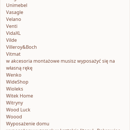
Unimebel
Vasagle
Velano
Venti
VidaXL
Vilde
Villeroy&Boch
Vitmat
w akcesoria montażowe musisz wyposażyć się na
własną rękę
Wenko
WideShop
Wioleks
Witek Home
Witryny
Wood Luck
Woood
Wyposażenie domu