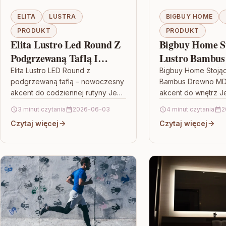
ELITA
LUSTRA
BIGBUY HOME
PRODUKT
PRODUKT
Elita Lustro Led Round Z
Bigbuy Home S
Podgrzewaną Taflą I
Lustro Bambus
Włącznikiem Światła
Mdf (11 5 X 12
Elita Lustro LED Round z
Bigbuy Home Stojąc
podgrzewaną taflą – nowoczesny
Bambus Drewno MDF
(167640)
10954425
akcent do codziennej rutyny Jeśli
akcent do wnętrz Je
szukasz lustra, które łączy
elementu, który je
3 minut czytania
2026-06-03
4 minut czytania
2
funkcjonalność z estetyką, model
porządkuje przestr
Czytaj więcej
Czytaj więcej
Elita Lustro…
jej charakteru, Big