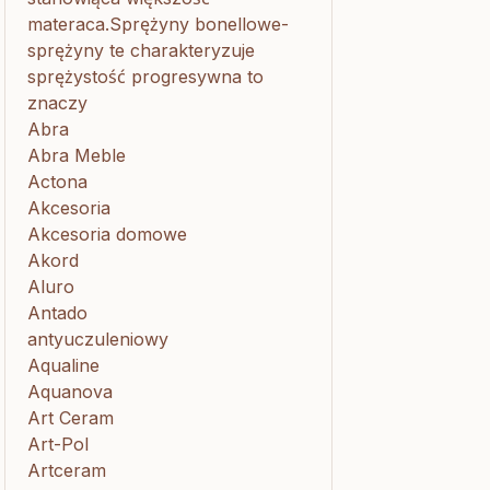
materaca.Sprężyny bonellowe-
sprężyny te charakteryzuje
sprężystość progresywna to
znaczy
Abra
Abra Meble
Actona
Akcesoria
Akcesoria domowe
Akord
Aluro
Antado
antyuczuleniowy
Aqualine
Aquanova
Art Ceram
Art-Pol
Artceram