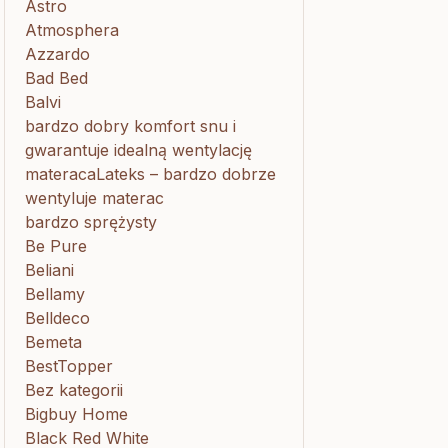
Astro
Atmosphera
Azzardo
Bad Bed
Balvi
bardzo dobry komfort snu i
gwarantuje idealną wentylację
materacaLateks – bardzo dobrze
wentyluje materac
bardzo sprężysty
Be Pure
Beliani
Bellamy
Belldeco
Bemeta
BestTopper
Bez kategorii
Bigbuy Home
Black Red White