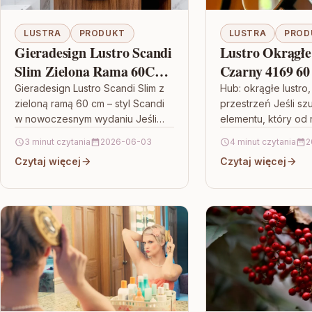
LUSTRA
PRODUKT
LUSTRA
PROD
Gieradesign Lustro Scandi
Lustro Okrągł
Slim Zielona Rama 60Cm
Czarny 4169 60
Scd/Sl/Z/60
Gieradesign Lustro Scandi Slim z
Hub: okrągłe lustro
zieloną ramą 60 cm – styl Scandi
przestrzeń Jeśli sz
w nowoczesnym wydaniu Jeśli
elementu, który od
szukasz dekoracyjnego i
odbiór wnętrza, się
3 minut czytania
2026-06-03
4 minut czytania
2
jednocześnie funkcjonalnego
Lustro Okrągłe Hub
Czytaj więcej
Czytaj więcej
dodatku do wnętrza,…
4169…