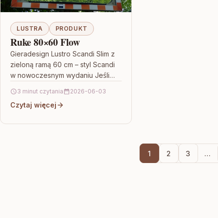
LUSTRA
PRODUKT
Ruke 80×60 Flow
Gieradesign Lustro Scandi Slim z
zieloną ramą 60 cm – styl Scandi
w nowoczesnym wydaniu Jeśli
szukasz dekoracyjnego i
3 minut czytania
2026-06-03
jednocześnie funkcjonalnego
Czytaj więcej
dodatku do wnętrza,…
1
2
3
…