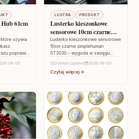
UKT
LUSTRA
PRODUKT
e Hub 61cm
Lusterko kieszonkowe
sensorowe 10cm czarne
simplehuman ST3030
, które ożywia
Lusterko kieszonkowe sensorowe
ukasz
10cm czarne simplehuman
 razu poprawi
ST3030 – wygoda w zasięgu
gnij po model
torebki Małe lusterko do
026-06-03
3 minut czytania
2026-06-03
 61cm Czarny
poprawek makijażu często bywa
Czytaj więcej
niewygodne: albo jest za małe,…