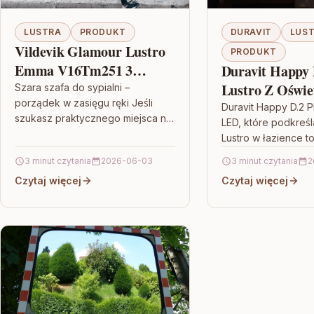
LUSTRA
PRODUKT
DURAVIT
LUS
Vildevik Glamour Lustro
PRODUKT
Emma V16Tm251 3
Duravit Happy 
80X180Cm
Lustro Z Oświe
Szara szafa do sypialni –
porządek w zasięgu ręki Jeśli
Led 900x55mm
Duravit Happy D.2 Pl
szukasz praktycznego miejsca na
LED, które podkreśl
Icon Wzór Org
przechowywanie, a jednocześnie
Lustro w łazience to
(HP7486G0000
chcesz, by wnętrze wyglądało
praktyczny element
3 minut czytania
2026-06-03
3 minut czytania
2
spójnie, szara szafa…
pielęgnacji, ale te
Czytaj więcej
Czytaj więcej