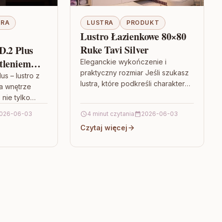
TRA
LUSTRA
PRODUKT
Lustro Łazienkowe 80×80
Ruke Tavi Silver
D.2 Plus
tleniem
Eleganckie wykończenie i
praktyczny rozmiar Jeśli szukasz
 Wersja
us – lustro z
lustra, które podkreśli charakter
a wnętrze
anic
wnętrza i jednocześnie będzie
 nie tylko
)
wygodne w codziennym
 codziennej
026-06-03
4 minut czytania
2026-06-03
użytkowaniu, dobrym wyborem
ż ważny…
jest Lustro Łazienkowe…
Czytaj więcej