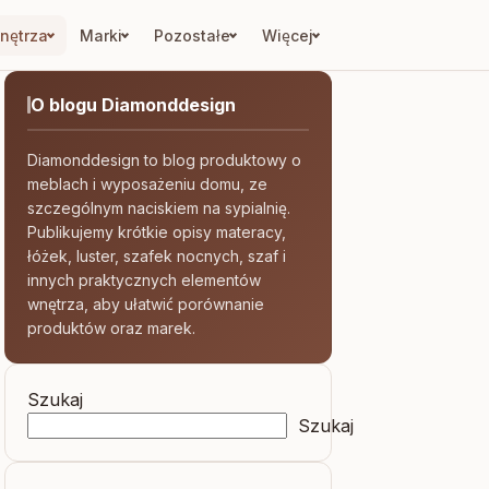
nętrza
Marki
Pozostałe
Więcej
O blogu Diamonddesign
Diamonddesign to blog produktowy o
meblach i wyposażeniu domu, ze
szczególnym naciskiem na sypialnię.
Publikujemy krótkie opisy materacy,
łóżek, luster, szafek nocnych, szaf i
innych praktycznych elementów
wnętrza, aby ułatwić porównanie
produktów oraz marek.
Szukaj
Szukaj