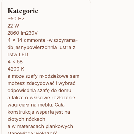
Kategorie
~50 Hz
22 W
2860 lm230V
4 x 14 cmmonta -wiszcyrama-
db jasnypowierzchnia lustra z
listw LED
4 x 58
4200 K
a może szafy młodzieżowe sam
możesz zdecydować i wybrać
odpowiednią szafę do domu
a także o właściwe rozłożenie
wagi ciała na meblu. Cała
konstrukcja wsparta jest na
złotych nóżkach
a w materacach piankowych
stanowiąca większość