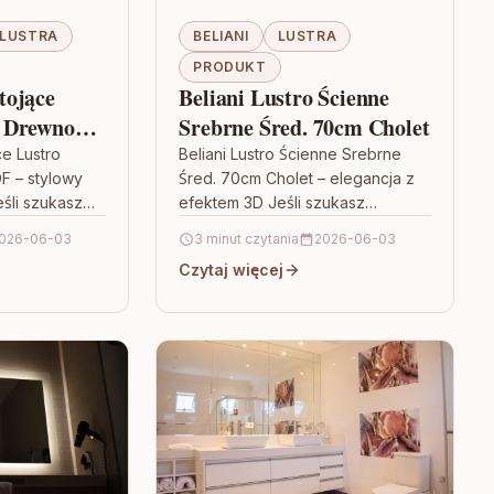
LUSTRA
BELIANI
LUSTRA
PRODUKT
tojące
Beliani Lustro Ścienne
 Drewno
Srebrne Śred. 70cm Cholet
0 49 Cm)
e Lustro
Beliani Lustro Ścienne Srebrne
 – stylowy
Śred. 70cm Cholet – elegancja z
śli szukasz
efektem 3D Jeśli szukasz
dnocześnie
dodatku, który od razu „dopisze”
026-06-03
3 minut czytania
2026-06-03
zeń i dodaje
wnętrzu charakter, Beliani Lustro
Czytaj więcej
buy…
Ścienne…