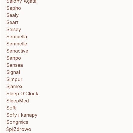
Salony Agata
Sapho
Sealy
Seart
Selsey
Sembella
Sembelle
Senactive
Senpo
Sensea
Signal
Simpur
Sjamex
Sleep O'Clock
SleepMed
Softi
Sofy i kanapy
Songmics
ŚpijZdrowo