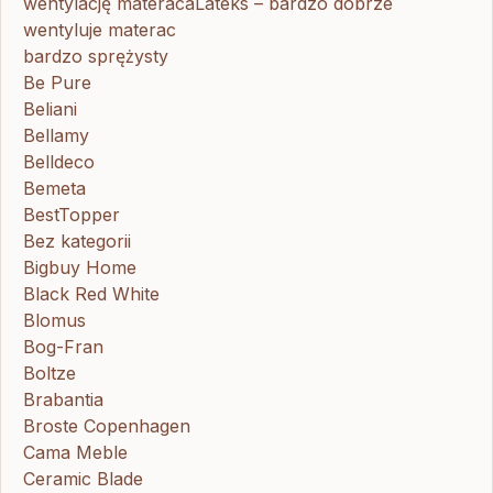
wentylację materacaLateks – bardzo dobrze
wentyluje materac
bardzo sprężysty
Be Pure
Beliani
Bellamy
Belldeco
Bemeta
BestTopper
Bez kategorii
Bigbuy Home
Black Red White
Blomus
Bog-Fran
Boltze
Brabantia
Broste Copenhagen
Cama Meble
Ceramic Blade