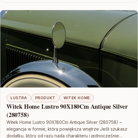
LUSTRA
PRODUKT
WITEK HOME
Witek Home Lustro 90X180Cm Antique Silver
(280758)
Witek Home Lustro 90X180Cm Antique Silver (280758) –
elegancja w formie, która powiększa wnętrze Jeśli szukasz
dodatku, który od razu nada charakteru i jednocześnie…