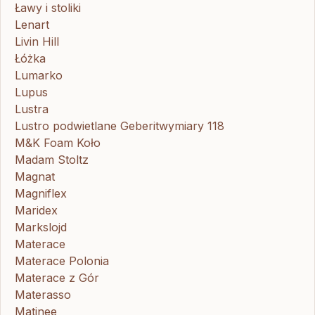
Ławy i stoliki
Lenart
Livin Hill
Łóżka
Lumarko
Lupus
Lustra
Lustro podwietlane Geberitwymiary 118
M&K Foam Koło
Madam Stoltz
Magnat
Magniflex
Maridex
Markslojd
Materace
Materace Polonia
Materace z Gór
Materasso
Matinee