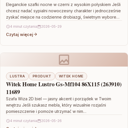
Eleganckie szafki nocne w czerni z wysokim połyskiem Jeśli
chcesz nadać sypialni nowoczesny charakter i jednocześnie
zyskać miejsce na codzienne drobiazgi, świetnym wyborem
będą…
4 minut czytania
2026-05-29
Czytaj więcej
LUSTRA
PRODUKT
WITEK HOME
Witek Home Lustro Gs-Mf104 86X115 (263910)
11689
Szafa Wiza 2D biel — jasny akcent i porządek w Twoim
wnętrzu Jeśli szukasz mebla, który wizualnie rozjaśni
pomieszczenie i pomoże utrzymać w nim…
4 minut czytania
2026-05-26