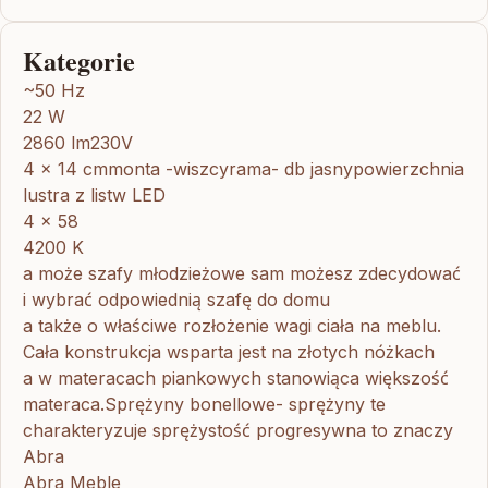
Kategorie
~50 Hz
22 W
2860 lm230V
4 x 14 cmmonta -wiszcyrama- db jasnypowierzchnia
lustra z listw LED
4 x 58
4200 K
a może szafy młodzieżowe sam możesz zdecydować
i wybrać odpowiednią szafę do domu
a także o właściwe rozłożenie wagi ciała na meblu.
Cała konstrukcja wsparta jest na złotych nóżkach
a w materacach piankowych stanowiąca większość
materaca.Sprężyny bonellowe- sprężyny te
charakteryzuje sprężystość progresywna to znaczy
Abra
Abra Meble