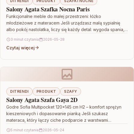
DITRENDI
PRODUKT
SZAFKI NOCNE
Salony Agata Szafka Nocna Paris
Funkcjonalne meble do małej przestrzeni: łóżko
młodzieżowe z materacem Jeśli urządzasz małą sypialnię
albo pokój nastolatka, liczy się każdy detal: wygoda spania,
rozsądne gabaryty…
3 minut czytania
2026-05-28
Czytaj więcej
DITRENDI
PRODUKT
SZAFY
Salony Agata Szafa Gaya 2D
Godre Sofia Multipocket 120×145 cm H2 – komfort sprężyn
kieszeniowych i dopasowanie pianką Jeśli szukasz
materaca, który łączy ciche podparcie z warstwami
dbającymi o…
5 minut czytania
2026-05-24