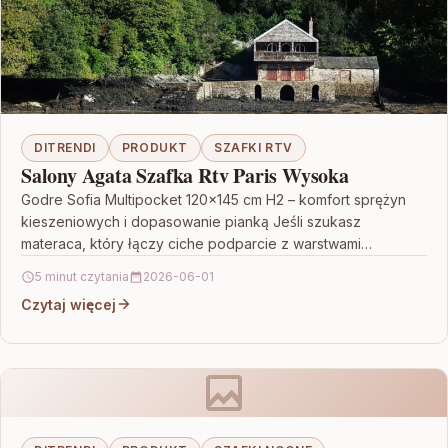
DITRENDI
PRODUKT
SZAFKI RTV
Salony Agata Szafka Rtv Paris Wysoka
Godre Sofia Multipocket 120×145 cm H2 – komfort sprężyn
kieszeniowych i dopasowanie pianką Jeśli szukasz
materaca, który łączy ciche podparcie z warstwami
dbającymi o…
5 minut czytania
2026-06-01
Czytaj więcej