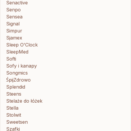
Senactive
Senpo
Sensea
Signal
Simpur
Sjamex
Sleep O'Clock
SleepMed
Softi
Sofy i kanapy
Songmics
ŚpijZdrowo
Splendid
Steens
Stelaże do łóżek
Stella
Stolwit
Sweetsen
Szafki