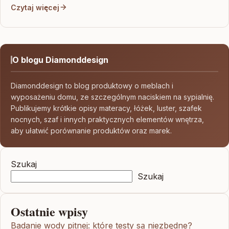
Czytaj więcej
O blogu Diamonddesign
Diamonddesign to blog produktowy o meblach i
wyposażeniu domu, ze szczególnym naciskiem na sypialnię.
Publikujemy krótkie opisy materacy, łóżek, luster, szafek
nocnych, szaf i innych praktycznych elementów wnętrza,
aby ułatwić porównanie produktów oraz marek.
Szukaj
Szukaj
Ostatnie wpisy
Badanie wody pitnej: które testy są niezbędne?