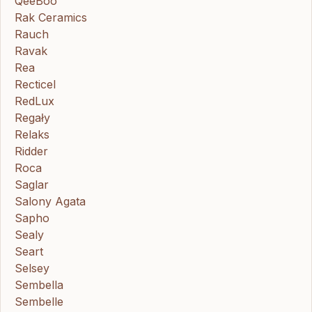
QeeBoo
Rak Ceramics
Rauch
Ravak
Rea
Recticel
RedLux
Regały
Relaks
Ridder
Roca
Saglar
Salony Agata
Sapho
Sealy
Seart
Selsey
Sembella
Sembelle