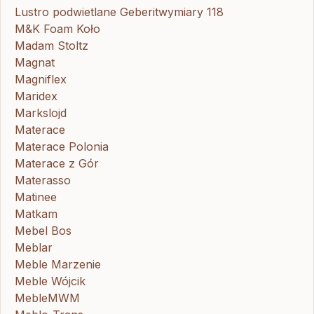
Lustro podwietlane Geberitwymiary 118
M&K Foam Koło
Madam Stoltz
Magnat
Magniflex
Maridex
Markslojd
Materace
Materace Polonia
Materace z Gór
Materasso
Matinee
Matkam
Mebel Bos
Meblar
Meble Marzenie
Meble Wójcik
MebleMWM