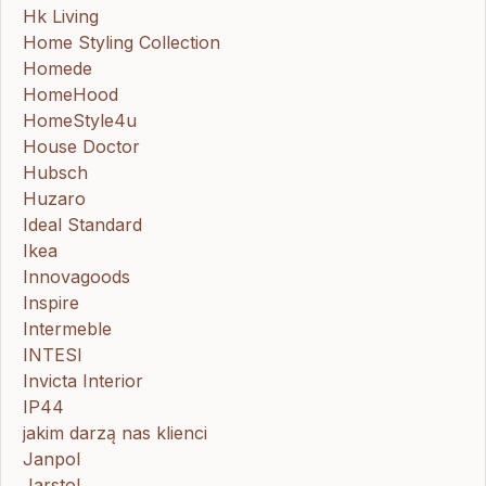
Hk Living
Home Styling Collection
Homede
HomeHood
HomeStyle4u
House Doctor
Hubsch
Huzaro
Ideal Standard
Ikea
Innovagoods
Inspire
Intermeble
INTESI
Invicta Interior
IP44
jakim darzą nas klienci
Janpol
Jarstol