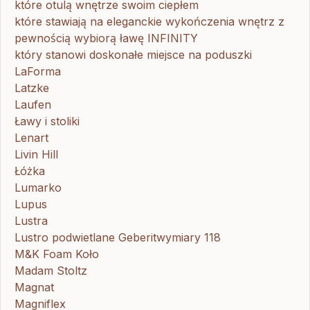
które otulą wnętrze swoim ciepłem
które stawiają na eleganckie wykończenia wnętrz z
pewnością wybiorą ławę INFINITY
który stanowi doskonałe miejsce na poduszki
LaForma
Latzke
Laufen
Ławy i stoliki
Lenart
Livin Hill
Łóżka
Lumarko
Lupus
Lustra
Lustro podwietlane Geberitwymiary 118
M&K Foam Koło
Madam Stoltz
Magnat
Magniflex