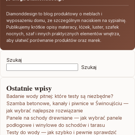
Diamonddesign to blog produktowy o meblach i
wyposażeniu domu, ze szczególnym naciskiem na sypialnię.
Publikujemy krótkie opisy materacy, łóżek, luster, szafek
nocnych, szaf i innych praktycznych elementów wnętrza,
aby ułatwić porównanie produktów oraz marek.
Szukaj
Szukaj
Ostatnie wpisy
Badanie wody pitnej: które testy są niezbędne?
Szamba betonowe, kanały i piwnice w Świnoujściu —
jak wybrać najlepsze rozwiązanie
Panele na schody drewniane — jak wybrać panele
podłogowe i winylowe do schodów i tarasu
Testy do wody — jak szybko i pewnie sprawdzić