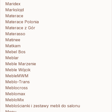
Maridex
Markslojd
Materace
Materace Polonia
Materace z Gór
Materasso
Matinee
Matkam
Mebel Bos
Meblar
Meble Marzenie
Meble Wójcik
MebleMWM
Meblo-Trans
Meblocross
Meblomax
MebloMix
Meblościanki i zestawy mebli do salonu
Menu