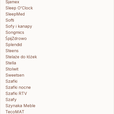
Sjamex
Sleep O'Clock
SleepMed
Softi
Sofy i kanapy
Songmics
ŚpijZdrowo
Splendid
Steens
Stelaże do łóżek
Stella
Stolwit
Sweetsen
Szafki
Szafki nocne
Szafki RTV
Szafy
Szynaka Meble
TecoMAT