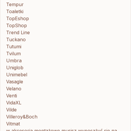
Tempur
Toaletki
TopEshop
TopShop
Trend Line
Tuckano
Tutumi
Tvilum
Umbra
Uniglob
Unimebel
Vasagle
Velano
Venti
VidaXL
Vilde
Villeroy&Boch
Vitmat
w akcesoria montażowe musisz wyposażyć się na