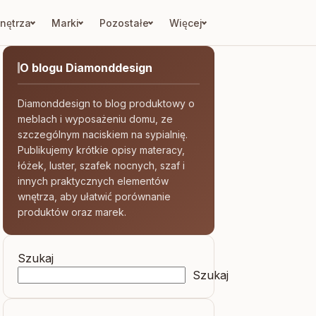
nętrza
Marki
Pozostałe
Więcej
O blogu Diamonddesign
Diamonddesign to blog produktowy o
meblach i wyposażeniu domu, ze
szczególnym naciskiem na sypialnię.
Publikujemy krótkie opisy materacy,
łóżek, luster, szafek nocnych, szaf i
innych praktycznych elementów
wnętrza, aby ułatwić porównanie
produktów oraz marek.
Szukaj
Szukaj