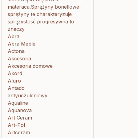
materaca.Sprężyny bonellowe-
sprężyny te charakteryzuje
sprężystość progresywna to
znaczy
Abra
Abra Meble
Actona
Akcesoria
Akcesoria domowe
Akord
Aluro
Antado
antyuczuleniowy
Aqualine
Aquanova
Art Ceram
Art-Pol
Artceram