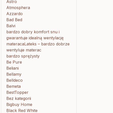
Astro
Atmosphera
Azzardo
Bad Bed
Balvi
bardzo dobry komfort snu i
gwarantuje idealną wentylację
materacaLateks – bardzo dobrze
wentyluje materac
bardzo sprężysty
Be Pure
Beliani
Bellamy
Belldeco
Bemeta
BestTopper
Bez kategorii
Bigbuy Home
Black Red White