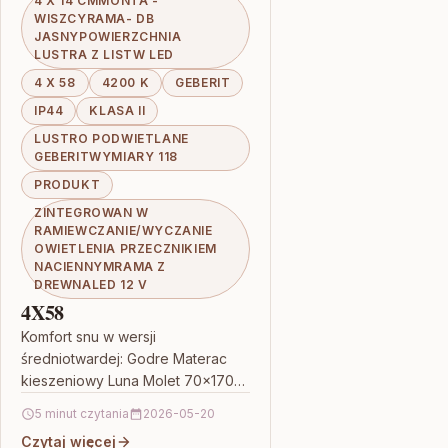
4 X 14 CMMONTA -
WISZCYRAMA- DB
JASNYPOWIERZCHNIA
LUSTRA Z LISTW LED
4 X 58
4200 K
GEBERIT
IP44
KLASA II
LUSTRO PODWIETLANE
GEBERITWYMIARY 118
PRODUKT
ZINTEGROWAN W
RAMIEWCZANIE/WYCZANIE
OWIETLENIA PRZECZNIKIEM
NACIENNYMRAMA Z
DREWNALED 12 V
4X58
Komfort snu w wersji
średniotwardej: Godre Materac
kieszeniowy Luna Molet 70×170
cm Jeśli szukasz materaca, który
5 minut czytania
2026-05-20
łączy stabilne podparcie z
Czytaj więcej
przyjemnym dopasowaniem do