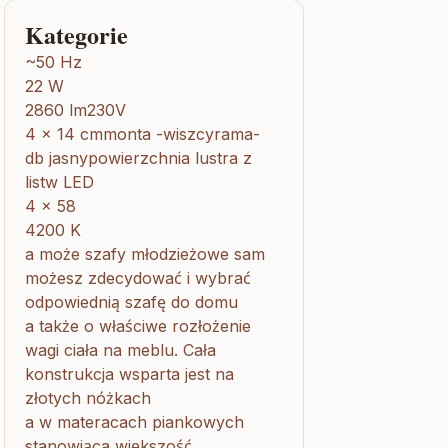
Kategorie
~50 Hz
22 W
2860 lm230V
4 x 14 cmmonta -wiszcyrama-
db jasnypowierzchnia lustra z
listw LED
4 x 58
4200 K
a może szafy młodzieżowe sam
możesz zdecydować i wybrać
odpowiednią szafę do domu
a także o właściwe rozłożenie
wagi ciała na meblu. Cała
konstrukcja wsparta jest na
złotych nóżkach
a w materacach piankowych
stanowiąca większość