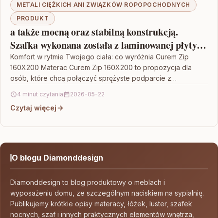
METALI CIĘŻKICH ANI ZWIĄZKÓW ROPOPOCHODNYCH
PRODUKT
a także mocną oraz stabilną konstrukcją.
Szafka wykonana została z laminowanej płyty
meblowej o klasie higieny E1
Komfort w rytmie Twojego ciała: co wyróżnia Curem Zip
160X200 Materac Curem Zip 160X200 to propozycja dla
osób, które chcą połączyć sprężyste podparcie z…
4 minut czytania
2026-05-22
Czytaj więcej
O blogu Diamonddesign
Diamonddesign to blog produktowy o meblach i
wyposażeniu domu, ze szczególnym naciskiem na sypialnię.
Publikujemy krótkie opisy materacy, łóżek, luster, szafek
nocnych, szaf i innych praktycznych elementów wnętrza,