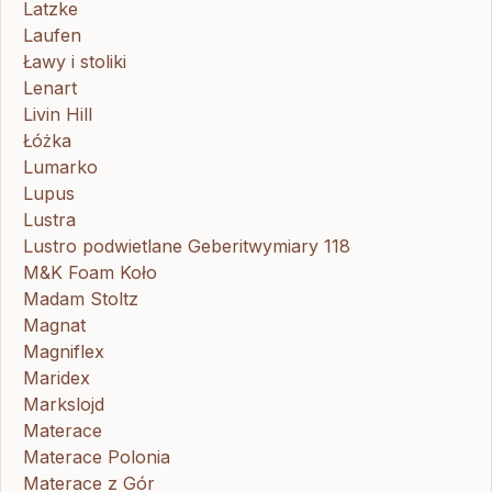
Latzke
Laufen
Ławy i stoliki
Lenart
Livin Hill
Łóżka
Lumarko
Lupus
Lustra
Lustro podwietlane Geberitwymiary 118
M&K Foam Koło
Madam Stoltz
Magnat
Magniflex
Maridex
Markslojd
Materace
Materace Polonia
Materace z Gór