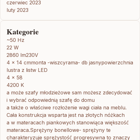
czerwiec 2023
luty 2023
Kategorie
~50 Hz
22 W
2860 lm230V
4 x 14 cmmonta -wiszcyrama- db jasnypowierzchnia
lustra z listw LED
4 x 58
4200 K
a może szafy młodzieżowe sam możesz zdecydować
i wybrać odpowiednią szafę do domu
a także o właściwe rozłożenie wagi ciała na meblu.
Cała konstrukcja wsparta jest na złotych nóżkach
a w materacach piankowych stanowiąca większość
materaca.Sprężyny bonellowe- sprężyny te
charakteryzuje sprężystość progresywna to znaczy