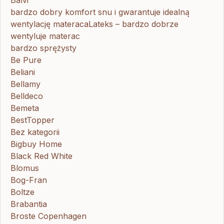
Balvi
bardzo dobry komfort snu i gwarantuje idealną
wentylację materacaLateks – bardzo dobrze
wentyluje materac
bardzo sprężysty
Be Pure
Beliani
Bellamy
Belldeco
Bemeta
BestTopper
Bez kategorii
Bigbuy Home
Black Red White
Blomus
Bog-Fran
Boltze
Brabantia
Broste Copenhagen