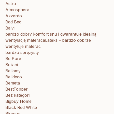
Astro
Atmosphera
Azzardo
Bad Bed
Balvi
bardzo dobry komfort snu i gwarantuje idealną
wentylację materacaLateks – bardzo dobrze
wentyluje materac
bardzo sprężysty
Be Pure
Beliani
Bellamy
Belldeco
Bemeta
BestTopper
Bez kategorii
Bigbuy Home
Black Red White
Blomus