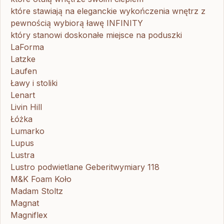
które stawiają na eleganckie wykończenia wnętrz z
pewnością wybiorą ławę INFINITY
który stanowi doskonałe miejsce na poduszki
LaForma
Latzke
Laufen
Ławy i stoliki
Lenart
Livin Hill
Łóżka
Lumarko
Lupus
Lustra
Lustro podwietlane Geberitwymiary 118
M&K Foam Koło
Madam Stoltz
Magnat
Magniflex