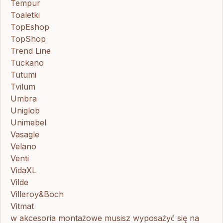
Tempur
Toaletki
TopEshop
TopShop
Trend Line
Tuckano
Tutumi
Tvilum
Umbra
Uniglob
Unimebel
Vasagle
Velano
Venti
VidaXL
Vilde
Villeroy&Boch
Vitmat
w akcesoria montażowe musisz wyposażyć się na