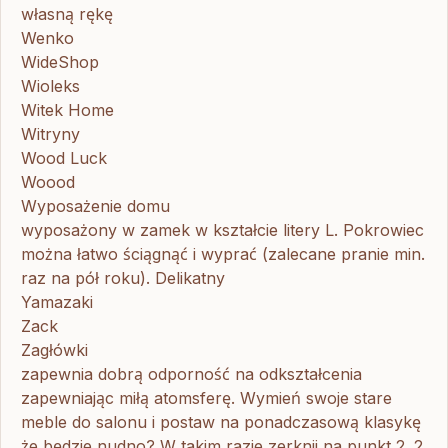
własną rękę
Wenko
WideShop
Wioleks
Witek Home
Witryny
Wood Luck
Woood
Wyposażenie domu
wyposażony w zamek w kształcie litery L. Pokrowiec
można łatwo ściągnąć i wyprać (zalecane pranie min.
raz na pół roku). Delikatny
Yamazaki
Zack
Zagłówki
zapewnia dobrą odporność na odkształcenia
zapewniając miłą atomsferę. Wymień swoje stare
meble do salonu i postaw na ponadczasową klasykę
że będzie nudno? W takim razie zerknij na punkt 2. 2.