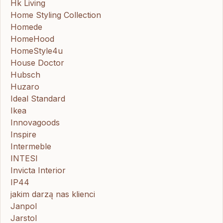
Hk Living
Home Styling Collection
Homede
HomeHood
HomeStyle4u
House Doctor
Hubsch
Huzaro
Ideal Standard
Ikea
Innovagoods
Inspire
Intermeble
INTESI
Invicta Interior
IP44
jakim darzą nas klienci
Janpol
Jarstol