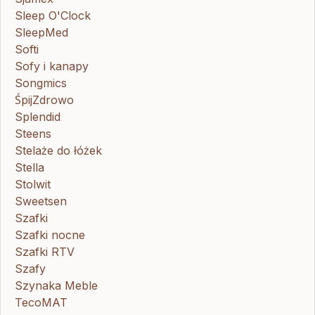
Sleep O'Clock
SleepMed
Softi
Sofy i kanapy
Songmics
ŚpijZdrowo
Splendid
Steens
Stelaże do łóżek
Stella
Stolwit
Sweetsen
Szafki
Szafki nocne
Szafki RTV
Szafy
Szynaka Meble
TecoMAT