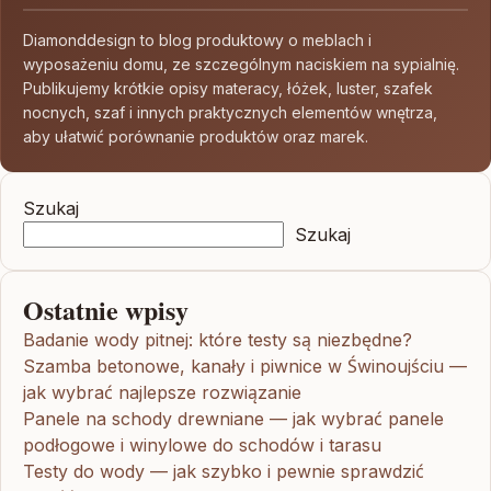
Diamonddesign to blog produktowy o meblach i
wyposażeniu domu, ze szczególnym naciskiem na sypialnię.
Publikujemy krótkie opisy materacy, łóżek, luster, szafek
nocnych, szaf i innych praktycznych elementów wnętrza,
aby ułatwić porównanie produktów oraz marek.
Szukaj
Szukaj
Ostatnie wpisy
Badanie wody pitnej: które testy są niezbędne?
Szamba betonowe, kanały i piwnice w Świnoujściu —
jak wybrać najlepsze rozwiązanie
Panele na schody drewniane — jak wybrać panele
podłogowe i winylowe do schodów i tarasu
Testy do wody — jak szybko i pewnie sprawdzić