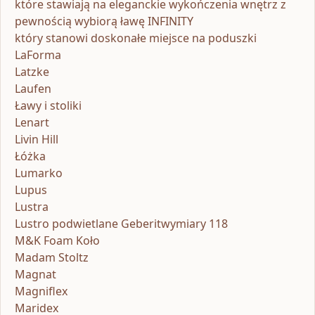
które stawiają na eleganckie wykończenia wnętrz z
pewnością wybiorą ławę INFINITY
który stanowi doskonałe miejsce na poduszki
LaForma
Latzke
Laufen
Ławy i stoliki
Lenart
Livin Hill
Łóżka
Lumarko
Lupus
Lustra
Lustro podwietlane Geberitwymiary 118
M&K Foam Koło
Madam Stoltz
Magnat
Magniflex
Maridex