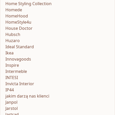
Home Styling Collection
Homede
HomeHood
HomeStyle4u
House Doctor
Hubsch
Huzaro
Ideal Standard
Ikea
Innovagoods
Inspire
Intermeble
INTESI
Invicta Interior
IP44
jakim darzą nas klienci
Janpol
Jarstol
Jartrad