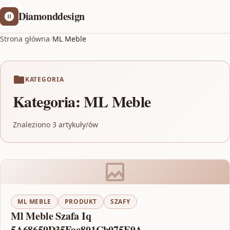
Diamonddesign
Strona główna
/
ML Meble
KATEGORIA
Kategoria:
ML Meble
Znaleziono 3 artykuły/ów
ML MEBLE
PRODUKT
SZAFY
Ml Meble Szafa Iq
5A68659D35Faa801Cb075E9A