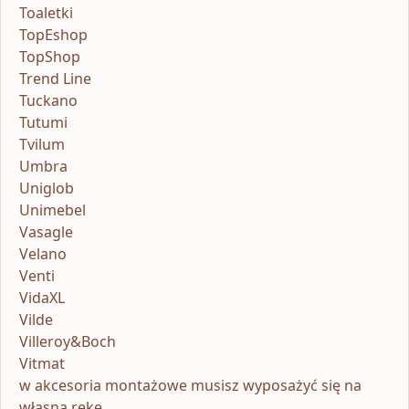
Toaletki
TopEshop
TopShop
Trend Line
Tuckano
Tutumi
Tvilum
Umbra
Uniglob
Unimebel
Vasagle
Velano
Venti
VidaXL
Vilde
Villeroy&Boch
Vitmat
w akcesoria montażowe musisz wyposażyć się na
własną rękę