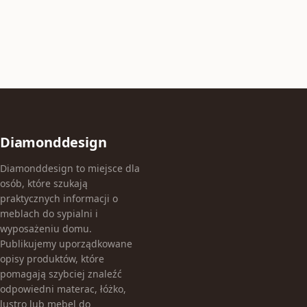
Diamonddesign
Diamonddesign to miejsce dla
osób, które szukają
praktycznych informacji o
meblach do sypialni i
wyposażeniu domu.
Publikujemy uporządkowane
opisy produktów, które
pomagają szybciej znaleźć
odpowiedni materac, łóżko,
lustro lub mebel do