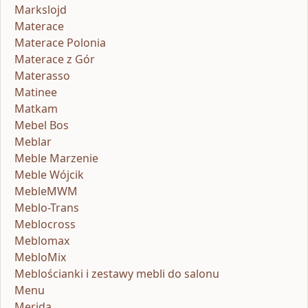
Markslojd
Materace
Materace Polonia
Materace z Gór
Materasso
Matinee
Matkam
Mebel Bos
Meblar
Meble Marzenie
Meble Wójcik
MebleMWM
Meblo-Trans
Meblocross
Meblomax
MebloMix
Meblościanki i zestawy mebli do salonu
Menu
Merida