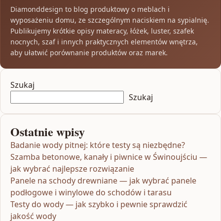
Diamonddesign to blog produktowy o meblach i
wyposażeniu domu, ze szczególnym naciskiem na sypialnię.
Publikujemy krótkie opisy materacy, łóżek, luster, szafek
nocnych, szaf i innych praktycznych elementów wnętrza,
aby ułatwić porównanie produktów oraz marek.
Szukaj
Szukaj
Ostatnie wpisy
Badanie wody pitnej: które testy są niezbędne?
Szamba betonowe, kanały i piwnice w Świnoujściu —
jak wybrać najlepsze rozwiązanie
Panele na schody drewniane — jak wybrać panele
podłogowe i winylowe do schodów i tarasu
Testy do wody — jak szybko i pewnie sprawdzić
jakość wody