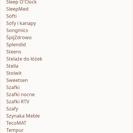
Sleep O'Clock
SleepMed
Softi
Sofy i kanapy
Songmics
ŚpijZdrowo
Splendid
Steens
Stelaże do łóżek
Stella
Stolwit
Sweetsen
Szafki
Szafki nocne
Szafki RTV
Szafy
Szynaka Meble
TecoMAT
Tempur