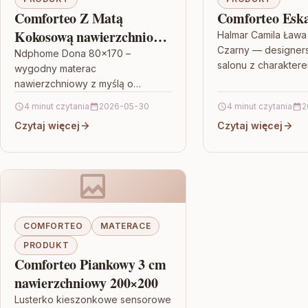
Comforteo Z Matą
Comforteo Esk
Kokosową nawierzchniowy
Halmar Camila Ława
Czarny — designersk
80×200
Ndphome Dona 80×170 –
salonu z charaktere
wygodny materac
szukasz mebla, któr
nawierzchniowy z myślą o
wypełni przestrzeń,
alergikach Jeśli szukasz
4 minut czytania
2026-05-30
4 minut czytania
2
doda…
rozwiązania, które poprawi
Czytaj więcej
Czytaj więcej
komfort snu bez konieczności
wymiany całego łóżka,
Ndphome…
COMFORTEO
MATERACE
PRODUKT
Comforteo Piankowy 3 cm
nawierzchniowy 200×200
Lusterko kieszonkowe sensorowe