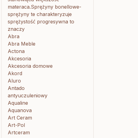
materaca.Sprężyny bonellowe-
sprężyny te charakteryzuje
sprężystość progresywna to
znaczy
Abra
Abra Meble
Actona
Akcesoria
Akcesoria domowe
Akord
Aluro
Antado
antyuczuleniowy
Aqualine
Aquanova
Art Ceram
Art-Pol
Artceram