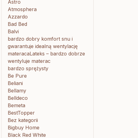
Astro
Atmosphera
Azzardo
Bad Bed
Balvi
bardzo dobry komfort snu i
gwarantuje idealną wentylację
materacaLateks – bardzo dobrze
wentyluje materac
bardzo sprężysty
Be Pure
Beliani
Bellamy
Belldeco
Bemeta
BestTopper
Bez kategorii
Bigbuy Home
Black Red White