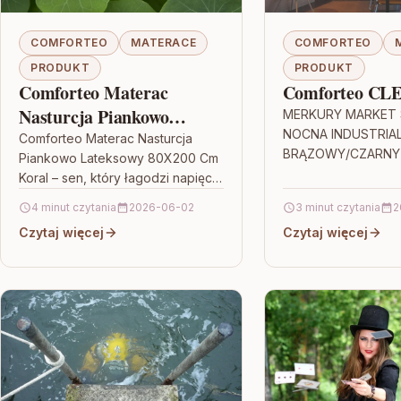
COMFORTEO
MATERACE
COMFORTEO
PRODUKT
PRODUKT
Comforteo Materac
Comforteo CL
Nasturcja Piankowo
MERKURY MARKET 
NOCNA INDUSTRIAL
Lateksowy 80X200 Cm
Comforteo Materac Nasturcja
BRĄZOWY/CZARNY –
Piankowo Lateksowy 80X200 Cm
Koral
rustykalny w nowo
Koral – sen, który łagodzi napięcia
wydaniu Jeśli szuka
Jeśli budzisz się z uczuciem
4 minut czytania
2026-06-02
3 minut czytania
2
który łączy charakt
sztywności pleców albo masz
Czytaj więcej
funkcjonalnością,
Czytaj więcej
wrażenie, że…
MARKET…