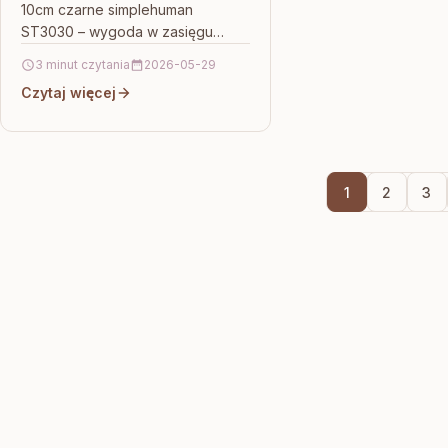
10cm czarne simplehuman
ST3030 – wygoda w zasięgu
torebki Małe lusterko do
3 minut czytania
2026-05-29
poprawek makijażu często bywa
Czytaj więcej
niewygodne: albo jest za małe,…
1
2
3