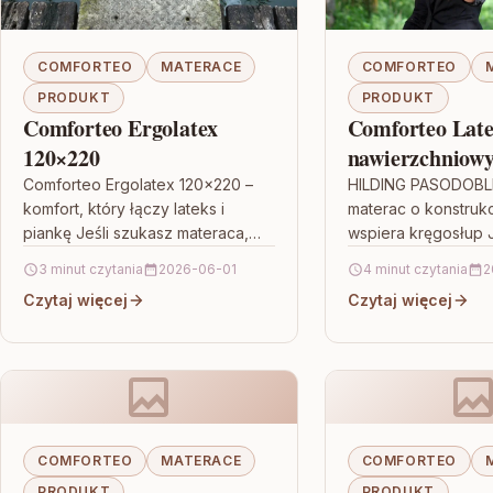
COMFORTEO
MATERACE
COMFORTEO
PRODUKT
PRODUKT
Comforteo Ergolatex
Comforteo Late
120×220
nawierzchniow
Comforteo Ergolatex 120×220 –
HILDING PASODOBL
komfort, który łączy lateks i
materac o konstrukcj
piankę Jeśli szukasz materaca,
wspiera kręgosłup J
który zapewnia przyjemne
wygodnego, a jedn
3 minut czytania
2026-06-01
4 minut czytania
2
podparcie i jednocześnie dba o
stabilnego podparc
Czytaj więcej
Czytaj więcej
higienę snu, warto…
PASODOBLE 80×220
trafionym wyborem
COMFORTEO
MATERACE
COMFORTEO
PRODUKT
PRODUKT