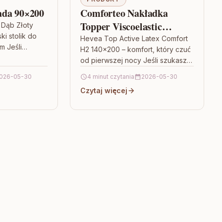
ada 90×200
Comforteo Nakładka
Topper Viscoelastic
 Dąb Złoty
i stolik do
90×190 wys. 6 cm
Hevea Top Active Latex Comfort
m Jeśli
H2 140×200 – komfort, który czuć
y nie tylko
od pierwszej nocy Jeśli szukasz
 ale też
materaca, który łączy
026-05-30
4 minut czytania
2026-05-30
sprężystość, wygodę i
Czytaj więcej
równowagę między…