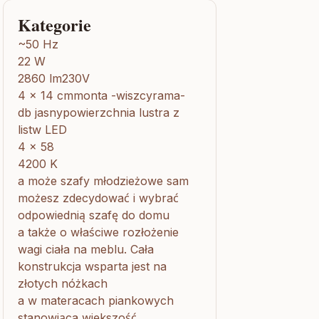
Kategorie
~50 Hz
22 W
2860 lm230V
4 x 14 cmmonta -wiszcyrama-
db jasnypowierzchnia lustra z
listw LED
4 x 58
4200 K
a może szafy młodzieżowe sam
możesz zdecydować i wybrać
odpowiednią szafę do domu
a także o właściwe rozłożenie
wagi ciała na meblu. Cała
konstrukcja wsparta jest na
złotych nóżkach
a w materacach piankowych
stanowiąca większość