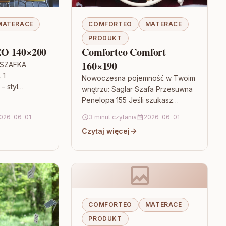
MATERACE
COMFORTEO
MATERACE
PRODUKT
EO 140×200
Comforteo Comfort
160×190
SZAFKA
 1
Nowoczesna pojemność w Twoim
 styl
wnętrzu: Saglar Szafa Przesuwna
czesnym
Penelopa 155 Jeśli szukasz
sz mebla,
mebla, który łączy wygodę
026-06-01
3 minut czytania
2026-06-01
er z codzienną
codziennego użytkowania z
 MERKURY
Czytaj więcej
estetyką dopasowaną do
współczesnych aranżacji,…
COMFORTEO
MATERACE
PRODUKT