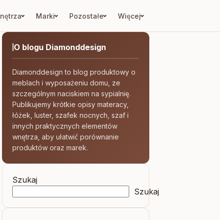
nętrza
Marki
Pozostałe
Więcej
O blogu Diamonddesign
Diamonddesign to blog produktowy o
meblach i wyposażeniu domu, ze
szczególnym naciskiem na sypialnię.
Publikujemy krótkie opisy materacy,
łóżek, luster, szafek nocnych, szaf i
innych praktycznych elementów
wnętrza, aby ułatwić porównanie
produktów oraz marek.
Szukaj
Szukaj