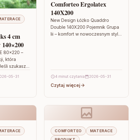
Comforteo Ergolatex
140X200
MATERACE
New Design Łóżko Quaddro
Double 140X200 Pojemnik Grupa
Iii – komfort w nowoczesnym stylu
ks 4 cm
Jeśli szukasz mebla, który łączy
y 140×200
wygodę z funkcjonalnością, New
E 80×220 –
Design…
i, która
eśli szukasz
ocześnie
026-05-31
4 minut czytania
2026-05-31
ia, HILDING
Czytaj więcej
 może być
.…
MATERACE
COMFORTEO
MATERACE
PRODUKT