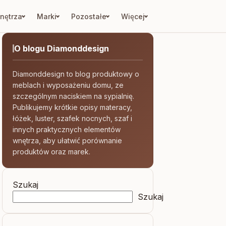
nętrza
Marki
Pozostałe
Więcej
O blogu Diamonddesign
Diamonddesign to blog produktowy o
meblach i wyposażeniu domu, ze
szczególnym naciskiem na sypialnię.
Publikujemy krótkie opisy materacy,
łóżek, luster, szafek nocnych, szaf i
innych praktycznych elementów
wnętrza, aby ułatwić porównanie
produktów oraz marek.
Szukaj
Szukaj