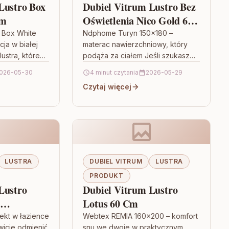
Lustro Box
Dubiel Vitrum Lustro Bez
Cm
Oświetlenia Nico Gold 60
84844938
o Box White
Ndphome Turyn 150×180 –
ja w białej
materac nawierzchniowy, który
lustra, które
podąża za ciałem Jeśli szukasz
tło, ale też
sposobu na poprawę komfortu
026-05-30
4 minut czytania
2026-05-29
kę…
snu bez wymiany całego łóżka,
Czytaj więcej
Ndphome Turyn 150×180…
LUSTRA
DUBIEL VITRUM
LUSTRA
PRODUKT
Lustro
Dubiel Vitrum Lustro
Lotus 60 Cm
zy Srebro
fekt w łazience
Webtex REMIA 160×200 – komfort
owicie odmienić
snu we dwoje w praktycznym