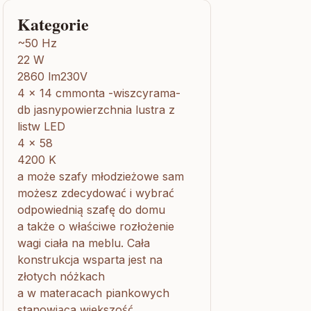
Kategorie
~50 Hz
22 W
2860 lm230V
4 x 14 cmmonta -wiszcyrama-
db jasnypowierzchnia lustra z
listw LED
4 x 58
4200 K
a może szafy młodzieżowe sam
możesz zdecydować i wybrać
odpowiednią szafę do domu
a także o właściwe rozłożenie
wagi ciała na meblu. Cała
konstrukcja wsparta jest na
złotych nóżkach
a w materacach piankowych
stanowiąca większość