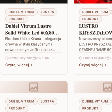
DUBIEL VITRUM
LUSTRA
DUBIEL VITRUM
PRODUKT
PRODUKT
Dubiel Vitrum Lustro
LUSTRO
Solid White Led 60X80
KRYSZTAŁO
Cm
CZARNEJ RA
Ekodom Łóżko Kiruna – elegancja
Nowoczesny akcent
drewna w stylu klasycznym i
LUSTRO KRYSZTA
60X130CM N
nowoczesnym Jeśli szukasz
CZARNEJ RAMIE 6
mebla, który nie przytłacza
NOWOŚĆ Gdy chces
3 minut czytania
2026-06-02
4 minut czytania
2
wnętrza, a jednocześnie dodaje
mieszkanie bez wie
Czytaj więcej
Czytaj więcej
mu charakteru, Ekodom…
remontu, liczy się 
KRYSZTAŁOWE W…
DUBIEL VITRUM
LUSTRA
DUBIEL VITRUM
PRODUKT
PRODUKT