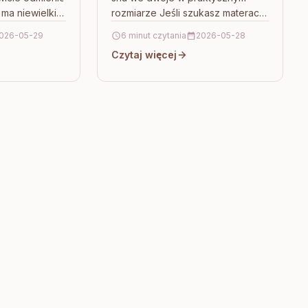
083
 ma niewielki
rozmiarze Jeśli szukasz materaca
um Lustro
małżeńskiego, który zajmuje
026-05-29
6 minut czytania
2026-05-28
ietlenia Flizy
rozsądną przestrzeń, a
Czytaj więcej
jednocześnie daje realne
wsparcie…