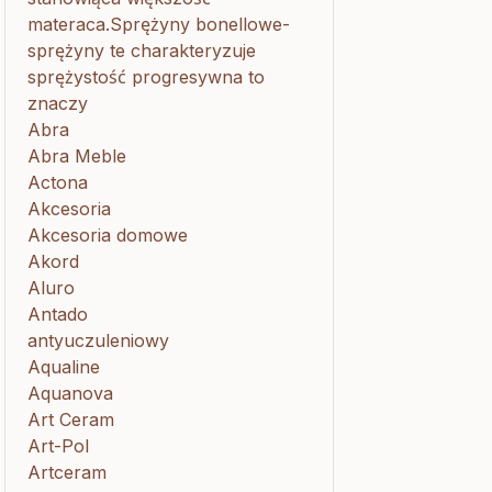
materaca.Sprężyny bonellowe-
sprężyny te charakteryzuje
sprężystość progresywna to
znaczy
Abra
Abra Meble
Actona
Akcesoria
Akcesoria domowe
Akord
Aluro
Antado
antyuczuleniowy
Aqualine
Aquanova
Art Ceram
Art-Pol
Artceram