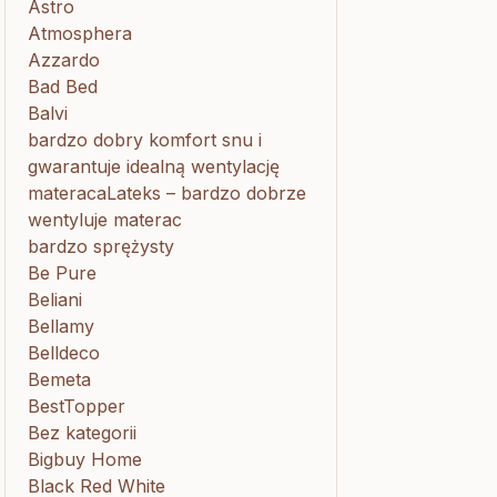
Astro
Atmosphera
Azzardo
Bad Bed
Balvi
bardzo dobry komfort snu i
gwarantuje idealną wentylację
materacaLateks – bardzo dobrze
wentyluje materac
bardzo sprężysty
Be Pure
Beliani
Bellamy
Belldeco
Bemeta
BestTopper
Bez kategorii
Bigbuy Home
Black Red White