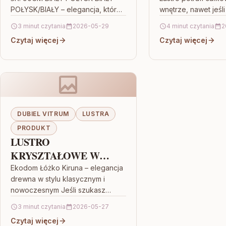
15 X Cm 41635
POŁYSK/BIAŁY – elegancja, która
wnętrze, nawet jeśli
optycznie powiększa wnętrze
rozmiar. Dubiel Vitr
3 minut czytania
2026-05-29
4 minut czytania
2
Jeśli szukasz dodatku, który
Łazienkowe Bez Ośw
Czytaj więcej
Czytaj więcej
jednocześnie wygląda
Srebro…
efektownie i…
DUBIEL VITRUM
LUSTRA
PRODUKT
LUSTRO
KRYSZTAŁOWE W
BIAŁEJ RAMIE
Ekodom Łóżko Kiruna – elegancja
drewna w stylu klasycznym i
60X130CM NOWOŚĆ
nowoczesnym Jeśli szukasz
mebla, który nie przytłacza
3 minut czytania
2026-05-27
wnętrza, a jednocześnie dodaje
Czytaj więcej
mu charakteru, Ekodom…