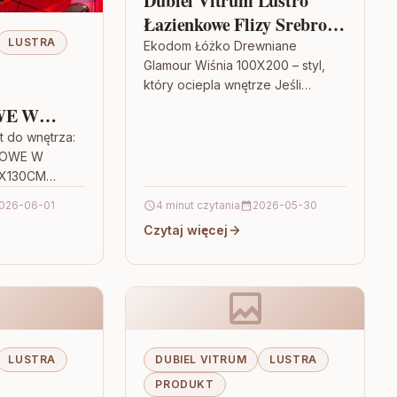
Dubiel Vitrum Lustro
Łazienkowe Flizy Srebro
30 Cm
LUSTRA
Ekodom Łóżko Drewniane
Glamour Wiśnia 100X200 – styl,
który ociepla wnętrze Jeśli
szukasz mebla, który nada
WE W
sypialni charakteru i jednocześnie
MIE
 do wnętrza:
będzie praktyczny na co…
ŁOWE W
OWOŚĆ
0X130CM
z odświeżyć
026-06-01
4 minut czytania
2026-05-30
lkiego
Czytaj więcej
detal. LUSTRO
LUSTRA
DUBIEL VITRUM
LUSTRA
PRODUKT