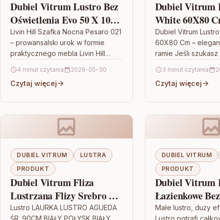
Dubiel Vitrum Lustro Bez
Dubiel Vitrum 
Oświetlenia Evo 50 X 100
White 60X80 
84844930
Livin Hill Szafka Nocna Pesaro 021
Dubiel Vitrum Lustr
– prowansalski urok w formie
60X80 Cm – eleganc
praktycznego mebla Livin Hill
ramie Jeśli szukasz 
Szafka Nocna Pesaro 021 to
nie tylko odbija świa
4 minut czytania
2026-05-30
3 minut czytania
2
mebel, który łączy
porządkuje estety
Czytaj więcej
Czytaj więcej
funkcjonalność…
DUBIEL VITRUM
LUSTRA
DUBIEL VITRUM
PRODUKT
PRODUKT
Dubiel Vitrum Fliza
Dubiel Vitrum 
Lustrzana Flizy Srebro 20
Łazienkowe Bez
Cm
Oświetlenia Fli
Lustro LAURKA LUSTRO AGUEDA
Małe lustro, duży e
ŚR. 90CM BIAŁY POŁYSK BIAŁY
Lustro potrafi całk