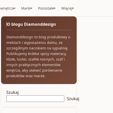
 wnętrza
Marki
Pozostałe
Więcej
O blogu Diamonddesign
Diamonddesign to blog produktowy o
meblach i wyposażeniu domu, ze
szczególnym naciskiem na sypialnię.
Publikujemy krótkie opisy materacy,
łóżek, luster, szafek nocnych, szaf i
innych praktycznych elementów
wnętrza, aby ułatwić porównanie
produktów oraz marek.
Szukaj
Szukaj