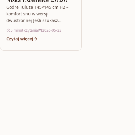
Godre Tuluza 145×145 cm H2 –
komfort snu w wersji
dwustronnej Jeśli szukasz
materaca, który pozwala
5 minut czytania
2026-05-23
wygodnie zmieniać stronę i
Czytaj więcej
dopasować odczucie twardości
do…