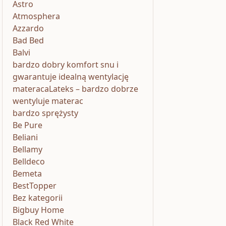
Astro
Atmosphera
Azzardo
Bad Bed
Balvi
bardzo dobry komfort snu i
gwarantuje idealną wentylację
materacaLateks – bardzo dobrze
wentyluje materac
bardzo sprężysty
Be Pure
Beliani
Bellamy
Belldeco
Bemeta
BestTopper
Bez kategorii
Bigbuy Home
Black Red White