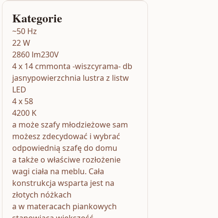
Kategorie
~50 Hz
22 W
2860 lm230V
4 x 14 cmmonta -wiszcyrama- db
jasnypowierzchnia lustra z listw
LED
4 x 58
4200 K
a może szafy młodzieżowe sam
możesz zdecydować i wybrać
odpowiednią szafę do domu
a także o właściwe rozłożenie
wagi ciała na meblu. Cała
konstrukcja wsparta jest na
złotych nóżkach
a w materacach piankowych