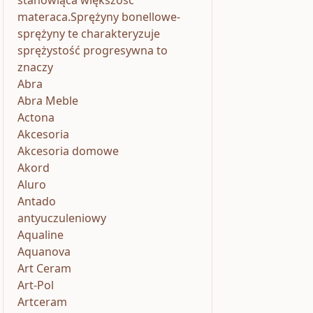
stanowiąca większość
materaca.Sprężyny bonellowe-
sprężyny te charakteryzuje
sprężystość progresywna to
znaczy
Abra
Abra Meble
Actona
Akcesoria
Akcesoria domowe
Akord
Aluro
Antado
antyuczuleniowy
Aqualine
Aquanova
Art Ceram
Art-Pol
Artceram