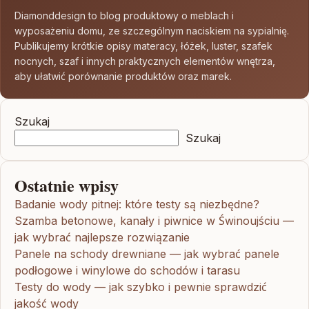
Diamonddesign to blog produktowy o meblach i
wyposażeniu domu, ze szczególnym naciskiem na sypialnię.
Publikujemy krótkie opisy materacy, łóżek, luster, szafek
nocnych, szaf i innych praktycznych elementów wnętrza,
aby ułatwić porównanie produktów oraz marek.
Szukaj
Szukaj
Ostatnie wpisy
Badanie wody pitnej: które testy są niezbędne?
Szamba betonowe, kanały i piwnice w Świnoujściu —
jak wybrać najlepsze rozwiązanie
Panele na schody drewniane — jak wybrać panele
podłogowe i winylowe do schodów i tarasu
Testy do wody — jak szybko i pewnie sprawdzić
jakość wody