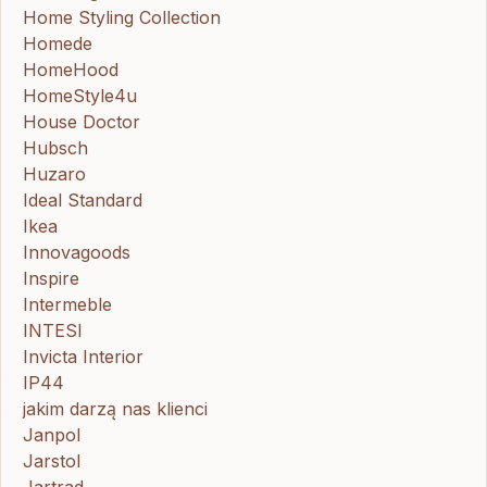
Home Styling Collection
Homede
HomeHood
HomeStyle4u
House Doctor
Hubsch
Huzaro
Ideal Standard
Ikea
Innovagoods
Inspire
Intermeble
INTESI
Invicta Interior
IP44
jakim darzą nas klienci
Janpol
Jarstol
Jartrad