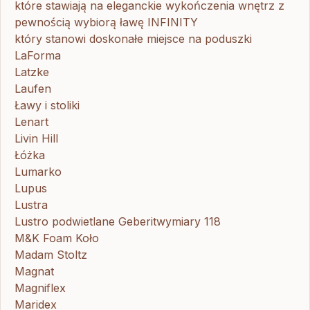
które stawiają na eleganckie wykończenia wnętrz z
pewnością wybiorą ławę INFINITY
który stanowi doskonałe miejsce na poduszki
LaForma
Latzke
Laufen
Ławy i stoliki
Lenart
Livin Hill
Łóżka
Lumarko
Lupus
Lustra
Lustro podwietlane Geberitwymiary 118
M&K Foam Koło
Madam Stoltz
Magnat
Magniflex
Maridex