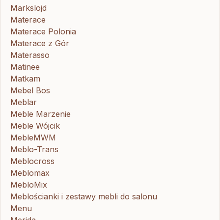
Markslojd
Materace
Materace Polonia
Materace z Gór
Materasso
Matinee
Matkam
Mebel Bos
Meblar
Meble Marzenie
Meble Wójcik
MebleMWM
Meblo-Trans
Meblocross
Meblomax
MebloMix
Meblościanki i zestawy mebli do salonu
Menu
Merida