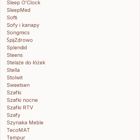
Sleep O'Clock
SleepMed
Softi
Sofy i kanapy
Songmics
ŚpijZdrowo
Splendid
Steens
Stelaże do łóżek
Stella
Stolwit
Sweetsen
Szafki
Szafki nocne
Szafki RTV
Szafy
Szynaka Meble
TecoMAT
Tempur