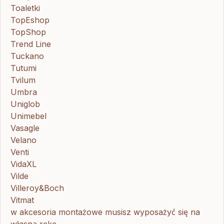
Toaletki
TopEshop
TopShop
Trend Line
Tuckano
Tutumi
Tvilum
Umbra
Uniglob
Unimebel
Vasagle
Velano
Venti
VidaXL
Vilde
Villeroy&Boch
Vitmat
w akcesoria montażowe musisz wyposażyć się na
własną rękę