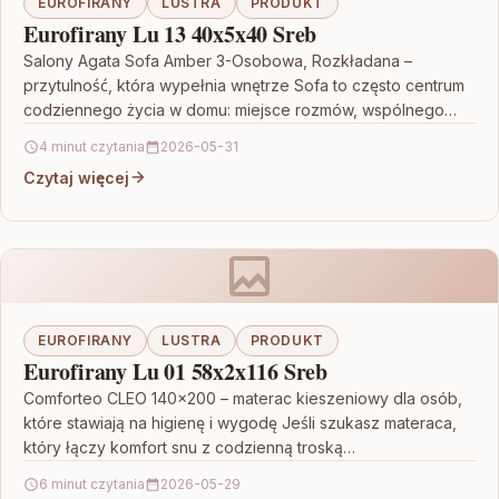
EUROFIRANY
LUSTRA
PRODUKT
Eurofirany Lu 13 40x5x40 Sreb
Salony Agata Sofa Amber 3-Osobowa, Rozkładana –
przytulność, która wypełnia wnętrze Sofa to często centrum
codziennego życia w domu: miejsce rozmów, wspólnego
oglądania filmów…
4 minut czytania
2026-05-31
Czytaj więcej
EUROFIRANY
LUSTRA
PRODUKT
Eurofirany Lu 01 58x2x116 Sreb
Comforteo CLEO 140×200 – materac kieszeniowy dla osób,
które stawiają na higienę i wygodę Jeśli szukasz materaca,
który łączy komfort snu z codzienną troską…
6 minut czytania
2026-05-29