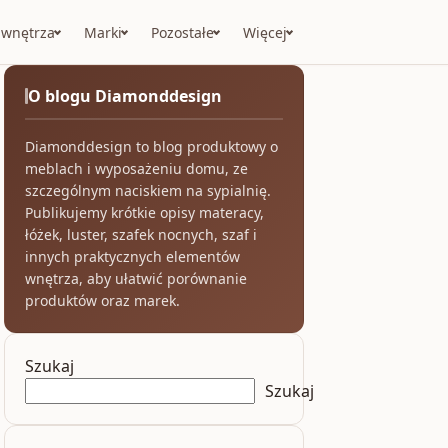
 wnętrza
Marki
Pozostałe
Więcej
O blogu Diamonddesign
Diamonddesign to blog produktowy o
meblach i wyposażeniu domu, ze
szczególnym naciskiem na sypialnię.
Publikujemy krótkie opisy materacy,
łóżek, luster, szafek nocnych, szaf i
innych praktycznych elementów
wnętrza, aby ułatwić porównanie
produktów oraz marek.
Szukaj
Szukaj