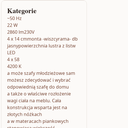
Kategorie
~50 Hz
22 W
2860 lm230V
4 x 14 cmmonta -wiszcyrama- db
jasnypowierzchnia lustra z listw
LED
4 x 58
4200 K
a może szafy młodzieżowe sam
możesz zdecydować i wybrać
odpowiednią szafę do domu
a także o właściwe rozłożenie
wagi ciała na meblu. Cała
konstrukcja wsparta jest na
złotych nóżkach
a w materacach piankowych