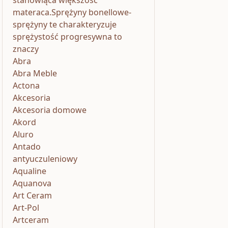
stanowiąca większość
materaca.Sprężyny bonellowe-
sprężyny te charakteryzuje
sprężystość progresywna to
znaczy
Abra
Abra Meble
Actona
Akcesoria
Akcesoria domowe
Akord
Aluro
Antado
antyuczuleniowy
Aqualine
Aquanova
Art Ceram
Art-Pol
Artceram