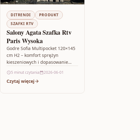
DITRENDI
PRODUKT
SZAFKI RTV
Salony Agata Szafka Rtv
Paris Wysoka
Godre Sofia Multipocket 120×145
cm H2 – komfort sprężyn
kieszeniowych i dopasowanie
pianką Jeśli szukasz materaca,
5 minut czytania
2026-06-01
który łączy ciche podparcie z
Czytaj więcej
warstwami dbającymi o…