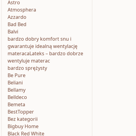
Astro
Atmosphera
Azzardo
Bad Bed
Balvi
bardzo dobry komfort snu i
gwarantuje idealną wentylację
materacaLateks – bardzo dobrze
wentyluje materac
bardzo sprężysty
Be Pure
Beliani
Bellamy
Belldeco
Bemeta
BestTopper
Bez kategorii
Bigbuy Home
Black Red White