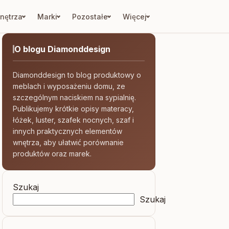
nętrza
Marki
Pozostałe
Więcej
O blogu Diamonddesign
Diamonddesign to blog produktowy o
meblach i wyposażeniu domu, ze
szczególnym naciskiem na sypialnię.
Publikujemy krótkie opisy materacy,
łóżek, luster, szafek nocnych, szaf i
innych praktycznych elementów
wnętrza, aby ułatwić porównanie
produktów oraz marek.
Szukaj
Szukaj