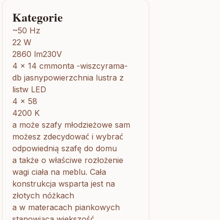
Kategorie
~50 Hz
22 W
2860 lm230V
4 x 14 cmmonta -wiszcyrama-
db jasnypowierzchnia lustra z
listw LED
4 x 58
4200 K
a może szafy młodzieżowe sam
możesz zdecydować i wybrać
odpowiednią szafę do domu
a także o właściwe rozłożenie
wagi ciała na meblu. Cała
konstrukcja wsparta jest na
złotych nóżkach
a w materacach piankowych
stanowiąca większość