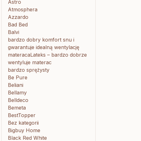
Astro
Atmosphera
Azzardo
Bad Bed
Balvi
bardzo dobry komfort snu i
gwarantuje idealną wentylację
materacaLateks – bardzo dobrze
wentyluje materac
bardzo sprężysty
Be Pure
Beliani
Bellamy
Belldeco
Bemeta
BestTopper
Bez kategorii
Bigbuy Home
Black Red White