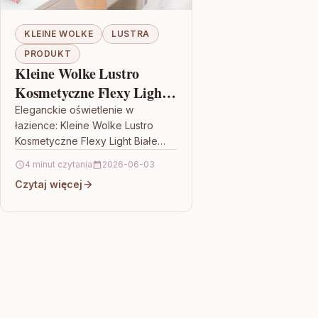
KLEINE WOLKE
LUSTRA
PRODUKT
Kleine Wolke Lustro
Kosmetyczne Flexy Light
Białe KW-5819114886
Eleganckie oświetlenie w
łazience: Kleine Wolke Lustro
Kosmetyczne Flexy Light Białe
KW-5819114886 Lustro
4 minut czytania
2026-06-03
kosmetyczne potrafi całkowicie
Czytaj więcej
odmienić codzienną rutynę
pielęgnacyjną. Kleine Wolke
Lustro Kosmetyczne…