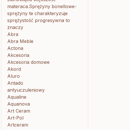
materaca.Sprężyny bonellowe-
sprężyny te charakteryzuje
sprężystość progresywna to
znaczy
Abra
Abra Meble
Actona
Akcesoria
Akcesoria domowe
Akord
Aluro
Antado
antyuczuleniowy
Aqualine
Aquanova
Art Ceram
Art-Pol
Artceram