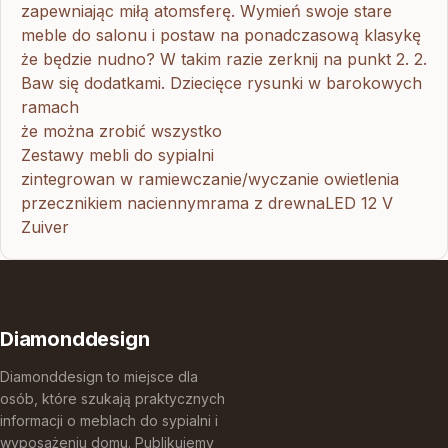
zapewniając miłą atomsferę. Wymień swoje stare
meble do salonu i postaw na ponadczasową klasykę
że będzie nudno? W takim razie zerknij na punkt 2. 2.
Baw się dodatkami. Dziecięce rysunki w barokowych
ramach
że można zrobić wszystko
Zestawy mebli do sypialni
zintegrowan w ramiewczanie/wyczanie owietlenia
przecznikiem naciennymrama z drewnaLED 12 V
Zuiver
Diamonddesign
Diamonddesign to miejsce dla
osób, które szukają praktycznych
informacji o meblach do sypialni i
wyposażeniu domu. Publikujemy