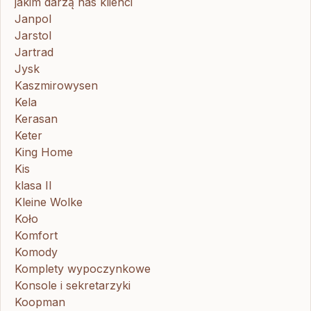
jakim darzą nas klienci
Janpol
Jarstol
Jartrad
Jysk
Kaszmirowysen
Kela
Kerasan
Keter
King Home
Kis
klasa II
Kleine Wolke
Koło
Komfort
Komody
Komplety wypoczynkowe
Konsole i sekretarzyki
Koopman