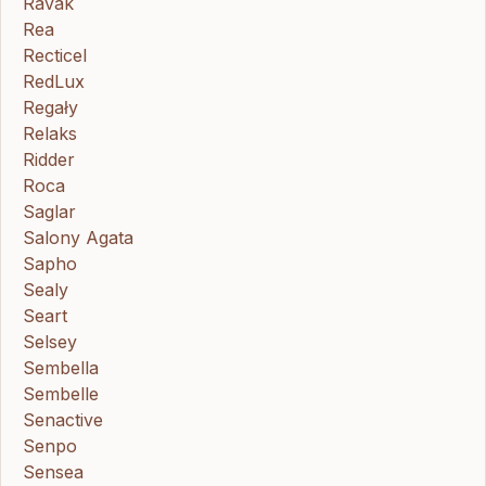
Ravak
Rea
Recticel
RedLux
Regały
Relaks
Ridder
Roca
Saglar
Salony Agata
Sapho
Sealy
Seart
Selsey
Sembella
Sembelle
Senactive
Senpo
Sensea