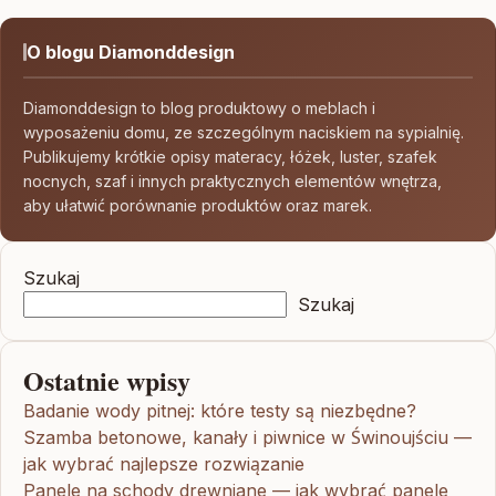
O blogu Diamonddesign
Diamonddesign to blog produktowy o meblach i
wyposażeniu domu, ze szczególnym naciskiem na sypialnię.
Publikujemy krótkie opisy materacy, łóżek, luster, szafek
nocnych, szaf i innych praktycznych elementów wnętrza,
aby ułatwić porównanie produktów oraz marek.
Szukaj
Szukaj
Ostatnie wpisy
Badanie wody pitnej: które testy są niezbędne?
Szamba betonowe, kanały i piwnice w Świnoujściu —
jak wybrać najlepsze rozwiązanie
Panele na schody drewniane — jak wybrać panele