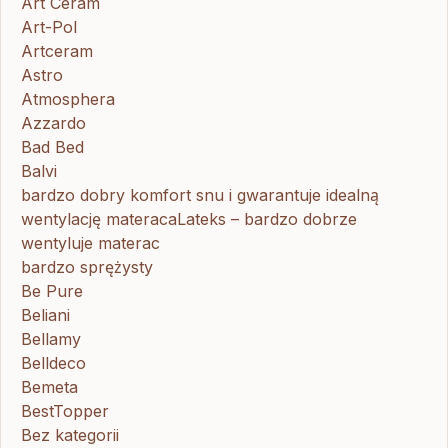
Art Ceram
Art-Pol
Artceram
Astro
Atmosphera
Azzardo
Bad Bed
Balvi
bardzo dobry komfort snu i gwarantuje idealną
wentylację materacaLateks – bardzo dobrze
wentyluje materac
bardzo sprężysty
Be Pure
Beliani
Bellamy
Belldeco
Bemeta
BestTopper
Bez kategorii