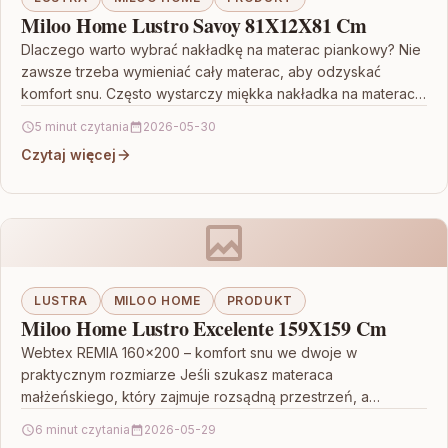
Miloo Home Lustro Savoy 81X12X81 Cm
Dlaczego warto wybrać nakładkę na materac piankowy? Nie
zawsze trzeba wymieniać cały materac, aby odzyskać
komfort snu. Często wystarczy miękka nakładka na materac,
która…
5 minut czytania
2026-05-30
Czytaj więcej
LUSTRA
MILOO HOME
PRODUKT
Miloo Home Lustro Excelente 159X159 Cm
Webtex REMIA 160×200 – komfort snu we dwoje w
praktycznym rozmiarze Jeśli szukasz materaca
małżeńskiego, który zajmuje rozsądną przestrzeń, a
jednocześnie daje realne wsparcie…
6 minut czytania
2026-05-29