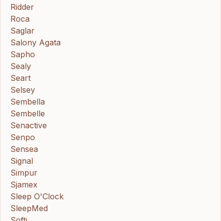
Ridder
Roca
Saglar
Salony Agata
Sapho
Sealy
Seart
Selsey
Sembella
Sembelle
Senactive
Senpo
Sensea
Signal
Simpur
Sjamex
Sleep O'Clock
SleepMed
Softi