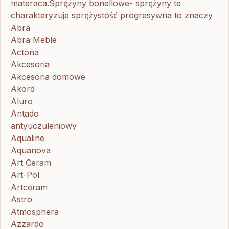
materaca.Sprężyny bonellowe- sprężyny te
charakteryzuje sprężystość progresywna to znaczy
Abra
Abra Meble
Actona
Akcesoria
Akcesoria domowe
Akord
Aluro
Antado
antyuczuleniowy
Aqualine
Aquanova
Art Ceram
Art-Pol
Artceram
Astro
Atmosphera
Azzardo