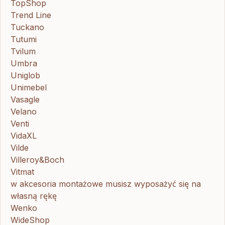
TopShop
Trend Line
Tuckano
Tutumi
Tvilum
Umbra
Uniglob
Unimebel
Vasagle
Velano
Venti
VidaXL
Vilde
Villeroy&Boch
Vitmat
w akcesoria montażowe musisz wyposażyć się na
własną rękę
Wenko
WideShop