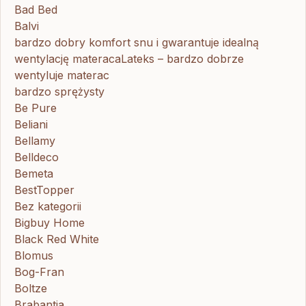
Bad Bed
Balvi
bardzo dobry komfort snu i gwarantuje idealną
wentylację materacaLateks – bardzo dobrze
wentyluje materac
bardzo sprężysty
Be Pure
Beliani
Bellamy
Belldeco
Bemeta
BestTopper
Bez kategorii
Bigbuy Home
Black Red White
Blomus
Bog-Fran
Boltze
Brabantia