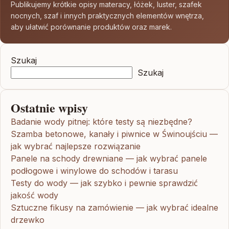
Publikujemy krótkie opisy materacy, łóżek, luster, szafek
nocnych, szaf i innych praktycznych elementów wnętrza,
aby ułatwić porównanie produktów oraz marek.
Szukaj
Szukaj
Ostatnie wpisy
Badanie wody pitnej: które testy są niezbędne?
Szamba betonowe, kanały i piwnice w Świnoujściu —
jak wybrać najlepsze rozwiązanie
Panele na schody drewniane — jak wybrać panele
podłogowe i winylowe do schodów i tarasu
Testy do wody — jak szybko i pewnie sprawdzić
jakość wody
Sztuczne fikusy na zamówienie — jak wybrać idealne
drzewko