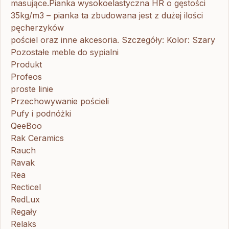
masujące.Pianka wysokoelastyczna HR o gęstości
35kg/m3 – pianka ta zbudowana jest z dużej ilości
pęcherzyków
pościel oraz inne akcesoria. Szczegóły: Kolor: Szary
Pozostałe meble do sypialni
Produkt
Profeos
proste linie
Przechowywanie pościeli
Pufy i podnóżki
QeeBoo
Rak Ceramics
Rauch
Ravak
Rea
Recticel
RedLux
Regały
Relaks