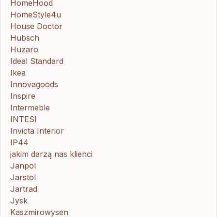
HomeHood
HomeStyle4u
House Doctor
Hubsch
Huzaro
Ideal Standard
Ikea
Innovagoods
Inspire
Intermeble
INTESI
Invicta Interior
IP44
jakim darzą nas klienci
Janpol
Jarstol
Jartrad
Jysk
Kaszmirowysen