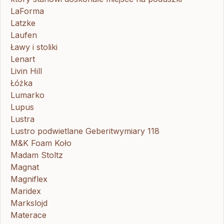
LaForma
Latzke
Laufen
Ławy i stoliki
Lenart
Livin Hill
Łóżka
Lumarko
Lupus
Lustra
Lustro podwietlane Geberitwymiary 118
M&K Foam Koło
Madam Stoltz
Magnat
Magniflex
Maridex
Markslojd
Materace