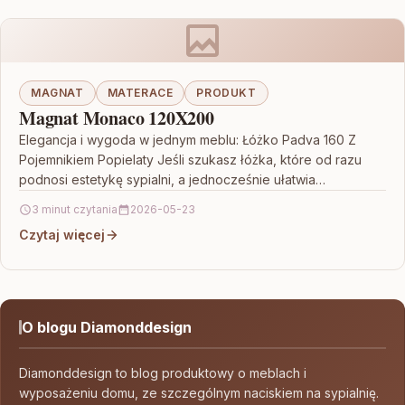
MAGNAT
MATERACE
PRODUKT
Magnat Monaco 120X200
Elegancja i wygoda w jednym meblu: Łóżko Padva 160 Z
Pojemnikiem Popielaty Jeśli szukasz łóżka, które od razu
podnosi estetykę sypialni, a jednocześnie ułatwia…
3 minut czytania
2026-05-23
Czytaj więcej
O blogu Diamonddesign
Diamonddesign to blog produktowy o meblach i
wyposażeniu domu, ze szczególnym naciskiem na sypialnię.