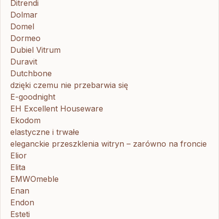
Ditrendi
Dolmar
Domel
Dormeo
Dubiel Vitrum
Duravit
Dutchbone
dzięki czemu nie przebarwia się
E-goodnight
EH Excellent Houseware
Ekodom
elastyczne i trwałe
eleganckie przeszklenia witryn – zarówno na froncie
Elior
Elita
EMWOmeble
Enan
Endon
Esteti