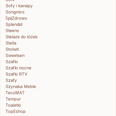
Sofy i kanapy
Songmics
ŚpijZdrowo
Splendid
Steens
Stelaże do łóżek
Stella
Stolwit
Sweetsen
Szafki
Szafki nocne
Szafki RTV
Szafy
Szynaka Meble
TecoMAT
Tempur
Toaletki
TopEshop