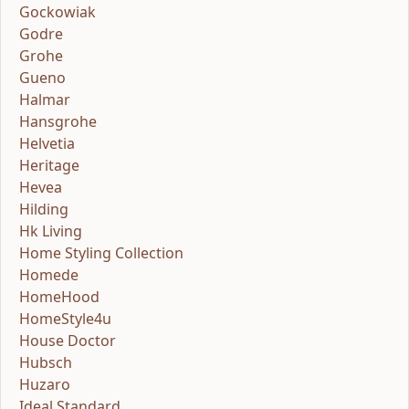
Gockowiak
Godre
Grohe
Gueno
Halmar
Hansgrohe
Helvetia
Heritage
Hevea
Hilding
Hk Living
Home Styling Collection
Homede
HomeHood
HomeStyle4u
House Doctor
Hubsch
Huzaro
Ideal Standard