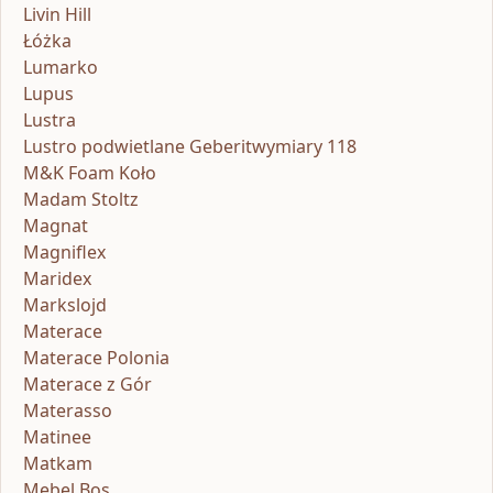
Livin Hill
Łóżka
Lumarko
Lupus
Lustra
Lustro podwietlane Geberitwymiary 118
M&K Foam Koło
Madam Stoltz
Magnat
Magniflex
Maridex
Markslojd
Materace
Materace Polonia
Materace z Gór
Materasso
Matinee
Matkam
Mebel Bos