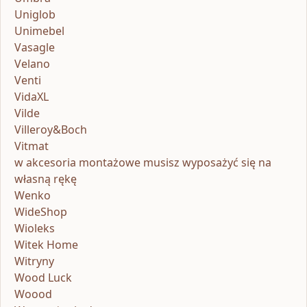
Uniglob
Unimebel
Vasagle
Velano
Venti
VidaXL
Vilde
Villeroy&Boch
Vitmat
w akcesoria montażowe musisz wyposażyć się na
własną rękę
Wenko
WideShop
Wioleks
Witek Home
Witryny
Wood Luck
Woood