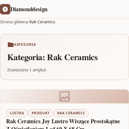
Diamonddesign
Strona główna
/
Rak Ceramics
KATEGORIA
Kategoria:
Rak Ceramics
Znaleziono 1 artykuł
LUSTRA
PRODUKT
RAK CERAMICS
Rak Ceramics Joy Lustro Wiszące Prostokątne
Z Oświetleniem Led 60 X 68 Cm