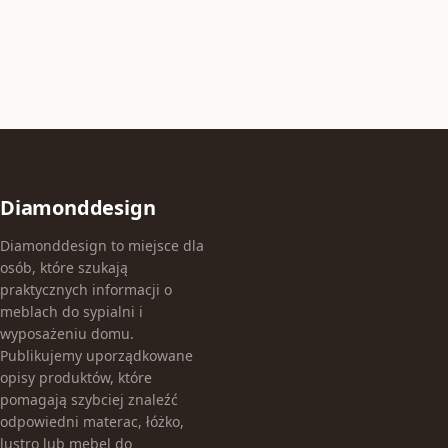
Diamonddesign
Diamonddesign to miejsce dla
osób, które szukają
praktycznych informacji o
meblach do sypialni i
wyposażeniu domu.
Publikujemy uporządkowane
opisy produktów, które
pomagają szybciej znaleźć
odpowiedni materac, łóżko,
lustro lub mebel do