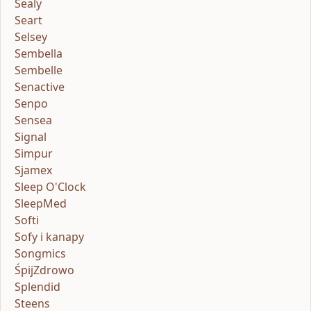
Sealy
Seart
Selsey
Sembella
Sembelle
Senactive
Senpo
Sensea
Signal
Simpur
Sjamex
Sleep O'Clock
SleepMed
Softi
Sofy i kanapy
Songmics
ŚpijZdrowo
Splendid
Steens