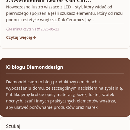
(Joymr06068Led)
Nowoczesne lustro wiszące z LED – styl, który widać od
pierwszego spojrzenia Jeśli szukasz elementu, który od razu
podnosi estetykę wnętrza, Rak Ceramics Joy…
4 minut czytania
2026-05-23
Czytaj więcej
O blogu Diamonddesign
Diamonddesign to blog produktowy o meblach i
wyposażeniu domu, ze szczególnym naciskiem na sypialnię.
Publikujemy krótkie opisy materacy, łóżek, luster, szafek
nocnych, szaf i innych praktycznych elementów wnętrza,
aby ułatwić porównanie produktów oraz marek.
Szukaj