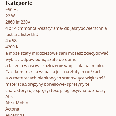
Kategorie
~50 Hz
22 W
2860 lm230V
4 x 14 cmmonta -wiszcyrama- db jasnypowierzchnia
lustra z listw LED
4 x 58
4200 K
a może szafy młodzieżowe sam możesz zdecydować i
wybrać odpowiednią szafę do domu
a także o właściwe rozłożenie wagi ciała na meblu.
Cała konstrukcja wsparta jest na złotych nóżkach
a w materacach piankowych stanowiąca większość
materaca.Sprężyny bonellowe- sprężyny te
charakteryzuje sprężystość progresywna to znaczy
Abra
Abra Meble
Actona
Akcesoria