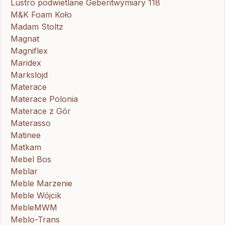
Lustro podwietlane Geberitwymiary 118
M&K Foam Koło
Madam Stoltz
Magnat
Magniflex
Maridex
Markslojd
Materace
Materace Polonia
Materace z Gór
Materasso
Matinee
Matkam
Mebel Bos
Meblar
Meble Marzenie
Meble Wójcik
MebleMWM
Meblo-Trans