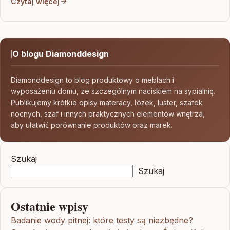
Czytaj więcej
O blogu Diamonddesign
Diamonddesign to blog produktowy o meblach i
wyposażeniu domu, ze szczególnym naciskiem na sypialnię.
Publikujemy krótkie opisy materacy, łóżek, luster, szafek
nocnych, szaf i innych praktycznych elementów wnętrza,
aby ułatwić porównanie produktów oraz marek.
Szukaj
Szukaj
Ostatnie wpisy
Badanie wody pitnej: które testy są niezbędne?