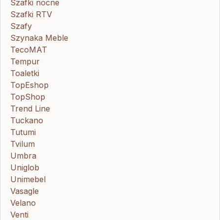
Szafki nocne
Szafki RTV
Szafy
Szynaka Meble
TecoMAT
Tempur
Toaletki
TopEshop
TopShop
Trend Line
Tuckano
Tutumi
Tvilum
Umbra
Uniglob
Unimebel
Vasagle
Velano
Venti