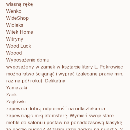
własną rękę
Wenko
WideShop
Wioleks
Witek Home
Witryny
Wood Luck
Woood
Wyposażenie domu
wyposażony w zamek w kształcie litery L. Pokrowiec
można łatwo ściągnąć i wyprać (zalecane pranie min.
raz na pół roku). Delikatny
Yamazaki
Zack
Zagłówki
zapewnia dobrą odporność na odkształcenia
zapewniając miłą atomsferę. Wymień swoje stare
meble do salonu i postaw na ponadczasową klasykę
że będzie nudno? W takim razie zerknij na punkt 2. 2.