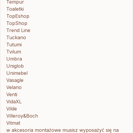
Tempur
Toaletki
TopEshop
TopShop
Trend Line
Tuckano
Tutumi
Tvilum
Umbra
Uniglob
Unimebel
Vasagle
Velano
Venti
VidaXL
Vilde
Villeroy&Boch
Vitmat
w akcesoria montażowe musisz wyposażyć się na