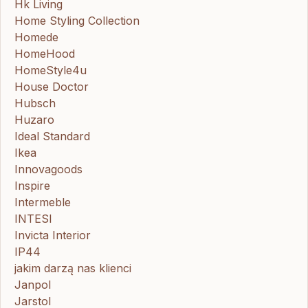
Hk Living
Home Styling Collection
Homede
HomeHood
HomeStyle4u
House Doctor
Hubsch
Huzaro
Ideal Standard
Ikea
Innovagoods
Inspire
Intermeble
INTESI
Invicta Interior
IP44
jakim darzą nas klienci
Janpol
Jarstol