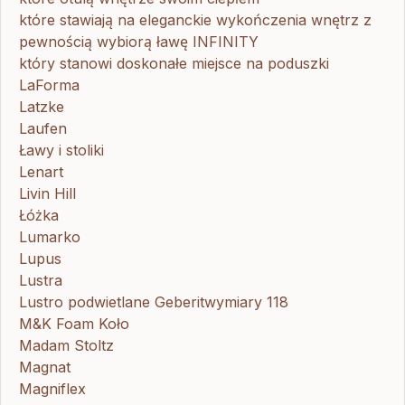
które stawiają na eleganckie wykończenia wnętrz z
pewnością wybiorą ławę INFINITY
który stanowi doskonałe miejsce na poduszki
LaForma
Latzke
Laufen
Ławy i stoliki
Lenart
Livin Hill
Łóżka
Lumarko
Lupus
Lustra
Lustro podwietlane Geberitwymiary 118
M&K Foam Koło
Madam Stoltz
Magnat
Magniflex