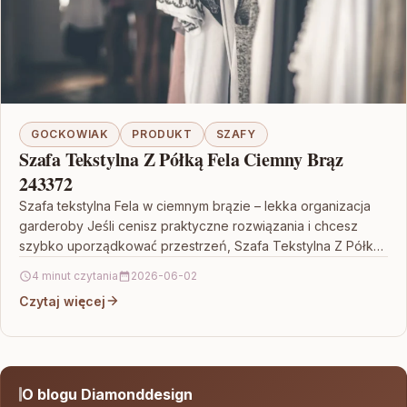
GOCKOWIAK
PRODUKT
SZAFY
Szafa Tekstylna Z Półką Fela Ciemny Brąz
243372
Szafa tekstylna Fela w ciemnym brązie – lekka organizacja
garderoby Jeśli cenisz praktyczne rozwiązania i chcesz
szybko uporządkować przestrzeń, Szafa Tekstylna Z Półką
Fela…
4 minut czytania
2026-06-02
Czytaj więcej
O blogu Diamonddesign