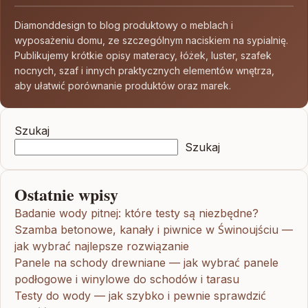
Diamonddesign to blog produktowy o meblach i
wyposażeniu domu, ze szczególnym naciskiem na sypialnię.
Publikujemy krótkie opisy materacy, łóżek, luster, szafek
nocnych, szaf i innych praktycznych elementów wnętrza,
aby ułatwić porównanie produktów oraz marek.
Szukaj
Szukaj
Ostatnie wpisy
Badanie wody pitnej: które testy są niezbędne?
Szamba betonowe, kanały i piwnice w Świnoujściu —
jak wybrać najlepsze rozwiązanie
Panele na schody drewniane — jak wybrać panele
podłogowe i winylowe do schodów i tarasu
Testy do wody — jak szybko i pewnie sprawdzić