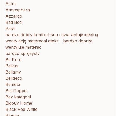
Astro
Atmosphera
Azzardo
Bad Bed
Balvi
bardzo dobry komfort snu i gwarantuje idealną
wentylację materacaLateks – bardzo dobrze
wentyluje materac
bardzo sprężysty
Be Pure
Beliani
Bellamy
Belldeco
Bemeta
BestTopper
Bez kategorii
Bigbuy Home
Black Red White
Blomus