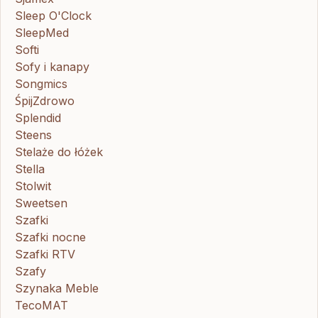
Sleep O'Clock
SleepMed
Softi
Sofy i kanapy
Songmics
ŚpijZdrowo
Splendid
Steens
Stelaże do łóżek
Stella
Stolwit
Sweetsen
Szafki
Szafki nocne
Szafki RTV
Szafy
Szynaka Meble
TecoMAT