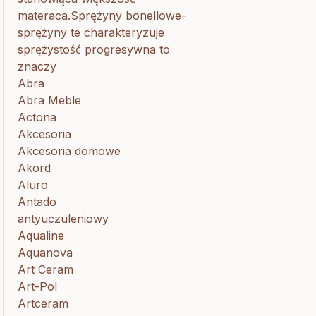
materaca.Sprężyny bonellowe-
sprężyny te charakteryzuje
sprężystość progresywna to
znaczy
Abra
Abra Meble
Actona
Akcesoria
Akcesoria domowe
Akord
Aluro
Antado
antyuczuleniowy
Aqualine
Aquanova
Art Ceram
Art-Pol
Artceram