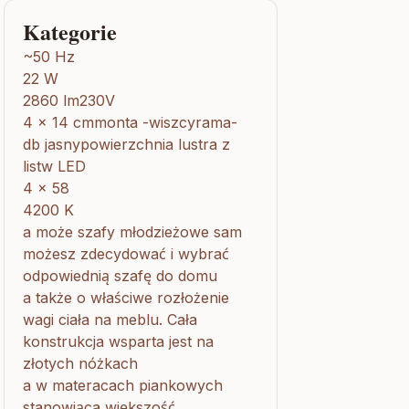
Kategorie
~50 Hz
22 W
2860 lm230V
4 x 14 cmmonta -wiszcyrama-
db jasnypowierzchnia lustra z
listw LED
4 x 58
4200 K
a może szafy młodzieżowe sam
możesz zdecydować i wybrać
odpowiednią szafę do domu
a także o właściwe rozłożenie
wagi ciała na meblu. Cała
konstrukcja wsparta jest na
złotych nóżkach
a w materacach piankowych
stanowiąca większość