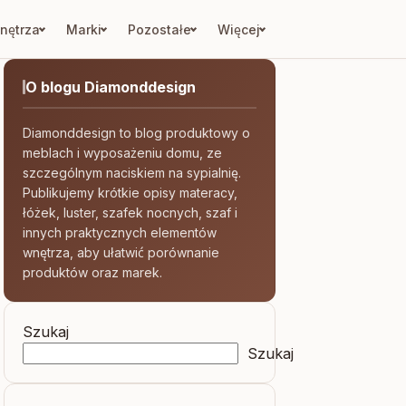
nętrza
Marki
Pozostałe
Więcej
O blogu Diamonddesign
Diamonddesign to blog produktowy o
meblach i wyposażeniu domu, ze
szczególnym naciskiem na sypialnię.
Publikujemy krótkie opisy materacy,
łóżek, luster, szafek nocnych, szaf i
innych praktycznych elementów
wnętrza, aby ułatwić porównanie
produktów oraz marek.
Szukaj
Szukaj