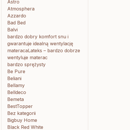
Astro
Atmosphera
Azzardo
Bad Bed
Balvi
bardzo dobry komfort snu i
gwarantuje idealną wentylację
materacaLateks – bardzo dobrze
wentyluje materac
bardzo sprężysty
Be Pure
Beliani
Bellamy
Belldeco
Bemeta
BestTopper
Bez kategorii
Bigbuy Home
Black Red White