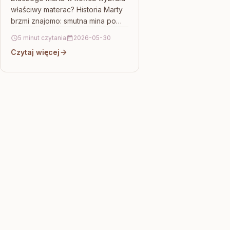
właściwy materac? Historia Marty
brzmi znajomo: smutna mina po
pracy, a w odpowiedzi jedno
5 minut czytania
2026-05-30
zdanie — „kiepsko sypiam”.
Czytaj więcej
Kiedy…