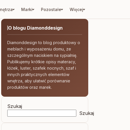
nętrza
Marki
Pozostałe
Więcej
O blogu Diamonddesign
Diamonddesign to blog produktowy o
meblach i wyposażeniu domu, ze
szczególnym naciskiem na sypialnię.
Publikujemy krótkie opisy materacy,
łóżek, luster, szafek nocnych, szaf i
innych praktycznych elementów
wnętrza, aby ułatwić porównanie
produktów oraz marek.
Szukaj
Szukaj