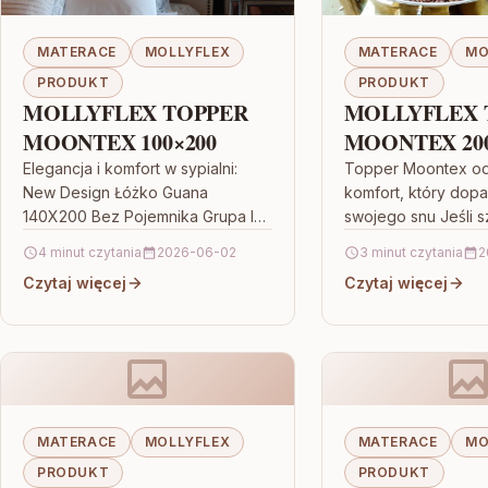
MATERACE
MOLLYFLEX
MATERACE
MO
PRODUKT
PRODUKT
MOLLYFLEX TOPPER
MOLLYFLEX 
MOONTEX 100×200
MOONTEX 200
Elegancja i komfort w sypialni:
Topper Moontex od 
New Design Łóżko Guana
komfort, który dop
140X200 Bez Pojemnika Grupa I
swojego snu Jeśli 
Jeśli szukasz mebla, który od
prostego sposobu 
4 minut czytania
2026-06-02
3 minut czytania
2
razu nada wnętrzu charakteru,
odświeżenie łóżka 
Czytaj więcej
Czytaj więcej
zwróć…
wygody, świetnym
może…
MATERACE
MOLLYFLEX
MATERACE
MO
PRODUKT
PRODUKT