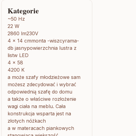
Kategorie
~50 Hz
22 W
2860 lm230V
4 x 14 cmmonta -wiszcyrama-
db jasnypowierzchnia lustra z
listw LED
4 x 58
4200 K
a może szafy młodzieżowe sam
możesz zdecydować i wybrać
odpowiednią szafę do domu
a także o właściwe rozłożenie
wagi ciała na meblu. Cała
konstrukcja wsparta jest na
złotych nóżkach
a w materacach piankowych
stanowiąca większość