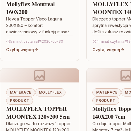
Mollyflex Montreal
MOLLYFLEX 
160X200
MOONTEX 140
Hevea Topper Visco Laguna
Dlaczego topper M
200X180 – komfort
sprytna inwestycja 
nawierzchniowy z funkcją masażu
Jeśli szukasz rozwi
Jeśli szukasz sposobu, by
poprawi podparcie 
5 minut czytania
2026-05-30
4 minut czytania
2
poprawić odczuwanie snu na
nieprzyjemne nacis
Czytaj więcej
Czytaj więcej
posiadanym materacu, Hevea
materacem a ciałem
Topper Visco…
MATERACE
MOLLYFLEX
MATERACE
MO
PRODUKT
PRODUKT
MOLLYFLEX TOPPER
Mollyflex Topp
MOONTEX 120×200 5cm
140X200 7cm
Dlaczego warto rozważyć topper
Co daje topper Mol
MOLLYFLEX MOONTEX 120×200
Moontex 7 cm? Jeśl