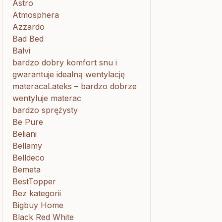
Astro
Atmosphera
Azzardo
Bad Bed
Balvi
bardzo dobry komfort snu i
gwarantuje idealną wentylację
materacaLateks – bardzo dobrze
wentyluje materac
bardzo sprężysty
Be Pure
Beliani
Bellamy
Belldeco
Bemeta
BestTopper
Bez kategorii
Bigbuy Home
Black Red White