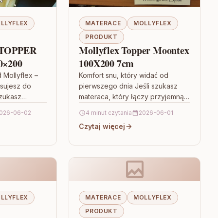
LLYFLEX
MATERACE
MOLLYFLEX
PRODUKT
TOPPER
Mollyflex Topper Moontex
×200
100X200 7cm
Mollyflex –
Komfort snu, który widać od
asujesz do
pierwszego dnia Jeśli szukasz
szukasz
materaca, który łączy przyjemną
na
sprężystość z codziennym
026-06-02
4 minut czytania
2026-06-01
i poprawę
wsparciem dla kręgosłupa, warto
Czytaj więcej
 wyborem
zwrócić uwagę na M&K…
LLYFLEX
MATERACE
MOLLYFLEX
PRODUKT