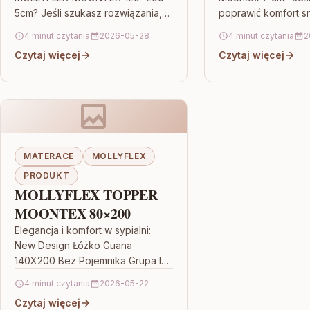
5cm? Jeśli szukasz rozwiązania,
poprawić komfort s
które ma realnie poprawić komfort
wymiany całego ma
4 minut czytania
2026-05-28
4 minut czytania
2
spania i ograniczyć nieprzyjemne
świetnym rozwiąza
Czytaj więcej
Czytaj więcej
uczucie nacisków, dobrym
Mollyflex Topper 
kierunkiem…
MATERACE
MOLLYFLEX
PRODUKT
MOLLYFLEX TOPPER
MOONTEX 80×200
Elegancja i komfort w sypialni:
New Design Łóżko Guana
140X200 Bez Pojemnika Grupa I
Jeśli szukasz mebla, który od
4 minut czytania
2026-05-22
razu nada wnętrzu charakteru,
Czytaj więcej
zwróć…