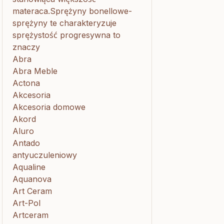
materaca.Sprężyny bonellowe-
sprężyny te charakteryzuje
sprężystość progresywna to
znaczy
Abra
Abra Meble
Actona
Akcesoria
Akcesoria domowe
Akord
Aluro
Antado
antyuczuleniowy
Aqualine
Aquanova
Art Ceram
Art-Pol
Artceram