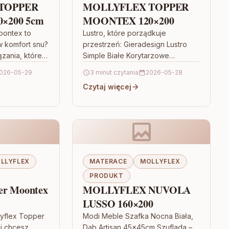
TOPPER
MOLLYFLEX TOPPER
×200 5cm
MOONTEX 120×200
oontex to
Lustro, które porządkuje
w komfort snu?
przestrzeń: Gieradesign Lustro
ązania, które
Simple Białe Korytarzowe
i ograniczy
70X170Cm Sim/W/70X170 Jeśli
026-05-29
3 minut czytania
2026-05-28
ki pomiędzy
chcesz, aby korytarz wyglądał na
Czytaj więcej
, świetnym…
jaśniejszy, bardziej
uporządkowany i optycznie
większy, lustro…
LLYFLEX
MATERACE
MOLLYFLEX
PRODUKT
er Moontex
MOLLYFLEX NUVOLA
LUSSO 160×200
lyflex Topper
Modi Meble Szafka Nocna Biała,
i chcesz
Dąb Artisan 45x45cm Szuflada –