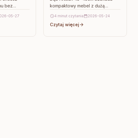
nu bez
kompaktowy mebel z dużą
teraca,
funkcjonalnością Jeśli szukasz
026-05-27
4 minut czytania
2026-05-24
niem może być
praktycznego miejsca na
Czytaj więcej
Moontex…
drobiazgi do snu i…