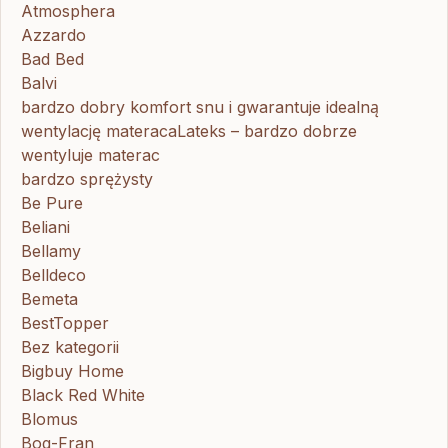
Atmosphera
Azzardo
Bad Bed
Balvi
bardzo dobry komfort snu i gwarantuje idealną
wentylację materacaLateks – bardzo dobrze
wentyluje materac
bardzo sprężysty
Be Pure
Beliani
Bellamy
Belldeco
Bemeta
BestTopper
Bez kategorii
Bigbuy Home
Black Red White
Blomus
Bog-Fran