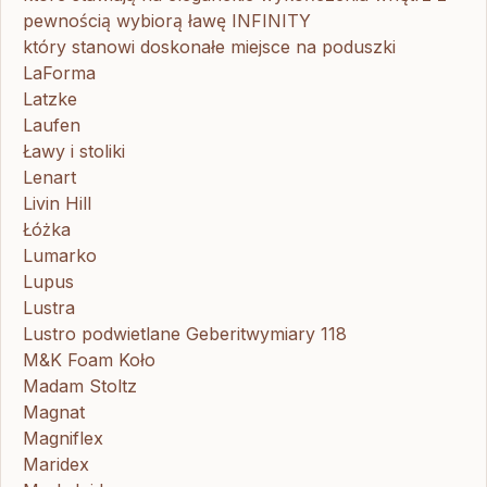
pewnością wybiorą ławę INFINITY
który stanowi doskonałe miejsce na poduszki
LaForma
Latzke
Laufen
Ławy i stoliki
Lenart
Livin Hill
Łóżka
Lumarko
Lupus
Lustra
Lustro podwietlane Geberitwymiary 118
M&K Foam Koło
Madam Stoltz
Magnat
Magniflex
Maridex