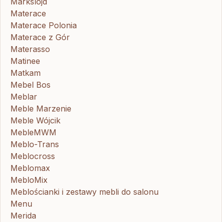
Markslojd
Materace
Materace Polonia
Materace z Gór
Materasso
Matinee
Matkam
Mebel Bos
Meblar
Meble Marzenie
Meble Wójcik
MebleMWM
Meblo-Trans
Meblocross
Meblomax
MebloMix
Meblościanki i zestawy mebli do salonu
Menu
Merida