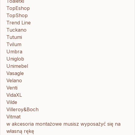
Toaletki
TopEshop
TopShop
Trend Line
Tuckano
Tutumi
Tvilum
Umbra
Uniglob
Unimebel
Vasagle
Velano
Venti
VidaXL
Vilde
Villeroy&Boch
Vitmat
w akcesoria montażowe musisz wyposażyć się na
własną rękę