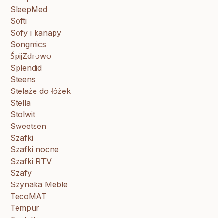
SleepMed
Softi
Sofy i kanapy
Songmics
ŚpijZdrowo
Splendid
Steens
Stelaże do łóżek
Stella
Stolwit
Sweetsen
Szafki
Szafki nocne
Szafki RTV
Szafy
Szynaka Meble
TecoMAT
Tempur