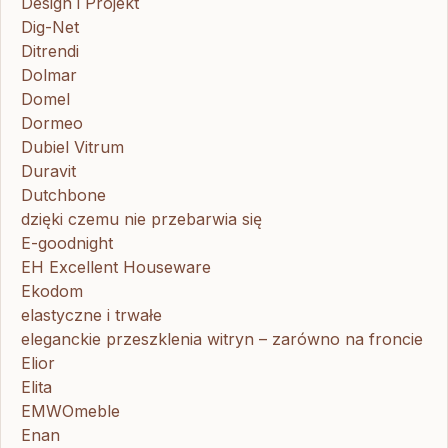
Design i Projekt
Dig-Net
Ditrendi
Dolmar
Domel
Dormeo
Dubiel Vitrum
Duravit
Dutchbone
dzięki czemu nie przebarwia się
E-goodnight
EH Excellent Houseware
Ekodom
elastyczne i trwałe
eleganckie przeszklenia witryn – zarówno na froncie
Elior
Elita
EMWOmeble
Enan