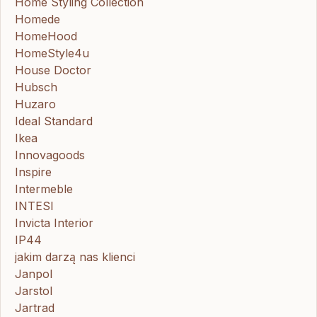
Home Styling Collection
Homede
HomeHood
HomeStyle4u
House Doctor
Hubsch
Huzaro
Ideal Standard
Ikea
Innovagoods
Inspire
Intermeble
INTESI
Invicta Interior
IP44
jakim darzą nas klienci
Janpol
Jarstol
Jartrad