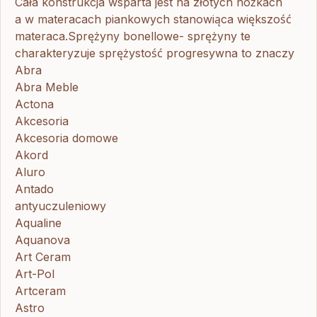
Cała konstrukcja wsparta jest na złotych nóżkach
a w materacach piankowych stanowiąca większość
materaca.Sprężyny bonellowe- sprężyny te
charakteryzuje sprężystość progresywna to znaczy
Abra
Abra Meble
Actona
Akcesoria
Akcesoria domowe
Akord
Aluro
Antado
antyuczuleniowy
Aqualine
Aquanova
Art Ceram
Art-Pol
Artceram
Astro