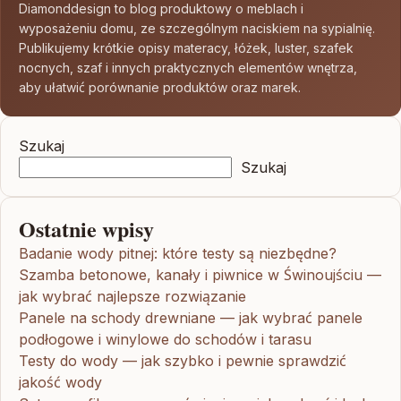
Diamonddesign to blog produktowy o meblach i
wyposażeniu domu, ze szczególnym naciskiem na sypialnię.
Publikujemy krótkie opisy materacy, łóżek, luster, szafek
nocnych, szaf i innych praktycznych elementów wnętrza,
aby ułatwić porównanie produktów oraz marek.
Szukaj
Szukaj
Ostatnie wpisy
Badanie wody pitnej: które testy są niezbędne?
Szamba betonowe, kanały i piwnice w Świnoujściu —
jak wybrać najlepsze rozwiązanie
Panele na schody drewniane — jak wybrać panele
podłogowe i winylowe do schodów i tarasu
Testy do wody — jak szybko i pewnie sprawdzić
jakość wody