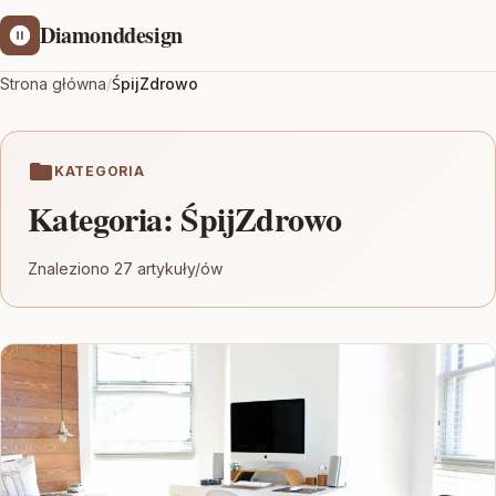
Diamonddesign
Strona główna
/
ŚpijZdrowo
KATEGORIA
Kategoria:
ŚpijZdrowo
Znaleziono 27 artykuły/ów