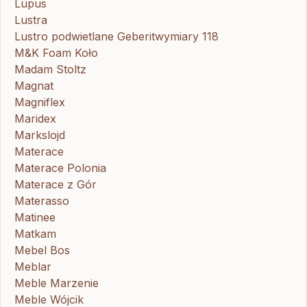
Lupus
Lustra
Lustro podwietlane Geberitwymiary 118
M&K Foam Koło
Madam Stoltz
Magnat
Magniflex
Maridex
Markslojd
Materace
Materace Polonia
Materace z Gór
Materasso
Matinee
Matkam
Mebel Bos
Meblar
Meble Marzenie
Meble Wójcik