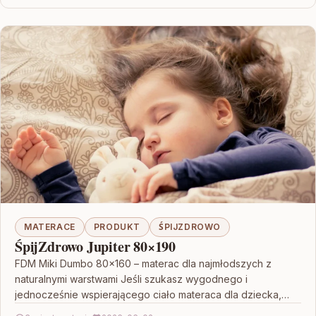
MATERACE
PRODUKT
ŚPIJZDROWO
ŚpijZdrowo Jupiter 80×190
FDM Miki Dumbo 80×160 – materac dla najmłodszych z
naturalnymi warstwami Jeśli szukasz wygodnego i
jednocześnie wspierającego ciało materaca dla dziecka,
warto przyjrzeć się…