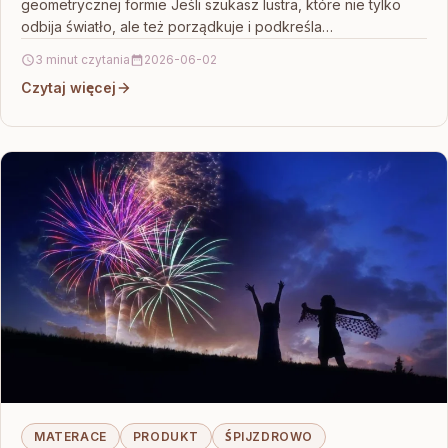
geometrycznej formie Jeśli szukasz lustra, które nie tylko
odbija światło, ale też porządkuje i podkreśla…
3 minut czytania
2026-06-02
Czytaj więcej
MATERACE
PRODUKT
ŚPIJZDROWO