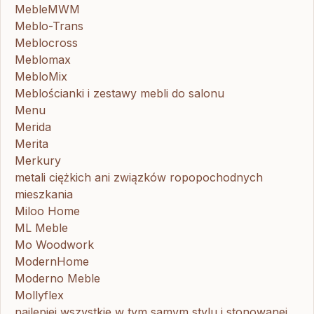
MebleMWM
Meblo-Trans
Meblocross
Meblomax
MebloMix
Meblościanki i zestawy mebli do salonu
Menu
Merida
Merita
Merkury
metali ciężkich ani związków ropopochodnych
mieszkania
Miloo Home
ML Meble
Mo Woodwork
ModernHome
Moderno Meble
Mollyflex
najlepiej wszystkie w tym samym stylu i stonowanej