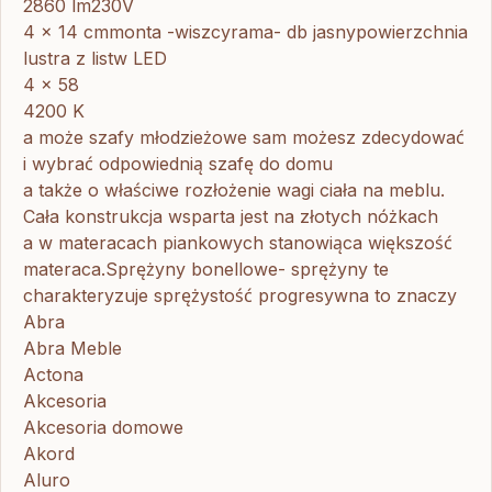
2860 lm230V
4 x 14 cmmonta -wiszcyrama- db jasnypowierzchnia
lustra z listw LED
4 x 58
4200 K
a może szafy młodzieżowe sam możesz zdecydować
i wybrać odpowiednią szafę do domu
a także o właściwe rozłożenie wagi ciała na meblu.
Cała konstrukcja wsparta jest na złotych nóżkach
a w materacach piankowych stanowiąca większość
materaca.Sprężyny bonellowe- sprężyny te
charakteryzuje sprężystość progresywna to znaczy
Abra
Abra Meble
Actona
Akcesoria
Akcesoria domowe
Akord
Aluro