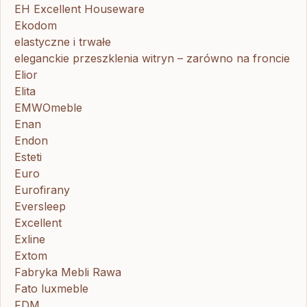
EH Excellent Houseware
Ekodom
elastyczne i trwałe
eleganckie przeszklenia witryn – zarówno na froncie
Elior
Elita
EMWOmeble
Enan
Endon
Esteti
Euro
Eurofirany
Eversleep
Excellent
Exline
Extom
Fabryka Mebli Rawa
Fato luxmeble
FDM