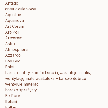
Antado
antyuczuleniowy
Aqualine
Aquanova
Art Ceram
Art-Pol
Artceram
Astro
Atmosphera
Azzardo
Bad Bed
Balvi
bardzo dobry komfort snu i gwarantuje idealną
wentylację materacaLateks – bardzo dobrze
wentyluje materac
bardzo sprężysty
Be Pure
Beliani
Bellamy