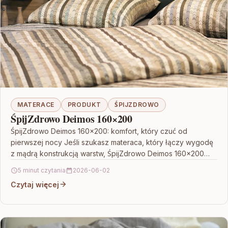
MATERACE
PRODUKT
ŚPIJZDROWO
ŚpijZdrowo Deimos 160×200
ŚpijZdrowo Deimos 160×200: komfort, który czuć od
pierwszej nocy Jeśli szukasz materaca, który łączy wygodę
z mądrą konstrukcją warstw, ŚpijZdrowo Deimos 160×200
będzie bardzo…
5 minut czytania
2026-06-02
Czytaj więcej