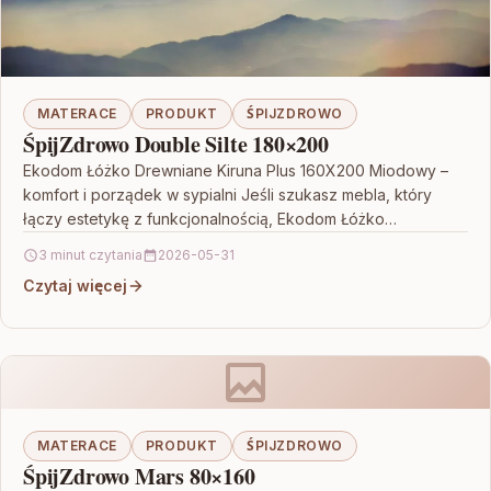
MATERACE
PRODUKT
ŚPIJZDROWO
ŚpijZdrowo Double Silte 180×200
Ekodom Łóżko Drewniane Kiruna Plus 160X200 Miodowy –
komfort i porządek w sypialni Jeśli szukasz mebla, który
łączy estetykę z funkcjonalnością, Ekodom Łóżko
Drewniane…
3 minut czytania
2026-05-31
Czytaj więcej
MATERACE
PRODUKT
ŚPIJZDROWO
ŚpijZdrowo Mars 80×160