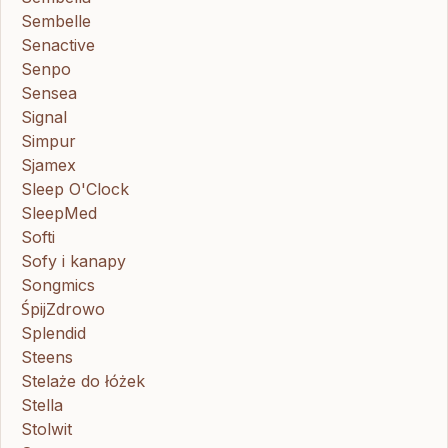
Sembelle
Senactive
Senpo
Sensea
Signal
Simpur
Sjamex
Sleep O'Clock
SleepMed
Softi
Sofy i kanapy
Songmics
ŚpijZdrowo
Splendid
Steens
Stelaże do łóżek
Stella
Stolwit