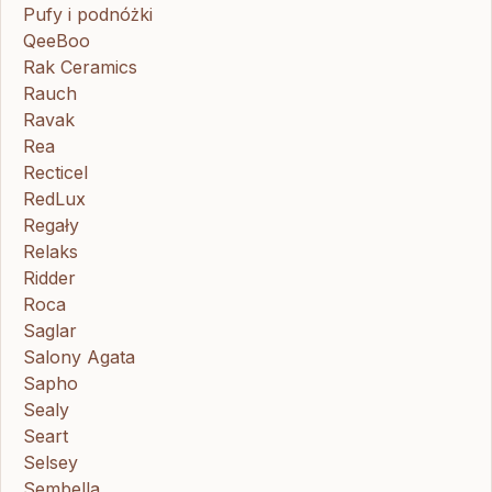
Pufy i podnóżki
QeeBoo
Rak Ceramics
Rauch
Ravak
Rea
Recticel
RedLux
Regały
Relaks
Ridder
Roca
Saglar
Salony Agata
Sapho
Sealy
Seart
Selsey
Sembella