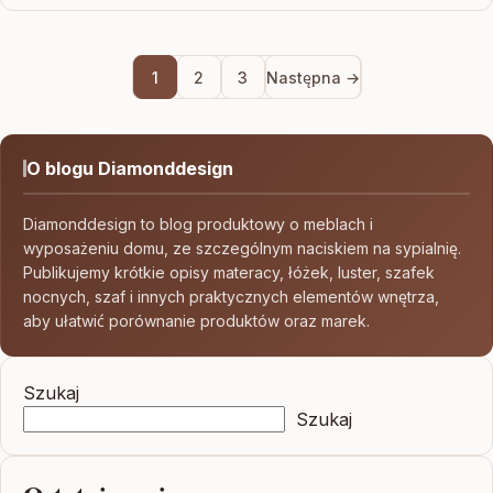
1
2
3
Następna →
O blogu Diamonddesign
Diamonddesign to blog produktowy o meblach i
wyposażeniu domu, ze szczególnym naciskiem na sypialnię.
Publikujemy krótkie opisy materacy, łóżek, luster, szafek
nocnych, szaf i innych praktycznych elementów wnętrza,
aby ułatwić porównanie produktów oraz marek.
Szukaj
Szukaj