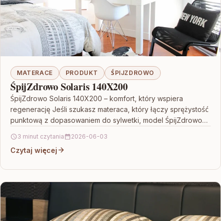
MATERACE
PRODUKT
ŚPIJZDROWO
ŚpijZdrowo Solaris 140X200
ŚpijZdrowo Solaris 140X200 – komfort, który wspiera
regenerację Jeśli szukasz materaca, który łączy sprężystość
punktową z dopasowaniem do sylwetki, model ŚpijZdrowo
Solaris 140X200 jest…
3 minut czytania
2026-06-03
Czytaj więcej