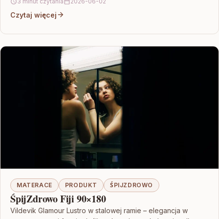
3 minut czytania
2026-06-02
Czytaj więcej
MATERACE
PRODUKT
ŚPIJZDROWO
ŚpijZdrowo Fiji 90×180
Vildevik Glamour Lustro w stalowej ramie – elegancja w