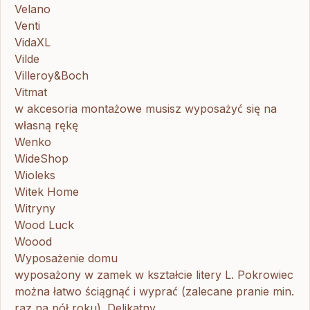
Velano
Venti
VidaXL
Vilde
Villeroy&Boch
Vitmat
w akcesoria montażowe musisz wyposażyć się na
własną rękę
Wenko
WideShop
Wioleks
Witek Home
Witryny
Wood Luck
Woood
Wyposażenie domu
wyposażony w zamek w kształcie litery L. Pokrowiec
można łatwo ściągnąć i wyprać (zalecane pranie min.
raz na pół roku). Delikatny