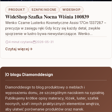
PRODUKT
SZAFKI NOCNE
WIDESHOP
WideShop Szafka Nocna Wiśnia 100839
Wenko Czarne Lusterko Kosmetyczne Assisi 17Cm 1337287 –
precyzja w zasięgu ręki Gdy liczy się każdy detal, zwykłe
spojrzenie w lustro bywa niewystarczające. Wenko…
4 minut czytania
2026-05-31
Czytaj więcej
O blogu Diamonddesign
Diamonddesign to blog produktowy o meblach i
wyposażeniu domu, ze szczególnym naciskiem na sypialnię.
Publikujemy krótkie opisy materacy, łóżek, luster, szafek
nocnych, szaf i innych praktycznych elementów wnętrza,
aby ułatwić porównanie produktów oraz marek.