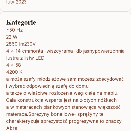
luty 2023
Kategorie
~50 Hz
22 W
2860 lm230V
4 x 14 cmmonta -wiszcyrama- db jasnypowierzchnia
lustra z listw LED
4 x 58
4200 K
a może szafy młodzieżowe sam możesz zdecydować
i wybrać odpowiednią szafę do domu
a także o właściwe rozłożenie wagi ciała na meblu.
Cała konstrukcja wsparta jest na złotych nóżkach
a w materacach piankowych stanowiąca większość
materaca.Sprężyny bonellowe- sprężyny te
charakteryzuje sprężystość progresywna to znaczy
Abra