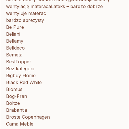
wentylację materacaLateks – bardzo dobrze
wentyluje materac
bardzo sprężysty
Be Pure
Beliani
Bellamy
Belldeco
Bemeta
BestTopper
Bez kategorii
Bigbuy Home
Black Red White
Blomus
Bog-Fran
Boltze
Brabantia
Broste Copenhagen
Cama Meble