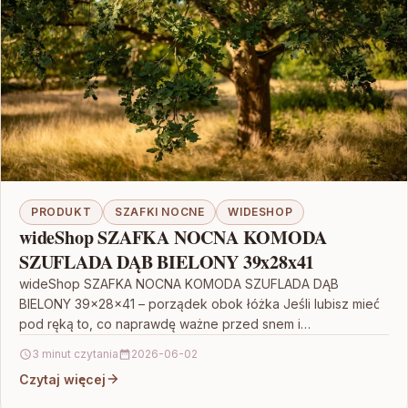
PRODUKT
SZAFKI NOCNE
WIDESHOP
wideShop SZAFKA NOCNA KOMODA
SZUFLADA DĄB BIELONY 39x28x41
wideShop SZAFKA NOCNA KOMODA SZUFLADA DĄB
BIELONY 39x28x41 – porządek obok łóżka Jeśli lubisz mieć
pod ręką to, co naprawdę ważne przed snem i…
3 minut czytania
2026-06-02
Czytaj więcej