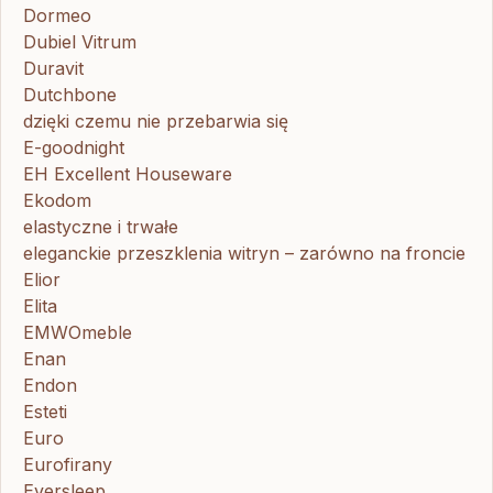
Dormeo
Dubiel Vitrum
Duravit
Dutchbone
dzięki czemu nie przebarwia się
E-goodnight
EH Excellent Houseware
Ekodom
elastyczne i trwałe
eleganckie przeszklenia witryn – zarówno na froncie
Elior
Elita
EMWOmeble
Enan
Endon
Esteti
Euro
Eurofirany
Eversleep