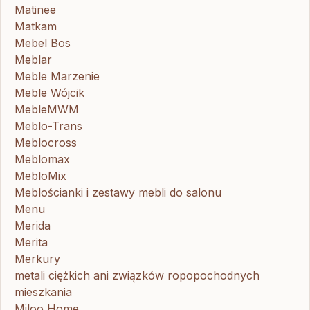
Matinee
Matkam
Mebel Bos
Meblar
Meble Marzenie
Meble Wójcik
MebleMWM
Meblo-Trans
Meblocross
Meblomax
MebloMix
Meblościanki i zestawy mebli do salonu
Menu
Merida
Merita
Merkury
metali ciężkich ani związków ropopochodnych
mieszkania
Miloo Home