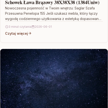
Schowek Ława Brązowy 38X38X38 (1384Uniw)
Nowoczesna pojemność w Twoim wnętrzu: Saglar Szafa
Przesuwna Penelopa 155 Jeśli szukasz mebla, który łączy
wygodę codziennego użytkowania z estetyką dopasowaną
do współczesnych aranżacji,…
3 minut czytania
2026-06-01
Czytaj więcej