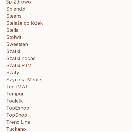
ŚpijZdrowo
Splendid
Steens
Stelaże do łóżek
Stella
Stolwit
Sweetsen
Szafki
Szafki nocne
Szafki RTV
Szafy
Szynaka Meble
TecoMAT
Tempur
Toaletki
TopEshop
TopShop
Trend Line
Tuckano