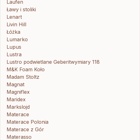
Laufen
Ławy i stoliki
Lenart
Livin Hill
Łóżka
Lumarko
Lupus
Lustra
Lustro podwietlane Geberitwymiary 118
M&K Foam Koło
Madam Stoltz
Magnat
Magniflex
Maridex
Markslojd
Materace
Materace Polonia
Materace z Gór
Materasso