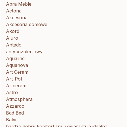
Abra Meble
Actona
Akcesoria
Akcesoria domowe
Akord
Aluro
Antado
antyuczuleniowy
Aqualine
Aquanova
Art Ceram
Art-Pol
Artceram
Astro
Atmosphera
Azzardo
Bad Bed
Balvi
bardzo dobry komfort snu i gwarantuje idealną