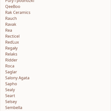
Pufy i podnóżki
QeeBoo
Rak Ceramics
Rauch
Ravak
Rea
Recticel
RedLux
Regały
Relaks
Ridder
Roca
Saglar
Salony Agata
Sapho
Sealy
Seart
Selsey
Sembella