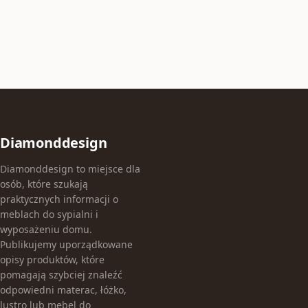
Diamonddesign
Diamonddesign to miejsce dla
osób, które szukają
praktycznych informacji o
meblach do sypialni i
wyposażeniu domu.
Publikujemy uporządkowane
opisy produktów, które
pomagają szybciej znaleźć
odpowiedni materac, łóżko,
lustro lub mebel do