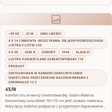
~50 HZ
22 W
2860 LM230V
4 X 14 CMMONTA -WISZCYRAMA- DB JASNYPOWIERZCHNIA
LUSTRA Z LISTW LED
4 X 58
4200 K
GEBERIT
IP44
KLASA II
LUSTRO PODWIETLANE GEBERITWYMIARY 118
PRODUKT
ZINTEGROWAN W RAMIEWCZANIE/WYCZANIE
OWIETLENIA PRZECZNIKIEM NACIENNYMRAMA Z
DREWNALED 12 V
4X58
Komfort snu w wersji średniotwardej: Godre Materac
kieszeniowy Luna Molet 70×170 cm Jeśli szukasz materaca,
który łączy stabilne podparcie z przyjemnym dopasowaniem
do sylwetki,…