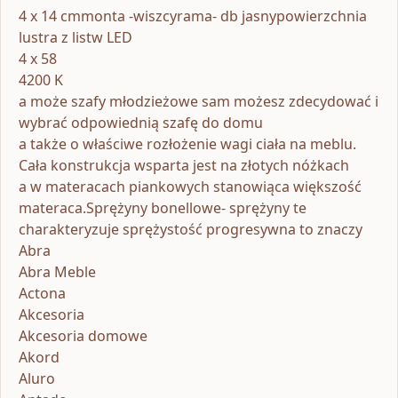
4 x 14 cmmonta -wiszcyrama- db jasnypowierzchnia
lustra z listw LED
4 x 58
4200 K
a może szafy młodzieżowe sam możesz zdecydować i
wybrać odpowiednią szafę do domu
a także o właściwe rozłożenie wagi ciała na meblu.
Cała konstrukcja wsparta jest na złotych nóżkach
a w materacach piankowych stanowiąca większość
materaca.Sprężyny bonellowe- sprężyny te
charakteryzuje sprężystość progresywna to znaczy
Abra
Abra Meble
Actona
Akcesoria
Akcesoria domowe
Akord
Aluro