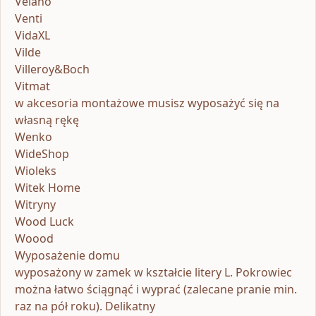
Velano
Venti
VidaXL
Vilde
Villeroy&Boch
Vitmat
w akcesoria montażowe musisz wyposażyć się na
własną rękę
Wenko
WideShop
Wioleks
Witek Home
Witryny
Wood Luck
Woood
Wyposażenie domu
wyposażony w zamek w kształcie litery L. Pokrowiec
można łatwo ściągnąć i wyprać (zalecane pranie min.
raz na pół roku). Delikatny