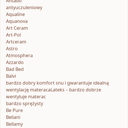
Antado
antyuczuleniowy
Aqualine
Aquanova
Art Ceram
Art-Pol
Artceram
Astro
Atmosphera
Azzardo
Bad Bed
Balvi
bardzo dobry komfort snu i gwarantuje idealną
wentylację materacaLateks – bardzo dobrze
wentyluje materac
bardzo sprężysty
Be Pure
Beliani
Bellamy