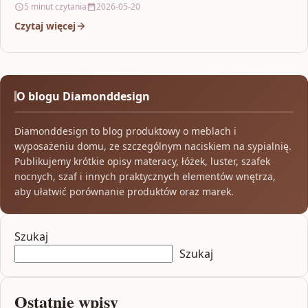
5 minut czytania
2026-05-20
Czytaj więcej
O blogu Diamonddesign
Diamonddesign to blog produktowy o meblach i
wyposażeniu domu, ze szczególnym naciskiem na sypialnię.
Publikujemy krótkie opisy materacy, łóżek, luster, szafek
nocnych, szaf i innych praktycznych elementów wnętrza,
aby ułatwić porównanie produktów oraz marek.
Szukaj
Szukaj
Ostatnie wpisy