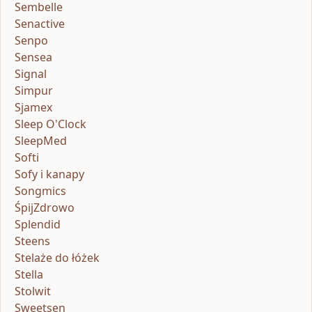
Sembelle
Senactive
Senpo
Sensea
Signal
Simpur
Sjamex
Sleep O'Clock
SleepMed
Softi
Sofy i kanapy
Songmics
ŚpijZdrowo
Splendid
Steens
Stelaże do łóżek
Stella
Stolwit
Sweetsen