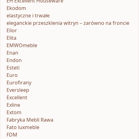
EH Excellent Houseware
Ekodom
elastyczne i trwałe
eleganckie przeszklenia witryn – zarówno na froncie
Elior
Elita
EMWOmeble
Enan
Endon
Esteti
Euro
Eurofirany
Eversleep
Excellent
Exline
Extom
Fabryka Mebli Rawa
Fato luxmeble
FDM