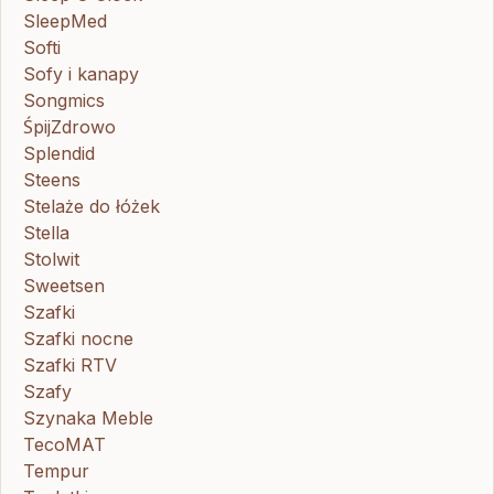
SleepMed
Softi
Sofy i kanapy
Songmics
ŚpijZdrowo
Splendid
Steens
Stelaże do łóżek
Stella
Stolwit
Sweetsen
Szafki
Szafki nocne
Szafki RTV
Szafy
Szynaka Meble
TecoMAT
Tempur