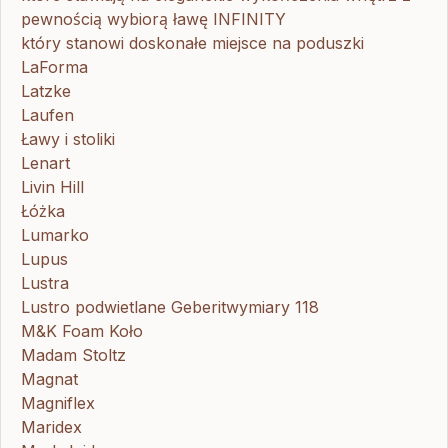
pewnością wybiorą ławę INFINITY
który stanowi doskonałe miejsce na poduszki
LaForma
Latzke
Laufen
Ławy i stoliki
Lenart
Livin Hill
Łóżka
Lumarko
Lupus
Lustra
Lustro podwietlane Geberitwymiary 118
M&K Foam Koło
Madam Stoltz
Magnat
Magniflex
Maridex