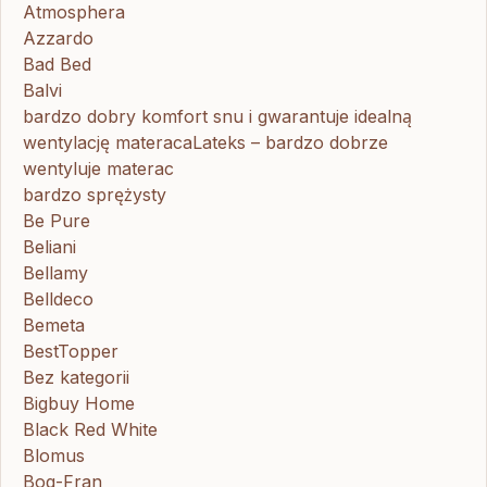
Atmosphera
Azzardo
Bad Bed
Balvi
bardzo dobry komfort snu i gwarantuje idealną
wentylację materacaLateks – bardzo dobrze
wentyluje materac
bardzo sprężysty
Be Pure
Beliani
Bellamy
Belldeco
Bemeta
BestTopper
Bez kategorii
Bigbuy Home
Black Red White
Blomus
Bog-Fran