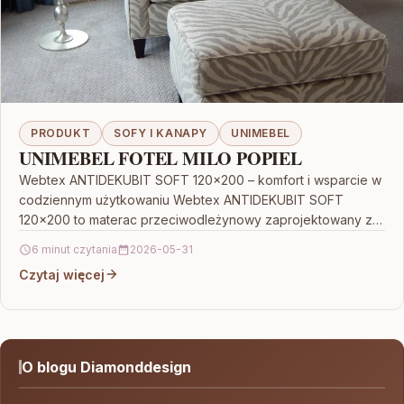
PRODUKT
SOFY I KANAPY
UNIMEBEL
UNIMEBEL FOTEL MILO POPIEL
Webtex ANTIDEKUBIT SOFT 120×200 – komfort i wsparcie w
codziennym użytkowaniu Webtex ANTIDEKUBIT SOFT
120×200 to materac przeciwodleżynowy zaprojektowany z
myślą o osobach, które…
6 minut czytania
2026-05-31
Czytaj więcej
O blogu Diamonddesign