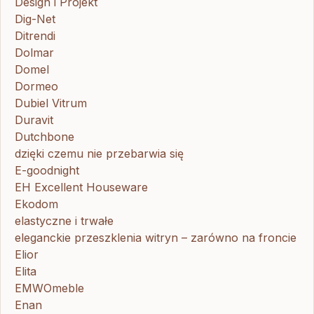
Design i Projekt
Dig-Net
Ditrendi
Dolmar
Domel
Dormeo
Dubiel Vitrum
Duravit
Dutchbone
dzięki czemu nie przebarwia się
E-goodnight
EH Excellent Houseware
Ekodom
elastyczne i trwałe
eleganckie przeszklenia witryn – zarówno na froncie
Elior
Elita
EMWOmeble
Enan