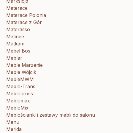
Markslojd
Materace
Materace Polonia
Materace z Gór
Materasso
Matinee
Matkam
Mebel Bos
Meblar
Meble Marzenie
Meble Wójcik
MebleMWM
Meblo-Trans
Meblocross
Meblomax
MebloMix
Meblościanki i zestawy mebli do salonu
Menu
Merida