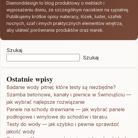
Diamonddesign to blog produktowy o meblach i
wyposażeniu domu, ze szczególnym naciskiem na sypialnię.
Publikujemy krótkie opisy materacy, łóżek, luster, szafek
nocnych, szaf i innych praktycznych elementów wnętrza,
aby ułatwić porównanie produktów oraz marek.
Szukaj
Szukaj
Ostatnie wpisy
Badanie wody pitnej: które testy są niezbędne?
Szamba betonowe, kanały i piwnice w Świnoujściu —
jak wybrać najlepsze rozwiązanie
Panele na schody drewniane — jak wybrać panele
podłogowe i winylowe do schodów i tarasu
Testy do wody — jak szybko i pewnie sprawdzić
jakość wody