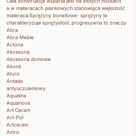
Cała konstrukcja wsparta jest na złotych nóżkach
a w materacach piankowych stanowiąca większość
materaca.Sprężyny bonellowe- sprężyny te
charakteryzuje sprężystość progresywna to znaczy
Abra
Abra Meble
Actona
Akcesoria
Akcesoria domowe
Akord
Aluro
Antado
antyuczuleniowy
Aqualine
Aquanova
Art Ceram
Art-Pol
Artceram
Astro