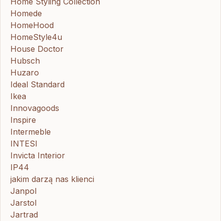
Home Styling Collection
Homede
HomeHood
HomeStyle4u
House Doctor
Hubsch
Huzaro
Ideal Standard
Ikea
Innovagoods
Inspire
Intermeble
INTESI
Invicta Interior
IP44
jakim darzą nas klienci
Janpol
Jarstol
Jartrad