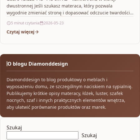
dwustronnej Jeśli szukasz materaca, który pozwala
wygodnie zmieniać stronę i dopasować odczucie twardości
do…
5 minut czytania
2026-05-23
Czytaj więcej
O blogu Diamonddesign
Diamonddesign to blog produktowy o meblach i
wyposażeniu domu, ze szczególnym naciskiem na sypialnię.
Publikujemy krótkie opisy materacy, łóżek, luster, szafek
nocnych, szaf i innych praktycznych elementów wnętrza,
aby ułatwić porównanie produktów oraz marek.
Szukaj
Szukaj