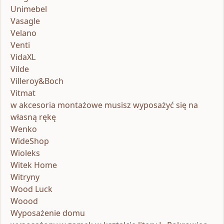
Unimebel
Vasagle
Velano
Venti
VidaXL
Vilde
Villeroy&Boch
Vitmat
w akcesoria montażowe musisz wyposażyć się na
własną rękę
Wenko
WideShop
Wioleks
Witek Home
Witryny
Wood Luck
Woood
Wyposażenie domu