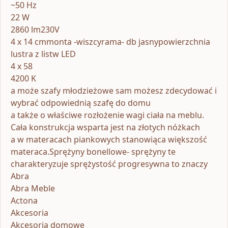
~50 Hz
22 W
2860 lm230V
4 x 14 cmmonta -wiszcyrama- db jasnypowierzchnia
lustra z listw LED
4 x 58
4200 K
a może szafy młodzieżowe sam możesz zdecydować i
wybrać odpowiednią szafę do domu
a także o właściwe rozłożenie wagi ciała na meblu.
Cała konstrukcja wsparta jest na złotych nóżkach
a w materacach piankowych stanowiąca większość
materaca.Sprężyny bonellowe- sprężyny te
charakteryzuje sprężystość progresywna to znaczy
Abra
Abra Meble
Actona
Akcesoria
Akcesoria domowe