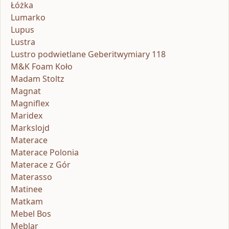
Łóżka
Lumarko
Lupus
Lustra
Lustro podwietlane Geberitwymiary 118
M&K Foam Koło
Madam Stoltz
Magnat
Magniflex
Maridex
Markslojd
Materace
Materace Polonia
Materace z Gór
Materasso
Matinee
Matkam
Mebel Bos
Meblar