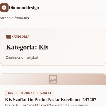
Diamonddesign
Strona główna
/
Kis
KATEGORIA
Kategoria:
Kis
Znaleziono 1 artykuł
KIS
PRODUKT
SZAFKI
Kis Szafka Do Pralni Niska Excellence 237207
Godre Tuluza 145×145 cm H2 – komfort snu w wersji