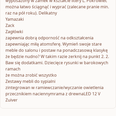
wyposażony w zamek w kształcie litery L. Pokrowiec
można łatwo ściągnąć i wyprać (zalecane pranie min.
raz na pół roku). Delikatny
Yamazaki
Zack
Zagłówki
zapewnia dobrą odporność na odkształcenia
zapewniając miłą atomsferę. Wymień swoje stare
meble do salonu i postaw na ponadczasową klasykę
że będzie nudno? W takim razie zerknij na punkt 2. 2.
Baw się dodatkami. Dziecięce rysunki w barokowych
ramach
że można zrobić wszystko
Zestawy mebli do sypialni
zintegrowan w ramiewczanie/wyczanie owietlenia
przecznikiem naciennymrama z drewnaLED 12 V
Zuiver