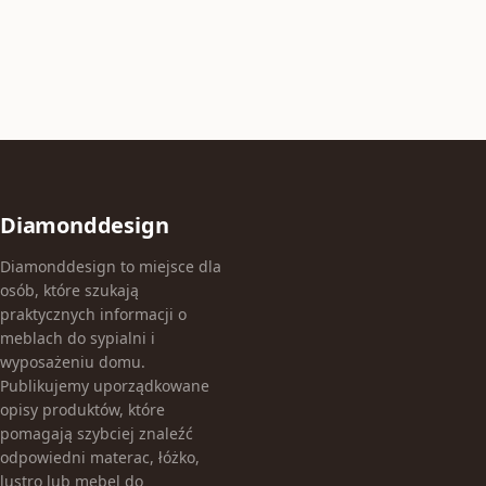
Diamonddesign
Diamonddesign to miejsce dla
osób, które szukają
praktycznych informacji o
meblach do sypialni i
wyposażeniu domu.
Publikujemy uporządkowane
opisy produktów, które
pomagają szybciej znaleźć
odpowiedni materac, łóżko,
lustro lub mebel do