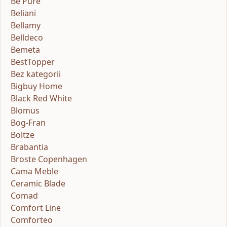
Be Pure
Beliani
Bellamy
Belldeco
Bemeta
BestTopper
Bez kategorii
Bigbuy Home
Black Red White
Blomus
Bog-Fran
Boltze
Brabantia
Broste Copenhagen
Cama Meble
Ceramic Blade
Comad
Comfort Line
Comforteo