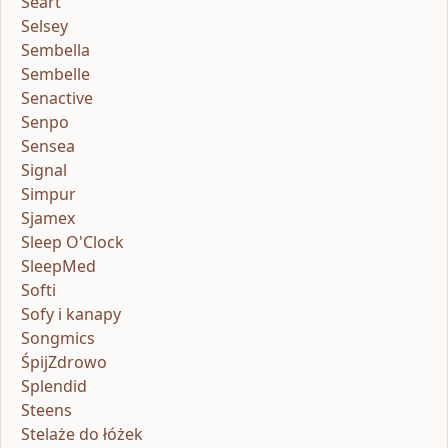
Seart
Selsey
Sembella
Sembelle
Senactive
Senpo
Sensea
Signal
Simpur
Sjamex
Sleep O'Clock
SleepMed
Softi
Sofy i kanapy
Songmics
ŚpijZdrowo
Splendid
Steens
Stelaże do łóżek