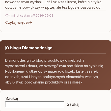
nowoczesnym wydaniu Jeśli szukasz lustra, które nie tylko
optycznie powiększy wnętrze, ale też będzie pasować do…
4 minut czytania
2026-05-23
Czytaj więcej
O blogu Diamonddesign
Diamonddesign to blog produktowy o meblach i
wyposażeniu domu, ze szczególnym naciskiem na sypialnię.
Publikujemy krótkie opisy materacy, łóżek, luster, szafek
nocnych, szaf i innych praktycznych elementów wnętrza,
aby ułatwić porównanie produktów oraz marek.
Szukaj
Szukaj