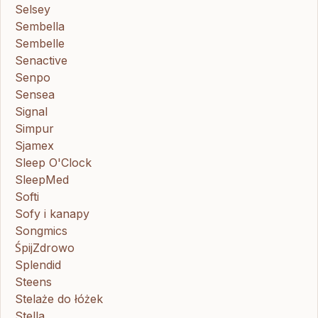
Selsey
Sembella
Sembelle
Senactive
Senpo
Sensea
Signal
Simpur
Sjamex
Sleep O'Clock
SleepMed
Softi
Sofy i kanapy
Songmics
ŚpijZdrowo
Splendid
Steens
Stelaże do łóżek
Stella