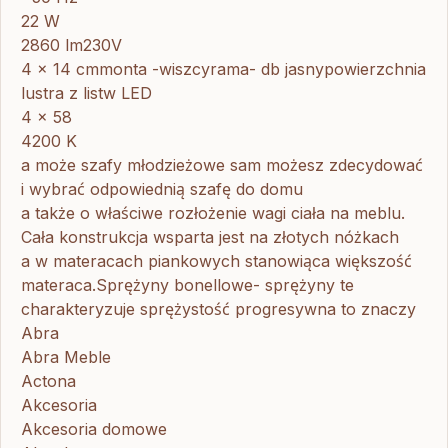
22 W
2860 lm230V
4 x 14 cmmonta -wiszcyrama- db jasnypowierzchnia
lustra z listw LED
4 x 58
4200 K
a może szafy młodzieżowe sam możesz zdecydować
i wybrać odpowiednią szafę do domu
a także o właściwe rozłożenie wagi ciała na meblu.
Cała konstrukcja wsparta jest na złotych nóżkach
a w materacach piankowych stanowiąca większość
materaca.Sprężyny bonellowe- sprężyny te
charakteryzuje sprężystość progresywna to znaczy
Abra
Abra Meble
Actona
Akcesoria
Akcesoria domowe