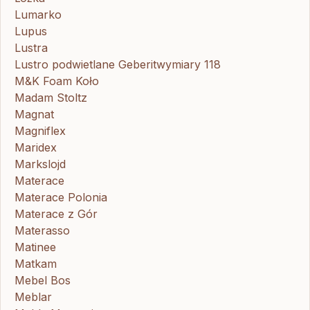
Lumarko
Lupus
Lustra
Lustro podwietlane Geberitwymiary 118
M&K Foam Koło
Madam Stoltz
Magnat
Magniflex
Maridex
Markslojd
Materace
Materace Polonia
Materace z Gór
Materasso
Matinee
Matkam
Mebel Bos
Meblar