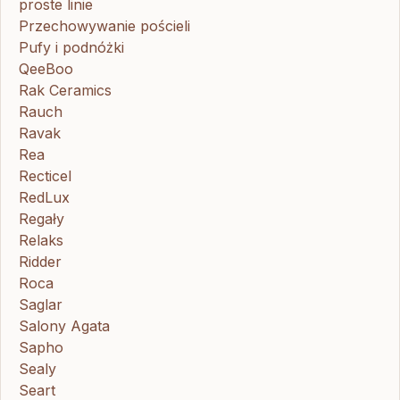
proste linie
Przechowywanie pościeli
Pufy i podnóżki
QeeBoo
Rak Ceramics
Rauch
Ravak
Rea
Recticel
RedLux
Regały
Relaks
Ridder
Roca
Saglar
Salony Agata
Sapho
Sealy
Seart