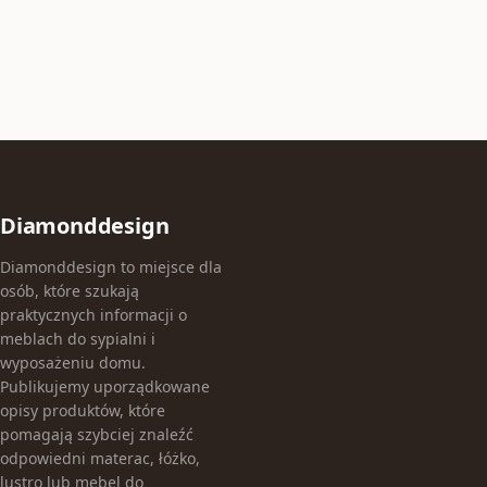
Diamonddesign
Diamonddesign to miejsce dla
osób, które szukają
praktycznych informacji o
meblach do sypialni i
wyposażeniu domu.
Publikujemy uporządkowane
opisy produktów, które
pomagają szybciej znaleźć
odpowiedni materac, łóżko,
lustro lub mebel do