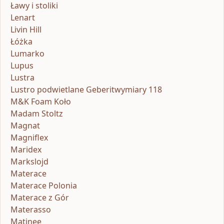
Ławy i stoliki
Lenart
Livin Hill
Łóżka
Lumarko
Lupus
Lustra
Lustro podwietlane Geberitwymiary 118
M&K Foam Koło
Madam Stoltz
Magnat
Magniflex
Maridex
Markslojd
Materace
Materace Polonia
Materace z Gór
Materasso
Matinee