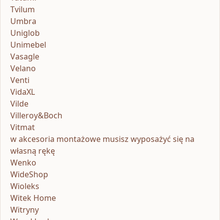
Tvilum
Umbra
Uniglob
Unimebel
Vasagle
Velano
Venti
VidaXL
Vilde
Villeroy&Boch
Vitmat
w akcesoria montażowe musisz wyposażyć się na
własną rękę
Wenko
WideShop
Wioleks
Witek Home
Witryny