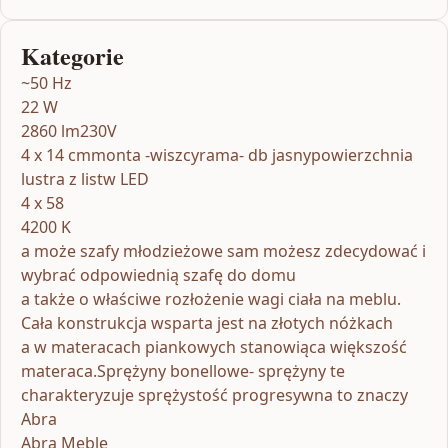
Kategorie
~50 Hz
22 W
2860 lm230V
4 x 14 cmmonta -wiszcyrama- db jasnypowierzchnia
lustra z listw LED
4 x 58
4200 K
a może szafy młodzieżowe sam możesz zdecydować i
wybrać odpowiednią szafę do domu
a także o właściwe rozłożenie wagi ciała na meblu.
Cała konstrukcja wsparta jest na złotych nóżkach
a w materacach piankowych stanowiąca większość
materaca.Sprężyny bonellowe- sprężyny te
charakteryzuje sprężystość progresywna to znaczy
Abra
Abra Meble