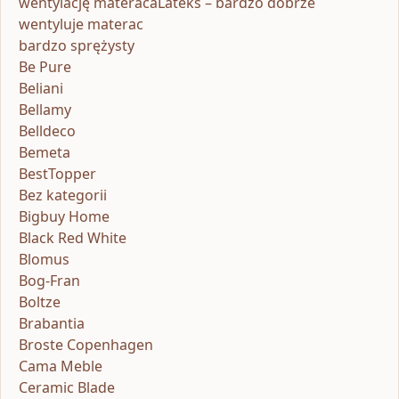
wentylację materacaLateks – bardzo dobrze
wentyluje materac
bardzo sprężysty
Be Pure
Beliani
Bellamy
Belldeco
Bemeta
BestTopper
Bez kategorii
Bigbuy Home
Black Red White
Blomus
Bog-Fran
Boltze
Brabantia
Broste Copenhagen
Cama Meble
Ceramic Blade