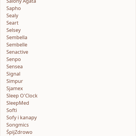
Salony Agata
Sapho
Sealy
Seart
Selsey
Sembella
Sembelle
Senactive
Senpo
Sensea
Signal
Simpur
Sjamex
Sleep O'Clock
SleepMed
Softi
Sofy i kanapy
Songmics
ŚpijZdrowo