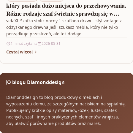
który posiada dużo miejsca do przechowywania.
Różne rodzaje szaf świetnie sprawdzą się w
różnych aranżacjach
vidaXL Szafka stolik nocny 1 szuflada drzwi – styl vintage z
odzyskanego drewna Jeśli szukasz mebla, który nie tylko
porządkuje przestrzeń, ale też dodaje…
4 minut czytania
2026-05-31
Czytaj więcej
O blogu Diamonddesign
Diamonddesign to blog produktowy o meblach i
wyposażeniu domu, ze szczególnym naciskiem na sypialnię.
Publikujemy krótkie opisy materacy, łóżek, luster, szafek
nocnych, szaf i innych praktycznych elementów wnętrza,
aby ułatwić porównanie produktów oraz marek.