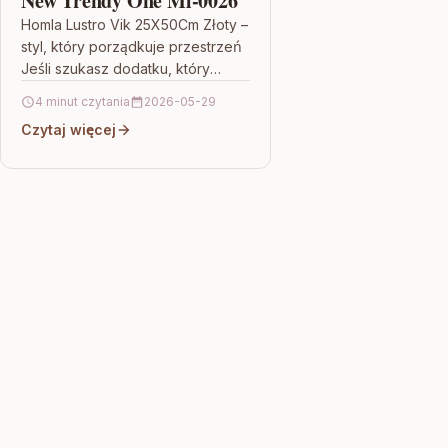
New Trendy One Ml-0026
Homla Lustro Vik 25X50Cm Złoty –
styl, który porządkuje przestrzeń
Jeśli szukasz dodatku, który
jednocześnie upiększa wnętrze i
4 minut czytania
2026-05-29
ma realne zastosowanie, Homla
Czytaj więcej
Lustro Vik…