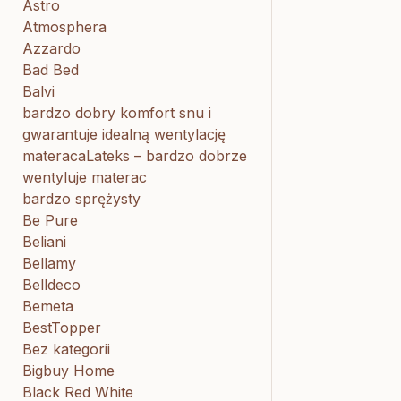
Astro
Atmosphera
Azzardo
Bad Bed
Balvi
bardzo dobry komfort snu i
gwarantuje idealną wentylację
materacaLateks – bardzo dobrze
wentyluje materac
bardzo sprężysty
Be Pure
Beliani
Bellamy
Belldeco
Bemeta
BestTopper
Bez kategorii
Bigbuy Home
Black Red White