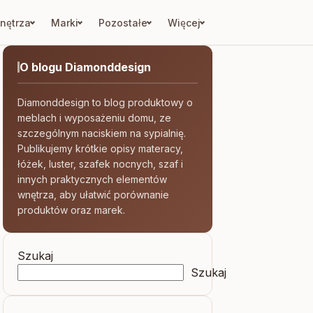
nętrza
Marki
Pozostałe
Więcej
O blogu Diamonddesign
Diamonddesign to blog produktowy o
meblach i wyposażeniu domu, ze
szczególnym naciskiem na sypialnię.
Publikujemy krótkie opisy materacy,
łóżek, luster, szafek nocnych, szaf i
innych praktycznych elementów
wnętrza, aby ułatwić porównanie
produktów oraz marek.
Szukaj
Szukaj