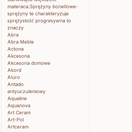
materaca.Sprężyny bonellowe-
sprężyny te charakteryzuje
sprężystość progresywna to
znaczy
Abra
Abra Meble
Actona
Akcesoria
Akcesoria domowe
Akord
Aluro
Antado
antyuczuleniowy
Aqualine
Aquanova
Art Ceram
Art-Pol
Artceram