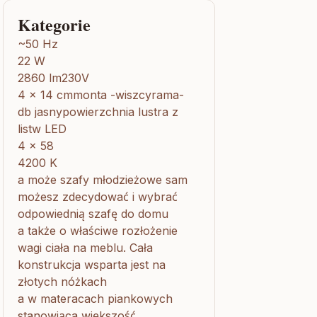
Kategorie
~50 Hz
22 W
2860 lm230V
4 x 14 cmmonta -wiszcyrama-
db jasnypowierzchnia lustra z
listw LED
4 x 58
4200 K
a może szafy młodzieżowe sam
możesz zdecydować i wybrać
odpowiednią szafę do domu
a także o właściwe rozłożenie
wagi ciała na meblu. Cała
konstrukcja wsparta jest na
złotych nóżkach
a w materacach piankowych
stanowiąca większość