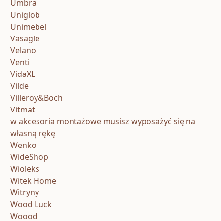
Umbra
Uniglob
Unimebel
Vasagle
Velano
Venti
VidaXL
Vilde
Villeroy&Boch
Vitmat
w akcesoria montażowe musisz wyposażyć się na
własną rękę
Wenko
WideShop
Wioleks
Witek Home
Witryny
Wood Luck
Woood