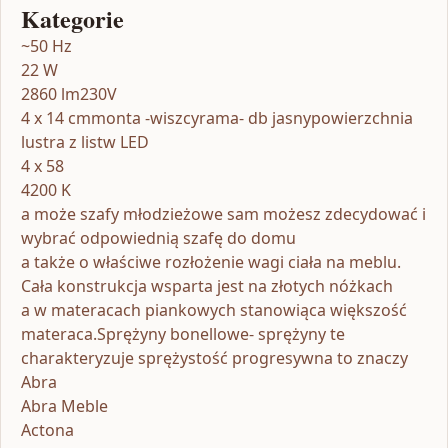
Kategorie
~50 Hz
22 W
2860 lm230V
4 x 14 cmmonta -wiszcyrama- db jasnypowierzchnia
lustra z listw LED
4 x 58
4200 K
a może szafy młodzieżowe sam możesz zdecydować i
wybrać odpowiednią szafę do domu
a także o właściwe rozłożenie wagi ciała na meblu.
Cała konstrukcja wsparta jest na złotych nóżkach
a w materacach piankowych stanowiąca większość
materaca.Sprężyny bonellowe- sprężyny te
charakteryzuje sprężystość progresywna to znaczy
Abra
Abra Meble
Actona