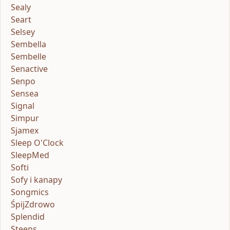
Sealy
Seart
Selsey
Sembella
Sembelle
Senactive
Senpo
Sensea
Signal
Simpur
Sjamex
Sleep O'Clock
SleepMed
Softi
Sofy i kanapy
Songmics
ŚpijZdrowo
Splendid
Steens