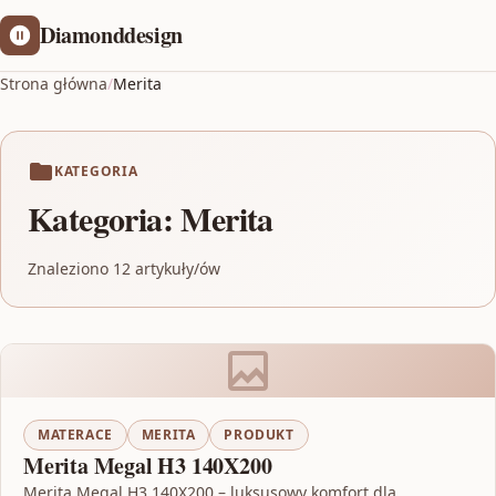
Diamonddesign
Strona główna
/
Merita
KATEGORIA
Kategoria:
Merita
Znaleziono 12 artykuły/ów
MATERACE
MERITA
PRODUKT
Merita Megal H3 140X200
Merita Megal H3 140X200 – luksusowy komfort dla