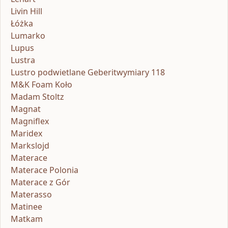
Livin Hill
Łóżka
Lumarko
Lupus
Lustra
Lustro podwietlane Geberitwymiary 118
M&K Foam Koło
Madam Stoltz
Magnat
Magniflex
Maridex
Markslojd
Materace
Materace Polonia
Materace z Gór
Materasso
Matinee
Matkam