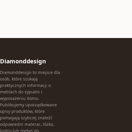
Diamonddesign
Diamonddesign to miejsce dla
osób, które szukają
praktycznych informacji o
meblach do sypialni i
wyposażeniu domu.
Publikujemy uporządkowane
opisy produktów, które
pomagają szybciej znaleźć
odpowiedni materac, łóżko,
lustro lub mebel do