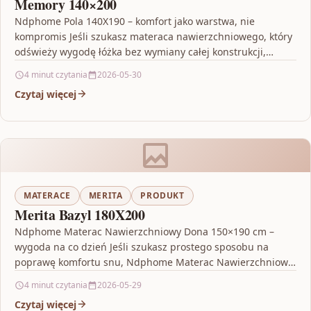
Memory 140×200
Ndphome Pola 140X190 – komfort jako warstwa, nie
kompromis Jeśli szukasz materaca nawierzchniowego, który
odświeży wygodę łóżka bez wymiany całej konstrukcji,
model Ndphome Pola…
4 minut czytania
2026-05-30
Czytaj więcej
MATERACE
MERITA
PRODUKT
Merita Bazyl 180X200
Ndphome Materac Nawierzchniowy Dona 150×190 cm –
wygoda na co dzień Jeśli szukasz prostego sposobu na
poprawę komfortu snu, Ndphome Materac Nawierzchniowy
Dona 150×190…
4 minut czytania
2026-05-29
Czytaj więcej