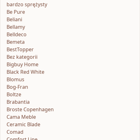
bardzo sprężysty
Be Pure
Beliani
Bellamy
Belldeco
Bemeta
BestTopper
Bez kategorii
Bigbuy Home
Black Red White
Blomus
Bog-Fran
Boltze
Brabantia
Broste Copenhagen
Cama Meble
Ceramic Blade
Comad
Comfort Line