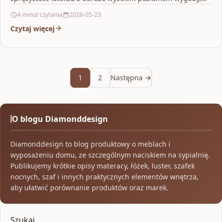
Merita Megal H3…
4 minut czytania
2026-05-23
Czytaj więcej
1
2
Następna →
O blogu Diamonddesign
Diamonddesign to blog produktowy o meblach i
wyposażeniu domu, ze szczególnym naciskiem na sypialnię.
Publikujemy krótkie opisy materacy, łóżek, luster, szafek
nocnych, szaf i innych praktycznych elementów wnętrza,
aby ułatwić porównanie produktów oraz marek.
Szukaj