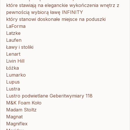
które stawiają na eleganckie wykończenia wnętrz z
pewnością wybiorą ławę INFINITY
który stanowi doskonałe miejsce na poduszki
LaForma
Latzke
Laufen
Ławy i stoliki
Lenart
Livin Hill
Łóżka
Lumarko
Lupus
Lustra
Lustro podwietlane Geberitwymiary 118
M&K Foam Koło
Madam Stoltz
Magnat
Magniflex