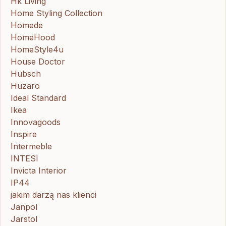
Hk Living
Home Styling Collection
Homede
HomeHood
HomeStyle4u
House Doctor
Hubsch
Huzaro
Ideal Standard
Ikea
Innovagoods
Inspire
Intermeble
INTESI
Invicta Interior
IP44
jakim darzą nas klienci
Janpol
Jarstol