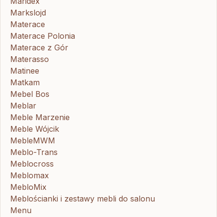
Maridex
Markslojd
Materace
Materace Polonia
Materace z Gór
Materasso
Matinee
Matkam
Mebel Bos
Meblar
Meble Marzenie
Meble Wójcik
MebleMWM
Meblo-Trans
Meblocross
Meblomax
MebloMix
Meblościanki i zestawy mebli do salonu
Menu