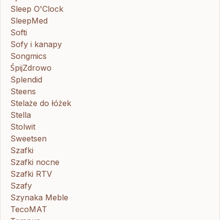
Sleep O'Clock
SleepMed
Softi
Sofy i kanapy
Songmics
ŚpijZdrowo
Splendid
Steens
Stelaże do łóżek
Stella
Stolwit
Sweetsen
Szafki
Szafki nocne
Szafki RTV
Szafy
Szynaka Meble
TecoMAT