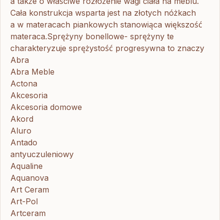
a także o właściwe rozłożenie wagi ciała na meblu.
Cała konstrukcja wsparta jest na złotych nóżkach
a w materacach piankowych stanowiąca większość
materaca.Sprężyny bonellowe- sprężyny te
charakteryzuje sprężystość progresywna to znaczy
Abra
Abra Meble
Actona
Akcesoria
Akcesoria domowe
Akord
Aluro
Antado
antyuczuleniowy
Aqualine
Aquanova
Art Ceram
Art-Pol
Artceram