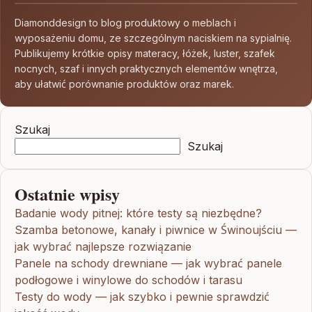
Diamonddesign to blog produktowy o meblach i
wyposażeniu domu, ze szczególnym naciskiem na sypialnię.
Publikujemy krótkie opisy materacy, łóżek, luster, szafek
nocnych, szaf i innych praktycznych elementów wnętrza,
aby ułatwić porównanie produktów oraz marek.
Szukaj
Szukaj
Ostatnie wpisy
Badanie wody pitnej: które testy są niezbędne?
Szamba betonowe, kanały i piwnice w Świnoujściu —
jak wybrać najlepsze rozwiązanie
Panele na schody drewniane — jak wybrać panele
podłogowe i winylowe do schodów i tarasu
Testy do wody — jak szybko i pewnie sprawdzić