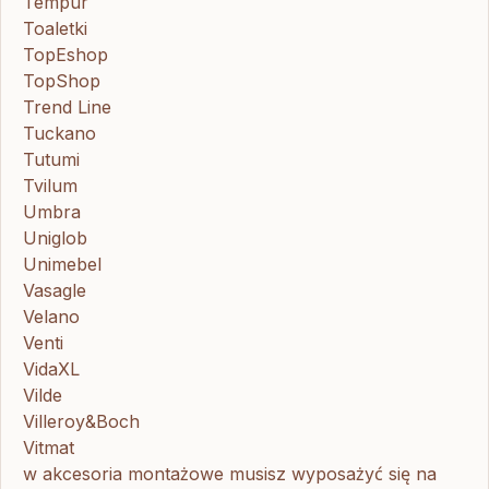
Tempur
Toaletki
TopEshop
TopShop
Trend Line
Tuckano
Tutumi
Tvilum
Umbra
Uniglob
Unimebel
Vasagle
Velano
Venti
VidaXL
Vilde
Villeroy&Boch
Vitmat
w akcesoria montażowe musisz wyposażyć się na