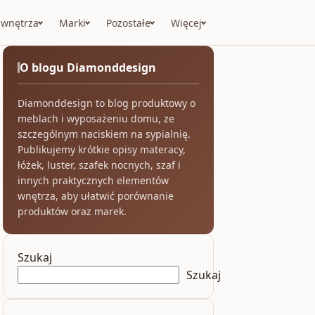
 wnętrza
Marki
Pozostałe
Więcej
O blogu Diamonddesign
Diamonddesign to blog produktowy o
meblach i wyposażeniu domu, ze
szczególnym naciskiem na sypialnię.
Publikujemy krótkie opisy materacy,
łóżek, luster, szafek nocnych, szaf i
innych praktycznych elementów
wnętrza, aby ułatwić porównanie
produktów oraz marek.
Szukaj
Szukaj