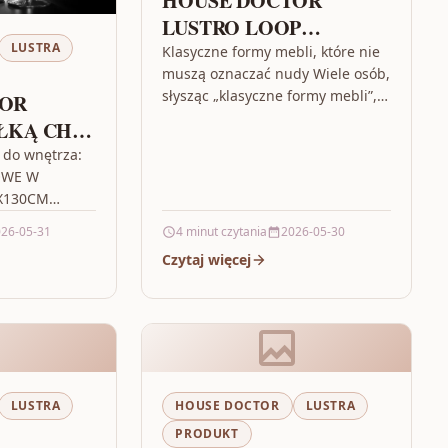
HOUSE DOCTOR
LUSTRO LOOP
LUSTRA
MOSIĄDZ
Klasyczne formy mebli, które nie
muszą oznaczać nudy Wiele osób,
słysząc „klasyczne formy mebli”,
TOR
od razu myśli o przewidywalnych
ŁKĄ CHIC
zestawach i mało wyrazistych
WE
 do wnętrza:
wnętrzach.…
OWE W
OUSE
X130CM
z odświeżyć
26-05-31
4 minut czytania
2026-05-30
lkiego
Czytaj więcej
detal. LUSTRO
LUSTRA
HOUSE DOCTOR
LUSTRA
PRODUKT