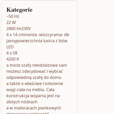
Kategorie
~50 Hz
22 W
2860 lm230V
4 x 14 cmmonta -wiszcyrama- db
jasnypowierzchnia lustra z listw
LED
4 x 58
4200 K
a może szafy młodzieżowe sam
możesz zdecydować i wybrać
odpowiednią szafę do domu
a także o właściwe rozłożenie
wagi ciała na meblu. Cała
konstrukcja wsparta jest na
złotych nóżkach
a w materacach piankowych