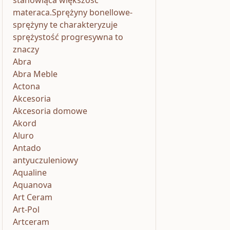
stanowiąca większość
materaca.Sprężyny bonellowe-
sprężyny te charakteryzuje
sprężystość progresywna to
znaczy
Abra
Abra Meble
Actona
Akcesoria
Akcesoria domowe
Akord
Aluro
Antado
antyuczuleniowy
Aqualine
Aquanova
Art Ceram
Art-Pol
Artceram