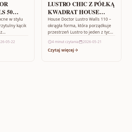
TOR
LUSTRO CHIC Z PÓŁKĄ
S 50
KWADRAT HOUSE
DOCTOR
ocne w stylu
House Doctor Lustro Walls 110 –
rzytulny kącik
okrągła forma, która porządkuje
 z
przestrzeń Lustro to jeden z tych
nocześnie
dodatków, które robią więcej niż
26-05-22
4 minut czytania
2026-05-21
ozwiązania,
tylko „odbija światło”.…
Czytaj więcej
iki…