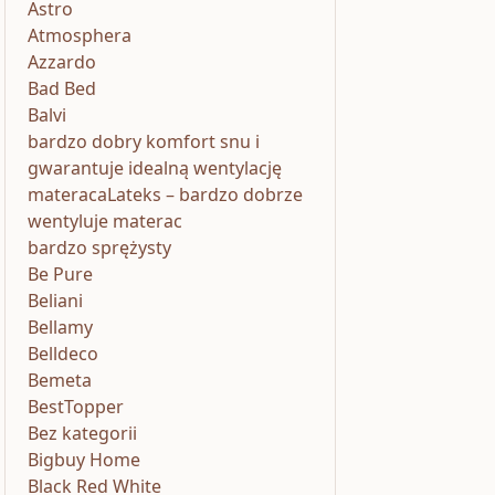
Astro
Atmosphera
Azzardo
Bad Bed
Balvi
bardzo dobry komfort snu i
gwarantuje idealną wentylację
materacaLateks – bardzo dobrze
wentyluje materac
bardzo sprężysty
Be Pure
Beliani
Bellamy
Belldeco
Bemeta
BestTopper
Bez kategorii
Bigbuy Home
Black Red White