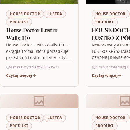
HOUSE DOCTOR
LUSTRA
HOUSE DOCTOR
PRODUKT
PRODUKT
House Doctor Lustro
HOUSE DOC
Walls 110
LUSTRO Z PÓ
KWADRATO
House Doctor Lustro Walls 110 –
Nowoczesny akcent
okrągła forma, która porządkuje
LUSTRO KRYSZTAŁ
CZARNE – H
przestrzeń Lustro to jeden z tych
CZARNEJ RAMIE 60
DOCT
dodatków, które robią więcej niż
NOWOŚĆ Gdy chces
4 minut czytania
2026-05-31
4 minut czytania
20
tylko „odbija światło”.…
mieszkanie bez wie
Czytaj więcej
Czytaj więcej
remontu, liczy się 
KRYSZTAŁOWE W…
HOUSE DOCTOR
LUSTRA
HOUSE DOCTOR
PRODUKT
PRODUKT