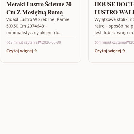
Meraki Lustro Ścienne 30
HOUSE DOC
Cm Z Mosiężną Ramą
LUSTRO WALL
PODŁUŻNE –
Vidaxl Lustro W Srebrnej Ramie
Wyjątkowe stoliki n
50X50 Cm 2074648 –
retro – sposób na p
minimalistyczny akcent do
Jeśli lubisz wnętrza
codziennej przestrzeni Jeśli
charakterem, a jed
3 minut czytania
2026-05-30
4 minut czytania
20
szukasz elementu, który
cenisz praktyczne r
Czytaj więcej
Czytaj więcej
jednocześnie spełnia funkcję
Vidaxl Lumarko Stol
użytkową i dobrze…