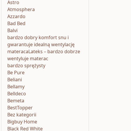
Astro
Atmosphera
Azzardo
Bad Bed
Balvi
bardzo dobry komfort snu i
gwarantuje idealną wentylację
materacaLateks – bardzo dobrze
wentyluje materac
bardzo sprężysty
Be Pure
Beliani
Bellamy
Belldeco
Bemeta
BestTopper
Bez kategorii
Bigbuy Home
Black Red White