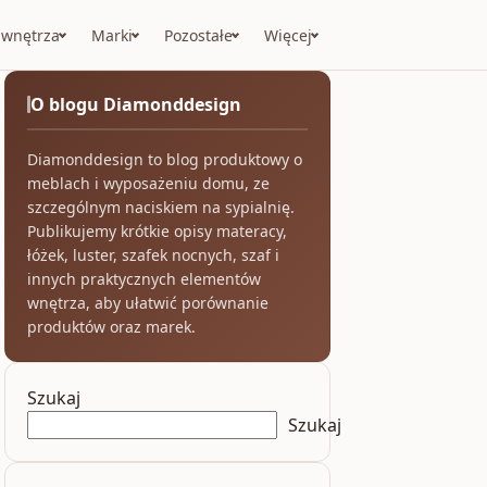
 wnętrza
Marki
Pozostałe
Więcej
O blogu Diamonddesign
Diamonddesign to blog produktowy o
meblach i wyposażeniu domu, ze
szczególnym naciskiem na sypialnię.
Publikujemy krótkie opisy materacy,
łóżek, luster, szafek nocnych, szaf i
innych praktycznych elementów
wnętrza, aby ułatwić porównanie
produktów oraz marek.
Szukaj
Szukaj