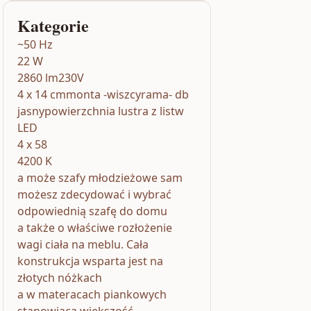
Kategorie
~50 Hz
22 W
2860 lm230V
4 x 14 cmmonta -wiszcyrama- db
jasnypowierzchnia lustra z listw
LED
4 x 58
4200 K
a może szafy młodzieżowe sam
możesz zdecydować i wybrać
odpowiednią szafę do domu
a także o właściwe rozłożenie
wagi ciała na meblu. Cała
konstrukcja wsparta jest na
złotych nóżkach
a w materacach piankowych