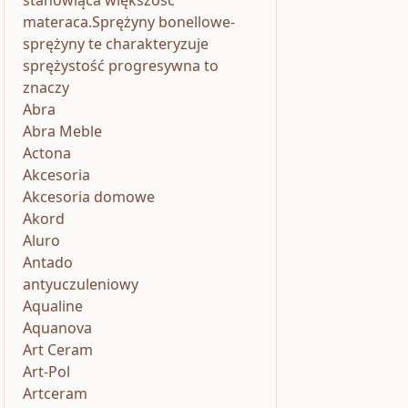
stanowiąca większość
materaca.Sprężyny bonellowe-
sprężyny te charakteryzuje
sprężystość progresywna to
znaczy
Abra
Abra Meble
Actona
Akcesoria
Akcesoria domowe
Akord
Aluro
Antado
antyuczuleniowy
Aqualine
Aquanova
Art Ceram
Art-Pol
Artceram