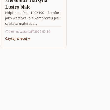
Meblomax Marsylia
Lustro białe
Ndphome Pola 140X190 – komfort
jako warstwa, nie kompromis Jeśli
szukasz materaca
nawierzchniowego, który
4 minut czytania
2026-05-30
odświeży wygodę łóżka bez
Czytaj więcej
wymiany całej konstrukcji, model
Ndphome Pola…