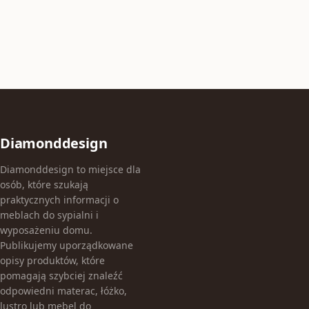
Diamonddesign
Diamonddesign to miejsce dla
osób, które szukają
praktycznych informacji o
meblach do sypialni i
wyposażeniu domu.
Publikujemy uporządkowane
opisy produktów, które
pomagają szybciej znaleźć
odpowiedni materac, łóżko,
lustro lub mebel do