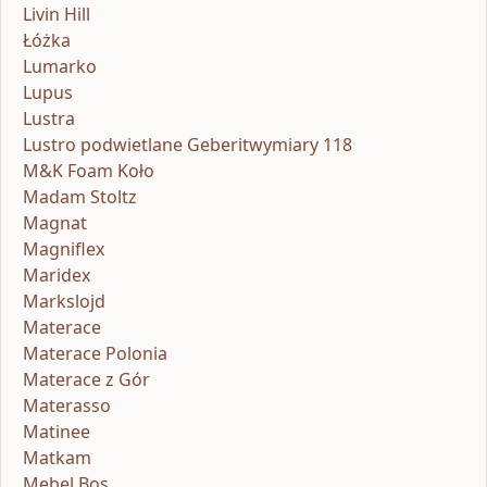
Livin Hill
Łóżka
Lumarko
Lupus
Lustra
Lustro podwietlane Geberitwymiary 118
M&K Foam Koło
Madam Stoltz
Magnat
Magniflex
Maridex
Markslojd
Materace
Materace Polonia
Materace z Gór
Materasso
Matinee
Matkam
Mebel Bos