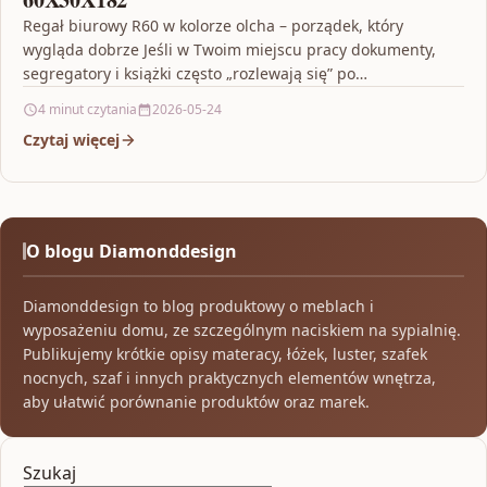
Regał biurowy R60 w kolorze olcha – porządek, który
wygląda dobrze Jeśli w Twoim miejscu pracy dokumenty,
segregatory i książki często „rozlewają się” po…
4 minut czytania
2026-05-24
Czytaj więcej
O blogu Diamonddesign
Diamonddesign to blog produktowy o meblach i
wyposażeniu domu, ze szczególnym naciskiem na sypialnię.
Publikujemy krótkie opisy materacy, łóżek, luster, szafek
nocnych, szaf i innych praktycznych elementów wnętrza,
aby ułatwić porównanie produktów oraz marek.
Szukaj