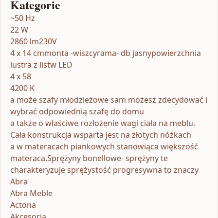
Kategorie
~50 Hz
22 W
2860 lm230V
4 x 14 cmmonta -wiszcyrama- db jasnypowierzchnia
lustra z listw LED
4 x 58
4200 K
a może szafy młodzieżowe sam możesz zdecydować i
wybrać odpowiednią szafę do domu
a także o właściwe rozłożenie wagi ciała na meblu.
Cała konstrukcja wsparta jest na złotych nóżkach
a w materacach piankowych stanowiąca większość
materaca.Sprężyny bonellowe- sprężyny te
charakteryzuje sprężystość progresywna to znaczy
Abra
Abra Meble
Actona
Akcesoria