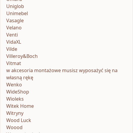
Uniglob
Unimebel
Vasagle
Velano
Venti
VidaXL
Vilde
Villeroy&Boch
Vitmat
w akcesoria montażowe musisz wyposażyć się na
własną rękę
Wenko
WideShop
Wioleks
Witek Home
Witryny
Wood Luck
Woood