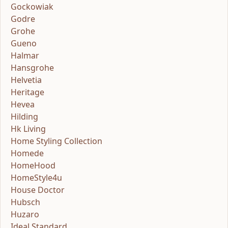
Gockowiak
Godre
Grohe
Gueno
Halmar
Hansgrohe
Helvetia
Heritage
Hevea
Hilding
Hk Living
Home Styling Collection
Homede
HomeHood
HomeStyle4u
House Doctor
Hubsch
Huzaro
Ideal Standard