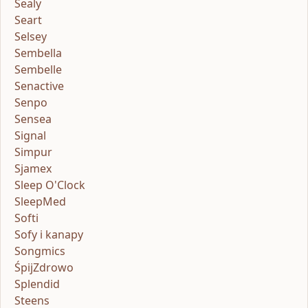
Sealy
Seart
Selsey
Sembella
Sembelle
Senactive
Senpo
Sensea
Signal
Simpur
Sjamex
Sleep O'Clock
SleepMed
Softi
Sofy i kanapy
Songmics
ŚpijZdrowo
Splendid
Steens